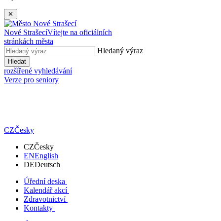
✕
Nové Strašecí
Vítejte na oficiálních
stránkách města
Hledaný výraz
Hledat
rozšířené vyhledávání
Verze pro seniory
CZ
Česky
CZ
Česky
EN
English
DE
Deutsch
Úřední deska
Kalendář akcí
Zdravotnictví
Kontakty