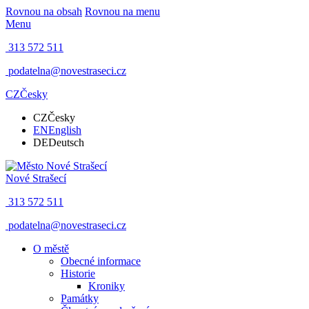
Rovnou na obsah
Rovnou na menu
Menu
313 572 511
podatelna@novestraseci.cz
CZ
Česky
CZ
Česky
EN
English
DE
Deutsch
Nové Strašecí
313 572 511
podatelna@novestraseci.cz
O městě
Obecné informace
Historie
Kroniky
Památky