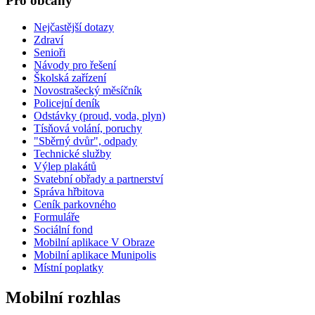
Pro občany
Nejčastější dotazy
Zdraví
Senioři
Návody pro řešení
Školská zařízení
Novostrašecký měsíčník
Policejní deník
Odstávky (proud, voda, plyn)
Tísňová volání, poruchy
"Sběrný dvůr", odpady
Technické služby
Výlep plakátů
Svatební obřady a partnerství
Správa hřbitova
Ceník parkovného
Formuláře
Sociální fond
Mobilní aplikace V Obraze
Mobilní aplikace Munipolis
Místní poplatky
Mobilní rozhlas