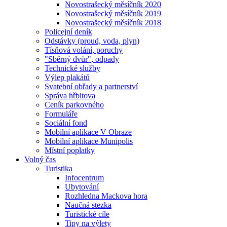
Novostrašecký měsíčník 2020
Novostrašecký měsíčník 2019
Novostrašecký měsíčník 2018
Policejní deník
Odstávky (proud, voda, plyn)
Tísňová volání, poruchy
"Sběrný dvůr", odpady
Technické služby
Výlep plakátů
Svatební obřady a partnerství
Správa hřbitova
Ceník parkovného
Formuláře
Sociální fond
Mobilní aplikace V Obraze
Mobilní aplikace Munipolis
Místní poplatky
Volný čas
Turistika
Infocentrum
Ubytování
Rozhledna Mackova hora
Naučná stezka
Turistické cíle
Tipy na výlety