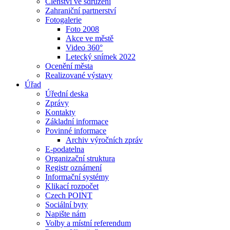
Členství ve sdružení
Zahraniční partnerství
Fotogalerie
Foto 2008
Akce ve městě
Video 360°
Letecký snímek 2022
Ocenění města
Realizované výstavy
Úřad
Úřední deska
Zprávy
Kontakty
Základní informace
Povinné informace
Archiv výročních zpráv
E-podatelna
Organizační struktura
Registr oznámení
Informační systémy
Klikací rozpočet
Czech POINT
Sociální byty
Napište nám
Volby a místní referendum