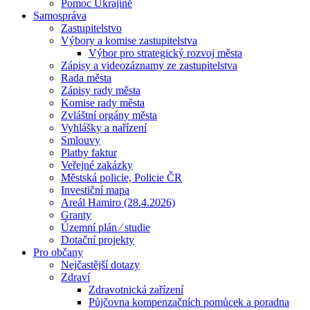
Pomoc Ukrajině
Samospráva
Zastupitelstvo
Výbory a komise zastupitelstva
Výbor pro strategický rozvoj města
Zápisy a videozáznamy ze zastupitelstva
Rada města
Zápisy rady města
Komise rady města
Zvláštní orgány města
Vyhlášky a nařízení
Smlouvy
Platby faktur
Veřejné zakázky
Městská policie, Policie ČR
Investiční mapa
Areál Hamiro (28.4.2026)
Granty
Územní plán ⁄ studie
Dotační projekty
Pro občany
Nejčastější dotazy
Zdraví
Zdravotnická zařízení
Půjčovna kompenzačních pomůcek a poradna