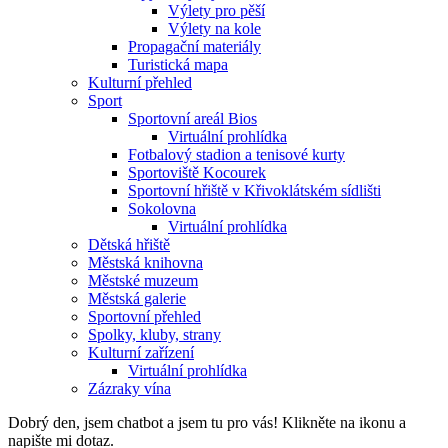
Výlety pro pěší
Výlety na kole
Propagační materiály
Turistická mapa
Kulturní přehled
Sport
Sportovní areál Bios
Virtuální prohlídka
Fotbalový stadion a tenisové kurty
Sportoviště Kocourek
Sportovní hřiště v Křivoklátském sídlišti
Sokolovna
Virtuální prohlídka
Dětská hřiště
Městská knihovna
Městské muzeum
Městská galerie
Sportovní přehled
Spolky, kluby, strany
Kulturní zařízení
Virtuální prohlídka
Zázraky vína
Dobrý den, jsem chatbot a jsem tu pro vás! Klikněte na ikonu a
napište mi dotaz.