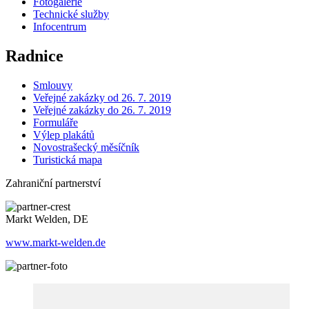
Fotogalerie
Technické služby
Infocentrum
Radnice
Smlouvy
Veřejné zakázky od 26. 7. 2019
Veřejné zakázky do 26. 7. 2019
Formuláře
Výlep plakátů
Novostrašecký měsíčník
Turistická mapa
Zahraniční partnerství
Markt Welden, DE
www.markt-welden.de