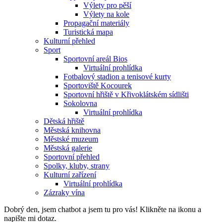
Výlety pro pěší
Výlety na kole
Propagační materiály
Turistická mapa
Kulturní přehled
Sport
Sportovní areál Bios
Virtuální prohlídka
Fotbalový stadion a tenisové kurty
Sportoviště Kocourek
Sportovní hřiště v Křivoklátském sídlišti
Sokolovna
Virtuální prohlídka
Dětská hřiště
Městská knihovna
Městské muzeum
Městská galerie
Sportovní přehled
Spolky, kluby, strany
Kulturní zařízení
Virtuální prohlídka
Zázraky vína
Dobrý den, jsem chatbot a jsem tu pro vás! Klikněte na ikonu a
napište mi dotaz.