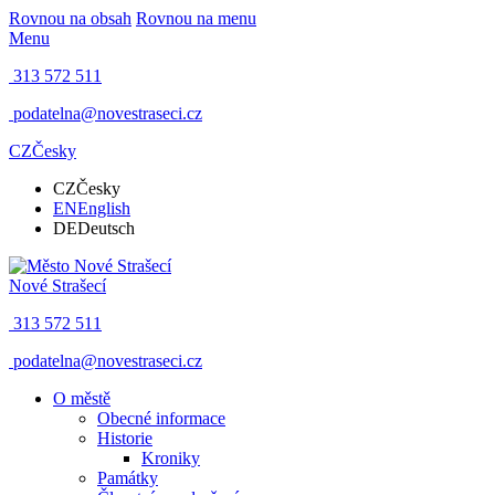
Rovnou na obsah
Rovnou na menu
Menu
313 572 511
podatelna@novestraseci.cz
CZ
Česky
CZ
Česky
EN
English
DE
Deutsch
Nové Strašecí
313 572 511
podatelna@novestraseci.cz
O městě
Obecné informace
Historie
Kroniky
Památky