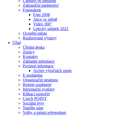
Členství ve sdružení
Zahraniční partnerství
Fotogalerie
Foto 2008
Akce ve městě
Video 360°
Letecký snímek 2022
Ocenění města
Realizované výstavy
Úřad
Úřední deska
Zprávy
Kontakty
Základní informace
Povinné informace
Archiv výročních zpráv
E-podatelna
Organizační struktura
Registr oznámení
Informační systémy
Klikací rozpočet
Czech POINT
Sociální byty
Napište nám
Volby a místní referendum