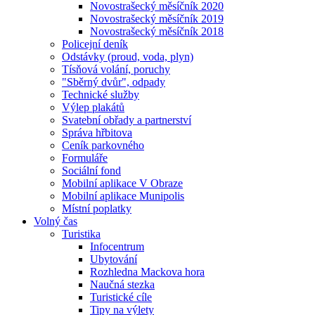
Novostrašecký měsíčník 2020
Novostrašecký měsíčník 2019
Novostrašecký měsíčník 2018
Policejní deník
Odstávky (proud, voda, plyn)
Tísňová volání, poruchy
"Sběrný dvůr", odpady
Technické služby
Výlep plakátů
Svatební obřady a partnerství
Správa hřbitova
Ceník parkovného
Formuláře
Sociální fond
Mobilní aplikace V Obraze
Mobilní aplikace Munipolis
Místní poplatky
Volný čas
Turistika
Infocentrum
Ubytování
Rozhledna Mackova hora
Naučná stezka
Turistické cíle
Tipy na výlety