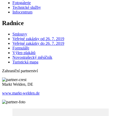
Fotogalerie
Technické služby
Infocentrum
Radnice
Smlouvy
Veřejné zakázky od 26. 7. 2019
Veřejné zakázky do 26. 7. 2019
Formuláře
Výlep plakátů
Novostrašecký měsíčník
Turistická mapa
Zahraniční partnerství
Markt Welden, DE
www.markt-welden.de