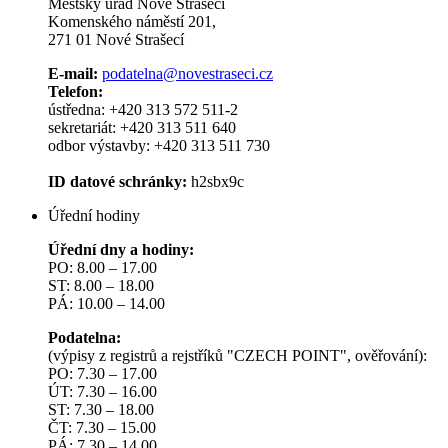
Městský úřad Nové Strašecí
Komenského náměstí 201,
271 01 Nové Strašecí
E-mail:
podatelna@novestraseci.cz
Telefon:
ústředna: +420 313 572 511-2
sekretariát: +420 313 511 640
odbor výstavby: +420 313 511 730
ID datové schránky:
h2sbx9c
Úřední hodiny
Úřední dny a hodiny:
PO: 8.00 – 17.00
ST: 8.00 – 18.00
PÁ: 10.00 – 14.00
Podatelna:
(výpisy z registrů a rejstříků "CZECH POINT", ověřování):
PO: 7.30 – 17.00
ÚT: 7.30 – 16.00
ST: 7.30 – 18.00
ČT: 7.30 – 15.00
PÁ: 7.30 – 14.00