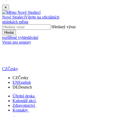
✕
Nové Strašecí
Vítejte na oficiálních
stránkách města
Hledaný výraz
Hledat
rozšířené vyhledávání
Verze pro seniory
CZ
Česky
CZ
Česky
EN
English
DE
Deutsch
Úřední deska
Kalendář akcí
Zdravotnictví
Kontakty