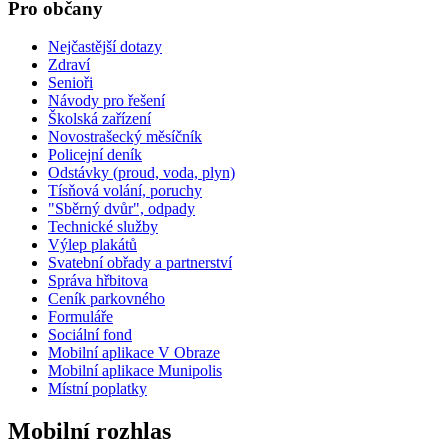
Pro občany
Nejčastější dotazy
Zdraví
Senioři
Návody pro řešení
Školská zařízení
Novostrašecký měsíčník
Policejní deník
Odstávky (proud, voda, plyn)
Tísňová volání, poruchy
"Sběrný dvůr", odpady
Technické služby
Výlep plakátů
Svatební obřady a partnerství
Správa hřbitova
Ceník parkovného
Formuláře
Sociální fond
Mobilní aplikace V Obraze
Mobilní aplikace Munipolis
Místní poplatky
Mobilní rozhlas