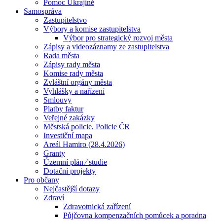
Pomoc Ukrajině
Samospráva
Zastupitelstvo
Výbory a komise zastupitelstva
Výbor pro strategický rozvoj města
Zápisy a videozáznamy ze zastupitelstva
Rada města
Zápisy rady města
Komise rady města
Zvláštní orgány města
Vyhlášky a nařízení
Smlouvy
Platby faktur
Veřejné zakázky
Městská policie, Policie ČR
Investiční mapa
Areál Hamiro (28.4.2026)
Granty
Územní plán ⁄ studie
Dotační projekty
Pro občany
Nejčastější dotazy
Zdraví
Zdravotnická zařízení
Půjčovna kompenzačních pomůcek a poradna