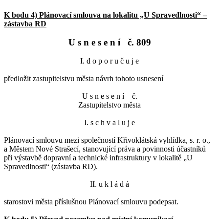
K bodu 4) Plánovací smlouva na lokalitu „U Spravedlnosti“ –
zástavba RD
U s n e s e n í č. 809
I. d o p o r u č u j e
předložit zastupitelstvu města návrh tohoto usnesení
U s n e s e n í č.
Zastupitelstvo města
I. s c h v a l u j e
Plánovací smlouvu mezi společností Křivoklátská vyhlídka, s. r. o.,
a Městem Nové Strašecí, stanovující práva a povinnosti účastníků
při výstavbě dopravní a technické infrastruktury v lokalitě „U
Spravedlnosti“ (zástavba RD).
II. u k l á d á
starostovi města příslušnou Plánovací smlouvu podepsat.