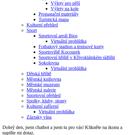
Výlety pro pěší
Výlety na kole
Propagační materiály
Turistická mapa
Kulturní přehled
Sport
Sportovní areál Bios
Virtuální prohlídka
Fotbalový stadion a tenisové kurty
Sportoviště Kocourek
Sportovní hřiště v Křivoklátském sídlišti
Sokolovna
Virtuální prohlídka
Dětská hřiště
Městská knihovna
Městské muzeum
Městská galerie
Sportovní přehled
Spolky, kluby, strany
Kulturní zařízení
Virtuální prohlídka
Zázraky vína
Dobrý den, jsem chatbot a jsem tu pro vás! Klikněte na ikonu a
napište mi dotaz.