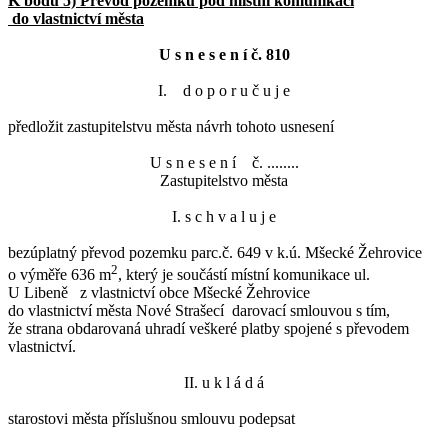
K bodu 5) Převod pozemku pod místní komunikací
do vlastnictví města
U s n e s e n í č. 810
I. d o p o r u č u j e
předložit zastupitelstvu města návrh tohoto usnesení
U s n e s e n í č. ........
Zastupitelstvo města
I. s c h v a l u j e
bezúplatný převod pozemku parc.č. 649 v k.ú. Mšecké Žehrovice
2
o výměře 636 m
, který je součástí místní komunikace ul.
U Libeně z vlastnictví obce Mšecké Žehrovice
do vlastnictví města Nové Strašecí darovací smlouvou s tím,
že strana obdarovaná uhradí veškeré platby spojené s převodem
vlastnictví.
II. u k l á d á
starostovi města příslušnou smlouvu podepsat