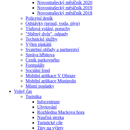
Novostrašecký měsíčník 2020
Novostrašecký měsíčník 2019
Novostrašecký měsíčník 2018
Policejní deník
Odstávky (proud, voda, plyn)
Tísňová volání, poruchy
"Sběrný dvůr", odpady
Technické služby
Výlep plakátů
Svatební obřady a partnerství
Správa hřbitova
Ceník parkovného
Formuláře
Sociální fond
Mobilní aplikace V Obraze
Mobilní aplikace Munipolis
Místní poplatky
Volný čas
Turistika
Infocentrum
Ubytování
Rozhledna Mackova hora
Naučná stezka
Turistické cíle
Tipy na výlety