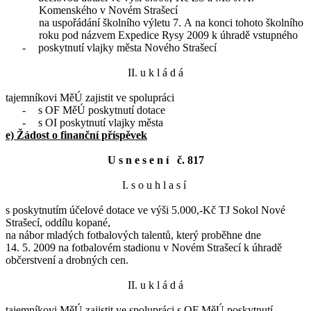
Komenského v Novém Strašecí
na uspořádání školního výletu 7. A na konci tohoto školního
roku pod názvem Expedice Rysy 2009 k úhradě vstupného
-
poskytnutí vlajky města Nového Strašecí
II. u k l á d á
tajemníkovi MěÚ zajistit ve spolupráci
-
s OF MěÚ poskytnutí dotace
-
s OI poskytnutí vlajky města
e) Žádost o finanční příspěvek
U s n e s e n í
č. 817
I. s o u h l a s í
s poskytnutím účelové dotace ve výši 5.000,-Kč TJ Sokol Nové
Strašecí, oddílu kopané,
na nábor mladých fotbalových talentů, který proběhne dne
14. 5. 2009 na fotbalovém stadionu v Novém Strašecí k úhradě
občerstvení a drobných cen.
II. u k l á d á
tajemníkovi MěÚ zajistit ve spolupráci s OF MěÚ poskytnutí