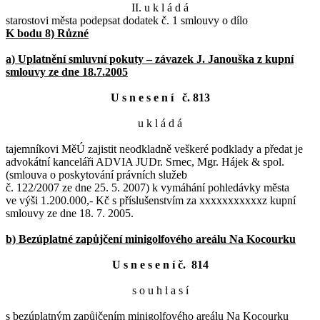
II. u k l á d á
starostovi města podepsat dodatek č. 1 smlouvy o dílo
K bodu 8) Různé
a) Uplatnění smluvní pokuty – závazek J. Janouška z kupní
smlouvy ze dne 18.7.2005
U s n e s e n í č. 813
u k l á d á
tajemníkovi MěÚ zajistit neodkladně veškeré podklady a předat je
advokátní kanceláři ADVIA JUDr. Srnec, Mgr. Hájek & spol.
(smlouva o poskytování právních služeb
č. 122/2007 ze dne 25. 5. 2007) k vymáhání pohledávky města
ve výši 1.200.000,- Kč s příslušenstvím za xxxxxxxxxxxz kupní
smlouvy ze dne 18. 7. 2005.
b) Bezúplatné zapůjčení minigolfového areálu Na Kocourku
U s n e s e n í č. 814
s o u h l a s í
s bezúplatným zapůjčením minigolfového areálu Na Kocourku