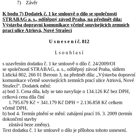
7)
Závěr
K bodu 7) Dodatek č. 1 ke smlouvě o dílo se společností
STRABAG a. s., odštěpný závod Praha, na předmět díla:
Výstavba dopravní komunikace včetně souvisejících zemních
prací ulice Atriová, Nové Strašecí
U s n e s e n í č. 812
I. s o u h l a s í
s uzavřením dodatku č. 1 ke smlouvě o dílo č. 24/2009/OI
se společností STRABAG, a. s., odštěpný závod Praha, sídlem
Lidická 802, 266 01 Beroun 3, na předmět díla: „Výstavba dopravní
komunikace včetně souvisejících zemních prací ulice Atriová, Nové
Strašecí“. Dodatek mění:
a) bod 3. Cena díla, kdy se tato navyšuje o 134.126 Kč bez DPH,
celková cena díla činí
1.795.679 Kč + 341.179 Kč DPH = 2.136.858 Kč celkem
včetně DPH,
b) bod 4. Termín plnění se mění: zahájení prací 16. 3. 2009 (termín
dokončení stavby
zůstává beze změny).
Text dodatku č. 1 ke smlouvě o dílo je přílohou tohoto usnesení.