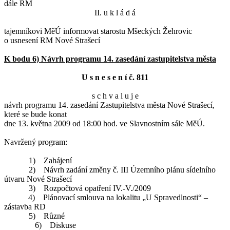
dále RM
II. u k l á d á
tajemníkovi MěÚ informovat starostu Mšeckých Žehrovic
o usnesení RM Nové Strašecí
K bodu 6) Návrh programu 14. zasedání zastupitelstva města
U s n e s e n í č. 811
s c h v a l u j e
návrh programu 14. zasedání Zastupitelstva města Nové Strašecí,
které se bude konat
dne 13. května 2009 od 18:00 hod. ve Slavnostním sále MěÚ.
Navržený program:
1)
Zahájení
2)
Návrh zadání změny č. III Územního plánu sídelního
útvaru Nové Strašecí
3) Rozpočtová opatření IV.-V./2009
4) Plánovací smlouva na lokalitu „U Spravedlnosti“ –
zástavba RD
5)
Různé
6) Diskuse