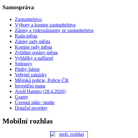
Samospráva
Zastupitelstvo
Výbory a komise zastupitelstva
Zápisy a videozáznamy ze zastupitelstva
Rada města
Zápisy rady města
Komise rady města
Zvláštní orgány města
Vyhlášky a nařízení
Smlouvy
Platby faktur
Veřejné zakázky
Městská policie, Policie ČR
Investiční mapa
Areál Hamiro (28.4.2026)
Granty
Územní plán ⁄ studie
Dotační projekty
Mobilní rozhlas