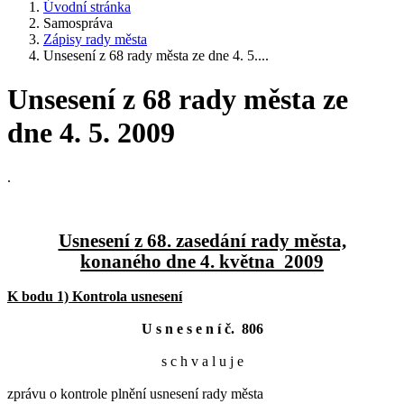
Úvodní stránka
Samospráva
Zápisy rady města
Unsesení z 68 rady města ze dne 4. 5....
Unsesení z 68 rady města ze
dne 4. 5. 2009
.
Usnesení
z 68. zasedání rady města,
konaného dne 4. května 2009
K bodu 1) Kontrola usnesení
U s n e s e n í č. 806
s c h v a l u j e
zprávu o kontrole plnění usnesení rady města