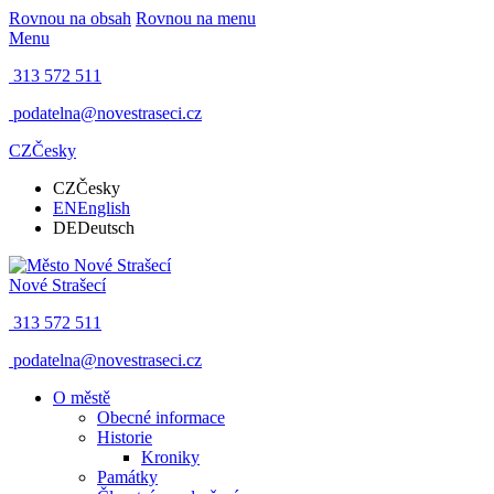
Rovnou na obsah
Rovnou na menu
Menu
313 572 511
podatelna@novestraseci.cz
CZ
Česky
CZ
Česky
EN
English
DE
Deutsch
Nové Strašecí
313 572 511
podatelna@novestraseci.cz
O městě
Obecné informace
Historie
Kroniky
Památky