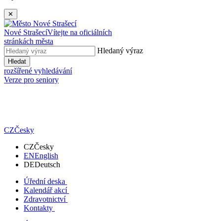
✕
Nové Strašecí
Vítejte na oficiálních
stránkách města
Hledaný výraz
Hledat
rozšířené vyhledávání
Verze pro seniory
CZ
Česky
CZ
Česky
EN
English
DE
Deutsch
Úřední deska
Kalendář akcí
Zdravotnictví
Kontakty