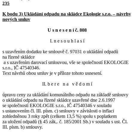
235
K bodu 3) Ukládání odpadu na skládce Ekologie s.r.o. – návrhy
nových smluv
U s n e s e n í č. 808
I. n e s o u h l a s í
s uzavřením dodatku ke smlouvě č. 97031 o ukládání odpadů
na řízené skládce
a s uzavřením darovací smlouvou, vše se společností EKOLOGIE
s.r.o., IČ 47540346.
Text návrhů obou smluv je v příloze tohoto usnesení.
II. b e r e n a v ě d o m í
úpravu ceny za ukládání komunálního odpadu na základě smlouvy
o ukládání odpadu na řízené skládce uzavřené dne 2.6.1997
se společností EKOLOGIE s.r.o., IČ 47540346 v souladu
s ustanovením čl. III. písm. c) smlouvy v závislosti o inflaci
zohledněnou 3 roky zpět (celkem 13,5 %) spolu s poplatkem
za uložení odpadů (§ 45 zák,. č. 185/2001 Sb.) v souladu s ust. Čl.
III. písm. b) smlouvy.