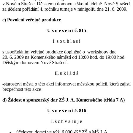
v Novém Strašecí Dětskému domovu a školní jídelně Nové Strašecí
za účelem pořádání 4. ročníku turnaje v minigolfu dne 21. 6. 2009.
c) Povolení veřejné produkce
U s n e s e n í č. 815
I. s o u h l a s í
s uspořádáním veřejné produkce doplněné o workshopy dne
20. 6. 2009 na Komenského náměstí od 13:00 hod. do 19:00 hod.
Dětským domovem Nové Strašecí.
II. u k l á d á
-starostovi města o této akci informovat městskou policii, která zajistí
bezpečnost této akce
d) Žádost o sponzorský dar ZŠ J. A. Komenského (třída 7.A)
U s n e s e n í č. 816
I. s c h v a l u j e
-
účelovou dotaci ve výši 6.000,-Kč ZŠ a MŠ J. A.