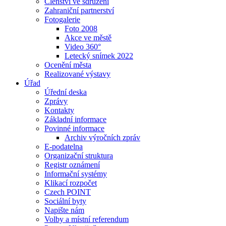
Členství ve sdružení
Zahraniční partnerství
Fotogalerie
Foto 2008
Akce ve městě
Video 360°
Letecký snímek 2022
Ocenění města
Realizované výstavy
Úřad
Úřední deska
Zprávy
Kontakty
Základní informace
Povinné informace
Archiv výročních zpráv
E-podatelna
Organizační struktura
Registr oznámení
Informační systémy
Klikací rozpočet
Czech POINT
Sociální byty
Napište nám
Volby a místní referendum