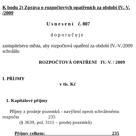
K bodu 2) Zpráva o rozpočtových opatřeních za období IV.-V.
/2009
U s n e s e n í č. 807
d o p o r u č u j e
zastupitelstvu města, aby rozpočtová opatření za období IV.-V./2009
schválilo
ROZPOČTOVÁ OPATŘENÍ IV.-V. / 2009
I. PŘÍJMY
v tis. Kč
1. Kapitálové příjmy
Příjmy z prodeje pozemků - navýšení oproti schválenému
rozpočtu 235
(§ 3639, pol. 3111 – prodej pozemků)
Příjmy celkem: 235