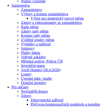
Pomoc Ukrajině
Samospráva
Zastupitelstvo
Výbory a komise zastupitelstva
Výbor pro strategický rozvoj města
Zápisy a videozáznamy ze zastupitelstva
Rada města
Zápisy rady města
Komise rady města
Zvláštní orgány města
Vyhlášky a nařízení
Smlouvy
Platby faktur
Veřejné zakázky
Městská policie, Policie ČR
Investiční mapa
Areál Hamiro (28.4.2026)
Granty
Územní plán ⁄ studie
Dotační projekty
Pro občany
Nejčastější dotazy
Zdraví
Zdravotnická zařízení
Půjčovna kompenzačních pomůcek a poradna