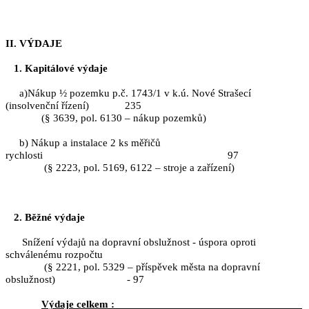
II. VÝDAJE
1. Kapitálové výdaje
a)Nákup ½ pozemku p.č. 1743/1 v k.ú. Nové Strašecí
(insolvenční řízení) 235
(§ 3639, pol. 6130 – nákup pozemků)
b) Nákup a instalace 2 ks měřičů
rychlosti 97
(§ 2223, pol. 5169, 6122 – stroje a zařízení)
2. Běžné výdaje
Snížení výdajů na dopravní obslužnost - úspora oproti
schválenému rozpočtu
(§ 2221, pol. 5329 – příspěvek města na dopravní
obslužnost) - 97
Výdaje celkem :