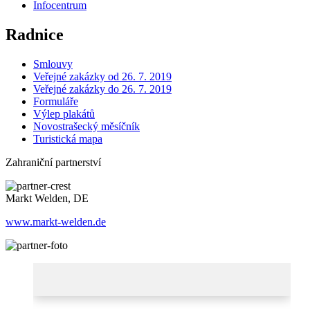
Infocentrum
Radnice
Smlouvy
Veřejné zakázky od 26. 7. 2019
Veřejné zakázky do 26. 7. 2019
Formuláře
Výlep plakátů
Novostrašecký měsíčník
Turistická mapa
Zahraniční partnerství
Markt Welden, DE
www.markt-welden.de