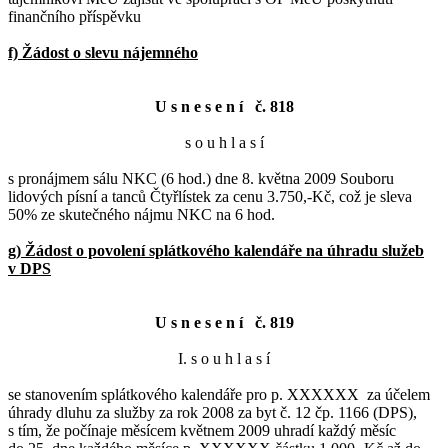
finančního příspěvku
f) Žádost o slevu nájemného
U s n e s e n í č. 818
s o u h l a s í
s pronájmem sálu NKC (6 hod.) dne 8. května 2009 Souboru
lidových písní a tanců Čtyřlístek za cenu 3.750,-Kč, což je sleva
50% ze skutečného nájmu NKC na 6 hod.
g) Žádost o povolení splátkového kalendáře na úhradu služeb
v DPS
U s n e s e n í č. 819
I. s o u h l a s í
se stanovením splátkového kalendáře pro p. XXXXXX za účelem
úhrady dluhu za služby za rok 2008 za byt č. 12 čp. 1166 (DPS),
s tím, že počínaje měsícem květnem 2009 uhradí každý měsíc