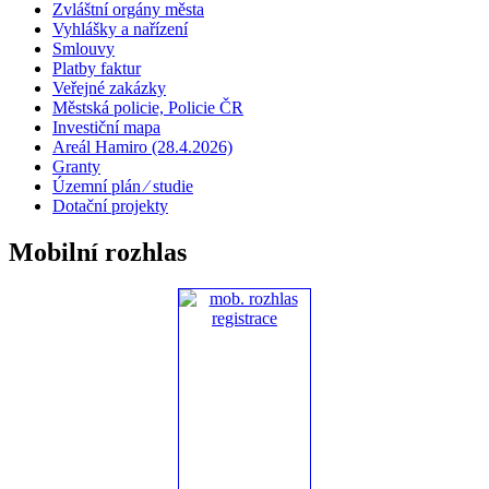
Zvláštní orgány města
Vyhlášky a nařízení
Smlouvy
Platby faktur
Veřejné zakázky
Městská policie, Policie ČR
Investiční mapa
Areál Hamiro (28.4.2026)
Granty
Územní plán ⁄ studie
Dotační projekty
Mobilní rozhlas