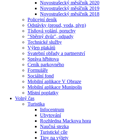
Novostrašecký měsíčník 2020
Novostrašecký měsíčník 2019
Novostrašecký měsíčník 2018
Policejní deník
Odstávky (proud, voda, plyn)
Tísňová volání, poruchy
"Sběrný dvůr", odpady
Technické služby
Výlep plakátů
Svatební obřady a partnerství
Správa hřbitova
Ceník parkovného
Formuláře
Sociální fond
Mobilní aplikace V Obraze
Mobilní aplikace Munipolis
Místní poplatky
Volný čas
Turistika
Infocentrum
Ubytování
Rozhledna Mackova hora
Naučná stezka
Turistické cíle
Tipy na výlety