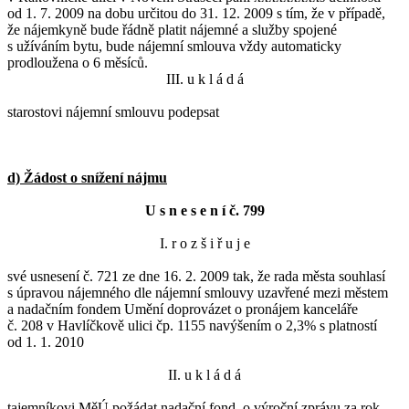
od 1. 7. 2009 na dobu určitou do 31. 12. 2009 s tím, že v případě,
že nájemkyně bude řádně platit nájemné a služby spojené
s užíváním bytu, bude nájemní smlouva vždy automaticky
prodloužena o 6 měsíců.
III. u k l á d á
starostovi nájemní smlouvu podepsat
d) Žádost o snížení nájmu
U s n e s e n í č. 799
I. r o z š i ř u j e
své usnesení č. 721 ze dne 16. 2. 2009 tak, že rada města souhlasí
s úpravou nájemného dle nájemní smlouvy uzavřené mezi městem
a nadačním fondem Umění doprovázet o pronájem kanceláře
č. 208 v Havlíčkově ulici čp. 1155 navýšením o 2,3% s platností
od 1. 1. 2010
II. u k l á d á
tajemníkovi MěÚ požádat nadační fond o výroční zprávu za rok