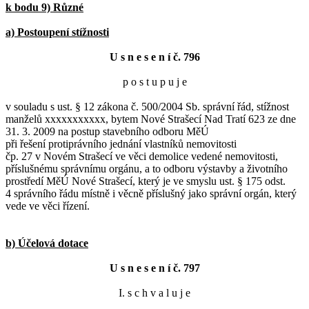
k bodu 9) Různé
a) Postoupení stížnosti
U s n e s e n í č. 796
p o s t u p u j e
v souladu s ust. § 12 zákona č. 500/2004 Sb. správní řád, stížnost
manželů xxxxxxxxxxx, bytem Nové Strašecí Nad Tratí 623 ze dne
31. 3. 2009 na postup stavebního odboru MěÚ
při řešení protiprávního jednání vlastníků nemovitosti
čp. 27 v Novém Strašecí ve věci demolice vedené nemovitosti,
příslušnému správnímu orgánu, a to odboru výstavby a životního
prostředí MěÚ Nové Strašecí, který je ve smyslu ust. § 175 odst.
4 správního řádu místně i věcně příslušný jako správní orgán, který
vede ve věci řízení.
b) Účelová dotace
U s n e s e n í č. 797
I. s c h v a l u j e