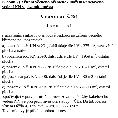
K bodu 7) Zřízení věcného břemene - uložení kabelového
vedení NN v pozemku města
U s n e s e n í č. 794
I. s o u h l a s í
s uzavřením smlouvy o smlouvě budoucí na zřízení věcného
břemene na pozemcích:
2
a) pozemku p.č. KN st.291, další údaje dle LV - 375 m
, zastavěná
plocha a nádvoří
2
b) pozemku p.č. KN 2090, další údaje dle LV - 1959 m
, ostatní
plocha
2
c) pozemku p.č. KN 2088, další údaje dle LV - 1571 m
, ostatní
plocha
d) pozemku p.č. KN 2096, další údaje dle LV - 80 m2, ostatní
plocha
2
e) pozemku p.č. KN 2094, další údaje dle LV - 4303 m
, ostatní
plocha
spočívající v právu umístění, provozování a údržby kabelového
vedení NN ve prospěch investora stavby – ČEZ Distribuce, a.s.
sídlem Děčín 4, Teplická 874/8, IČ: 27232425.
Text smlouvy je přílohou tohoto usnesení