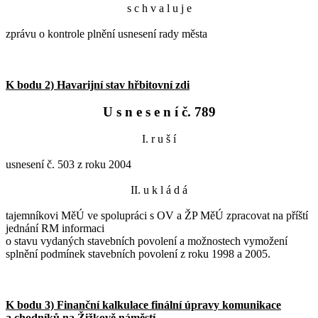
s c h v a l u j e
zprávu o kontrole plnění usnesení rady města
K bodu 2) Havarijní stav hřbitovní zdi
U s n e s e n í č. 789
I. r u š í
usnesení č. 503 z roku 2004
II. u k l á d á
tajemníkovi MěÚ ve spolupráci s OV a ŽP MěÚ zpracovat na příští
jednání RM informaci
o stavu vydaných stavebních povolení a možnostech vymožení
splnění podmínek stavebních povolení z roku 1998 a 2005.
K bodu 3) Finanční kalkulace finální úpravy komunikace
a chodníků na Žižkově náměstí