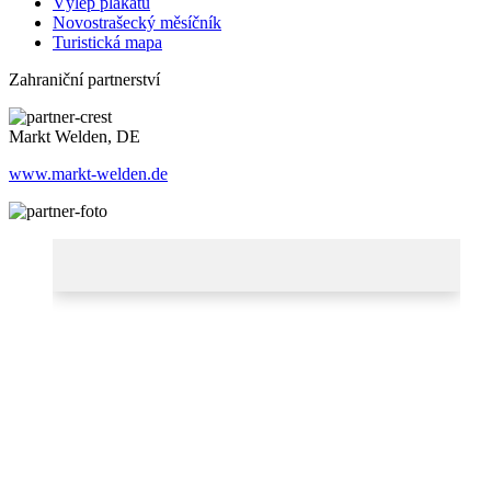
Výlep plakátů
Novostrašecký měsíčník
Turistická mapa
Zahraniční partnerství
Markt Welden, DE
www.markt-welden.de