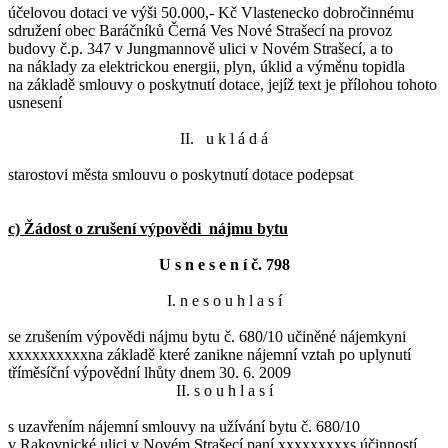
účelovou dotaci ve výši 50.000,- Kč Vlastenecko dobročinnému
sdružení obec Baráčníků Černá Ves Nové Strašecí na provoz
budovy č.p. 347 v Jungmannově ulici v Novém Strašecí, a to
na náklady za elektrickou energii, plyn, úklid a výměnu topidla
na základě smlouvy o poskytnutí dotace, jejíž text je přílohou tohoto
usnesení
II. u k l á d á
starostovi města smlouvu o poskytnutí dotace podepsat
c) Žádost o zrušení výpovědi nájmu bytu
U s n e s e n í č. 798
I. n e s o u h l a s í
se zrušením výpovědi nájmu bytu č. 680/10 učiněné nájemkyni
xxxxxxxxxxna základě které zanikne nájemní vztah po uplynutí
tříměsíční výpovědní lhůty dnem 30. 6. 2009
II. s o u h l a s í
s uzavřením nájemní smlouvy na užívání bytu č. 680/10
v Rakovnické ulici v Novém Strašecí paní xxxxxxxxxs účinností