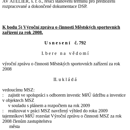
AV ATELIER, s. r. o., řešící stanovení termínů pro předložení
rozpracované a dokončené dokumentace DSP.
K bodu 5) Výroční zpráva o činnosti Městských sportovních
zařízení za rok 2008.
U s n e s e n í č. 792
I. b e r e n a v ě d o m í
výroční zprávu o činnosti Městských sportovních zařízení za rok
2008
II. u k l á d á
vedoucímu MSZ:
: zajistit ve spolupráci s odborem investic MěÚ údržbu a investice
v objektech MSZ
v souladu s plánem a rozpočtem na rok 2009
: realizovat v práci MSZ navržený výhled do roku 2009
tajemníkovi MěÚ rozeslat Výroční zprávu o činnosti MSZ za rok
2008 členům zastupitelstva
města