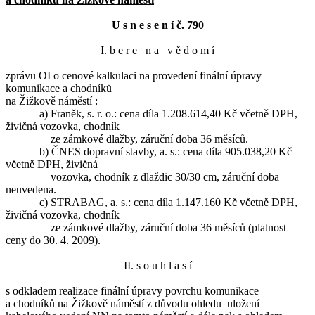
U s n e s e n í č. 790
I. b e r e n a v ě d o m í
zprávu OI o cenové kalkulaci na provedení finální úpravy
komunikace a chodníků
na Žižkově náměstí :
a) Franěk, s. r. o.: cena díla 1.208.614,40 Kč včetně DPH,
živičná vozovka, chodník
ze zámkové dlažby, záruční doba 36 měsíců.
b) ČNES dopravní stavby, a. s.: cena díla 905.038,20 Kč
včetně DPH, živičná
vozovka, chodník z dlaždic 30/30 cm, záruční doba
neuvedena.
c) STRABAG, a. s.: cena díla 1.147.160 Kč včetně DPH,
živičná vozovka, chodník
ze zámkové dlažby, záruční doba 36 měsíců (platnost
ceny do 30. 4. 2009).
II. s o u h l a s í
s odkladem realizace finální úpravy povrchu komunikace
a chodníků na Žižkově náměstí z důvodu ohledu uložení