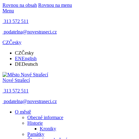
Rovnou na obsah
Rovnou na menu
Menu
313 572 511
podatelna@novestraseci.cz
CZ
Česky
CZ
Česky
EN
English
DE
Deutsch
Nové Strašecí
313 572 511
podatelna@novestraseci.cz
O městě
Obecné informace
Historie
Kroniky
Památky