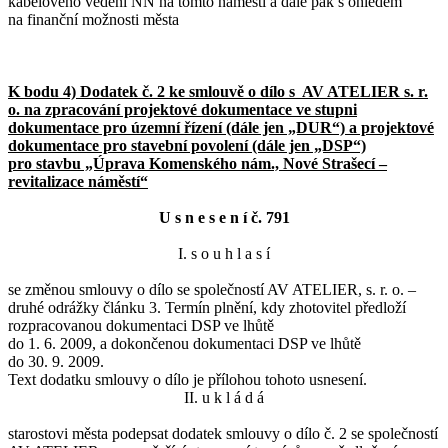
kabelového vedení NN na tomto náměstí a dále pak s ohledem
na finanční možnosti města
K bodu 4) Dodatek č. 2 ke smlouvě o dílo s AV ATELIER s. r.
o. na zpracování projektové dokumentace ve stupni
dokumentace pro územní řízení (dále jen „DUR“) a projektové
dokumentace pro stavební povolení (dále jen „DSP“)
pro stavbu „Úprava Komenského nám., Nové Strašecí –
revitalizace náměstí“
U s n e s e n í č. 791
I. s o u h l a s í
se změnou smlouvy o dílo se společností AV ATELIER, s. r. o. –
druhé odrážky článku 3. Termín plnění, kdy zhotovitel předloží
rozpracovanou dokumentaci DSP ve lhůtě
do 1. 6. 2009, a dokončenou dokumentaci DSP ve lhůtě
do 30. 9. 2009.
Text dodatku smlouvy o dílo je přílohou tohoto usnesení.
II. u k l á d á
starostovi města podepsat dodatek smlouvy o dílo č. 2 se společností