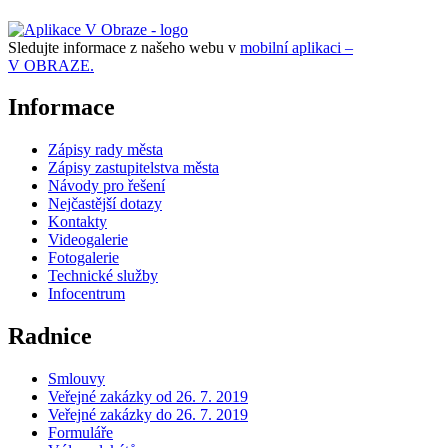
Sledujte informace z našeho webu v
mobilní aplikaci –
V OBRAZE.
Informace
Zápisy rady města
Zápisy zastupitelstva města
Návody pro řešení
Nejčastější dotazy
Kontakty
Videogalerie
Fotogalerie
Technické služby
Infocentrum
Radnice
Smlouvy
Veřejné zakázky od 26. 7. 2019
Veřejné zakázky do 26. 7. 2019
Formuláře