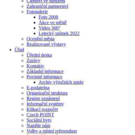
Členství ve sdružení
Zahraniční partnerství
Fotogalerie
Foto 2008
Akce ve městě
Video 360°
Letecký snímek 2022
Ocenění města
Realizované výstavy
Úřad
Úřední deska
Zprávy
Kontakty
Základní informace
Povinné informace
Archiv výročních zpráv
E-podatelna
Organizační struktura
Registr oznámení
Informační systémy
Klikací rozpočet
Czech POINT
Sociální byty
Napište nám
Volby a místní referendum