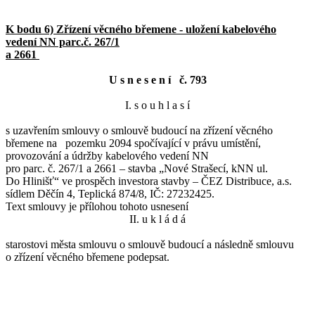
K bodu 6) Zřízení věcného břemene - uložení kabelového
vedení NN parc.č. 267/1
a 2661
U s n e s e n í č. 793
I. s o u h l a s í
s uzavřením smlouvy o smlouvě budoucí na zřízení věcného
břemene na pozemku 2094 spočívající v právu umístění,
provozování a údržby kabelového vedení NN
pro parc. č. 267/1 a 2661 – stavba „Nové Strašecí, kNN ul.
Do Hlinišť“ ve prospěch investora stavby – ČEZ Distribuce, a.s.
sídlem Děčín 4, Teplická 874/8, IČ: 27232425.
Text smlouvy je přílohou tohoto usnesení
II. u k l á d á
starostovi města smlouvu o smlouvě budoucí a následně smlouvu
o zřízení věcného břemene podepsat.