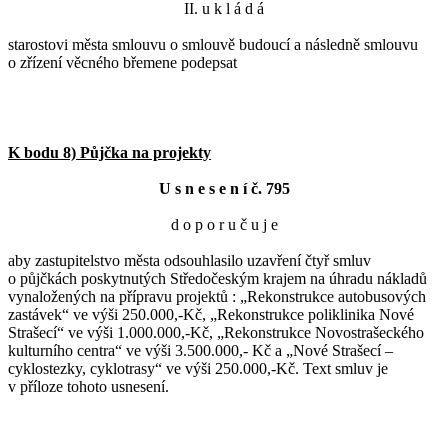
II. u k l á d á
starostovi města smlouvu o smlouvě budoucí a následně smlouvu
o zřízení věcného břemene podepsat
K bodu 8) Půjčka na projekty
U s n e s e n í č. 795
d o p o r u č u j e
aby zastupitelstvo města odsouhlasilo uzavření čtyř smluv
o půjčkách poskytnutých Středočeským krajem na úhradu nákladů
vynaložených na přípravu projektů : „Rekonstrukce autobusových
zastávek“ ve výši 250.000,-Kč, „Rekonstrukce poliklinika Nové
Strašecí“ ve výši 1.000.000,-Kč, „Rekonstrukce Novostrašeckého
kulturního centra“ ve výši 3.500.000,- Kč a „Nové Strašecí –
cyklostezky, cyklotrasy“ ve výši 250.000,-Kč. Text smluv je
v příloze tohoto usnesení.