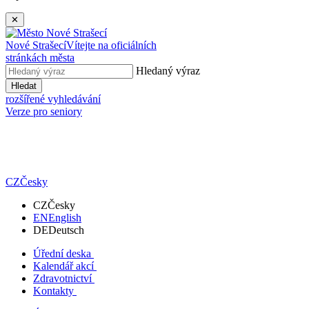
✕
Nové Strašecí
Vítejte na oficiálních
stránkách města
Hledaný výraz
Hledat
rozšířené vyhledávání
Verze pro seniory
CZ
Česky
CZ
Česky
EN
English
DE
Deutsch
Úřední deska
Kalendář akcí
Zdravotnictví
Kontakty