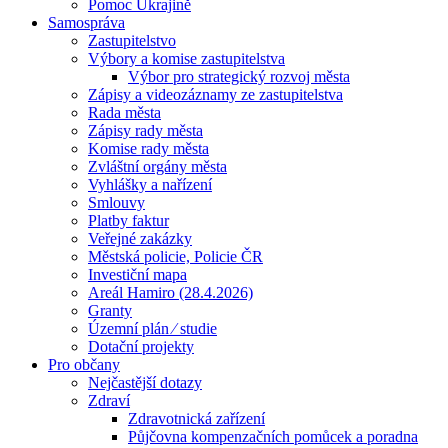
Pomoc Ukrajině
Samospráva
Zastupitelstvo
Výbory a komise zastupitelstva
Výbor pro strategický rozvoj města
Zápisy a videozáznamy ze zastupitelstva
Rada města
Zápisy rady města
Komise rady města
Zvláštní orgány města
Vyhlášky a nařízení
Smlouvy
Platby faktur
Veřejné zakázky
Městská policie, Policie ČR
Investiční mapa
Areál Hamiro (28.4.2026)
Granty
Územní plán ⁄ studie
Dotační projekty
Pro občany
Nejčastější dotazy
Zdraví
Zdravotnická zařízení
Půjčovna kompenzačních pomůcek a poradna