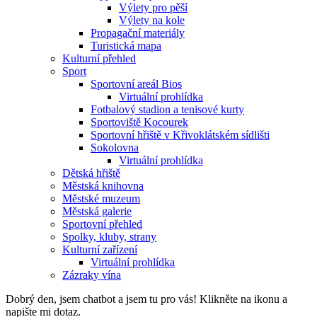
Výlety pro pěší
Výlety na kole
Propagační materiály
Turistická mapa
Kulturní přehled
Sport
Sportovní areál Bios
Virtuální prohlídka
Fotbalový stadion a tenisové kurty
Sportoviště Kocourek
Sportovní hřiště v Křivoklátském sídlišti
Sokolovna
Virtuální prohlídka
Dětská hřiště
Městská knihovna
Městské muzeum
Městská galerie
Sportovní přehled
Spolky, kluby, strany
Kulturní zařízení
Virtuální prohlídka
Zázraky vína
Dobrý den, jsem chatbot a jsem tu pro vás! Klikněte na ikonu a
napište mi dotaz.