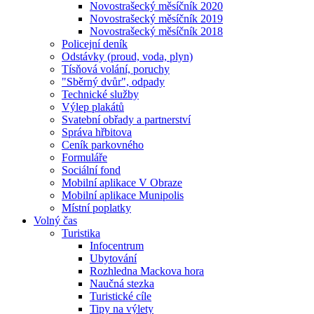
Novostrašecký měsíčník 2020
Novostrašecký měsíčník 2019
Novostrašecký měsíčník 2018
Policejní deník
Odstávky (proud, voda, plyn)
Tísňová volání, poruchy
"Sběrný dvůr", odpady
Technické služby
Výlep plakátů
Svatební obřady a partnerství
Správa hřbitova
Ceník parkovného
Formuláře
Sociální fond
Mobilní aplikace V Obraze
Mobilní aplikace Munipolis
Místní poplatky
Volný čas
Turistika
Infocentrum
Ubytování
Rozhledna Mackova hora
Naučná stezka
Turistické cíle
Tipy na výlety