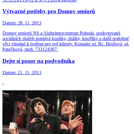
Výtvarné potřeby pro Domov seniorů
Datum:
28. 11. 2013
Domov seniorů NS a Alzheimercentrum Pohoda, poskytovatel
sociálních služeb poptává korálky, drátky, knoflíky a další podobné
věci vhodné k tvoření pro své klienty. Kontakt: pí. Bc. Brožová, pí.
Patočková, mob. 733124307.
Dejte si pozor na podvodníka
Datum:
21. 11. 2013
.