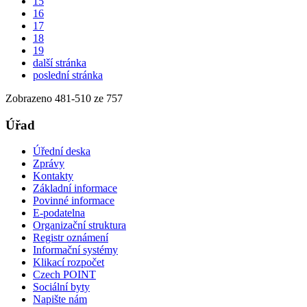
15
16
17
18
19
další stránka
poslední stránka
Zobrazeno
481
-
510
ze 757
Úřad
Úřední deska
Zprávy
Kontakty
Základní informace
Povinné informace
E-podatelna
Organizační struktura
Registr oznámení
Informační systémy
Klikací rozpočet
Czech POINT
Sociální byty
Napište nám