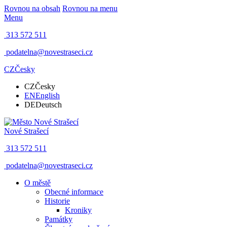
Rovnou na obsah
Rovnou na menu
Menu
313 572 511
podatelna@novestraseci.cz
CZ
Česky
CZ
Česky
EN
English
DE
Deutsch
Nové Strašecí
313 572 511
podatelna@novestraseci.cz
O městě
Obecné informace
Historie
Kroniky
Památky