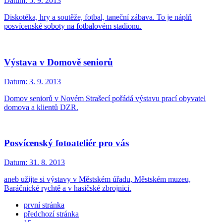
Datum:
5. 9. 2013
Diskotéka, hry a soutěže, fotbal, taneční zábava. To je náplň
posvícenské soboty na fotbalovém stadionu.
Výstava v Domově seniorů
Datum:
3. 9. 2013
Domov seniorů v Novém Strašecí pořádá výstavu prací obyvatel
domova a klientů DZR.
Posvícenský fotoateliér pro vás
Datum:
31. 8. 2013
aneb užijte si výstavy v Městském úřadu, Městském muzeu,
Baráčnické rychtě a v hasičské zbrojnici.
první stránka
předchozí stránka