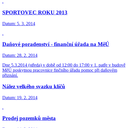
.
SPORTOVEC ROKU 2013
Datum:
5. 3. 2014
.
Daňové poradenství - finanční úřada na MěÚ
Datum:
28. 2. 2014
Dne 5.3.2014 (středa) v době od 12:00 do 17:00 v 1. patře v budově
MěÚ poskytnou pracovnice finčního úřadu pomoc při daňovém
přiznání.
Nález velkého svazku klíčů
Datum:
19. 2. 2014
.
Prodej pozemků města