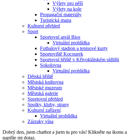
Výlety pro pěší
Výlety na kole
Propagační materiály
Turistická mapa
Kulturní přehled
Sport
Sportovní areál Bios
Virtuální prohlídka
Fotbalový stadion a tenisové kurty
Sportoviště Kocourek
Sportovní hřiště v Křivoklátském sídlišti
Sokolovna
Virtuální prohlídka
Dětská hřiště
Městská knihovna
Městské muzeum
Městská galerie
Sportovní přehled
Spolky, kluby, strany
Kulturní zařízení
Virtuální prohlídka
Zázraky vína
Dobrý den, jsem chatbot a jsem tu pro vás! Klikněte na ikonu a
napište mi dotaz.