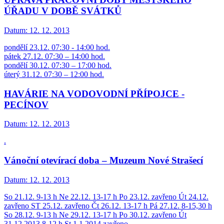
ÚŘADU V DOBĚ SVÁTKŮ
Datum:
12. 12. 2013
pondělí 23.12. 07:30 - 14:00 hod.
pátek 27.12. 07:30 – 14:00 hod.
pondělí 30.12. 07:30 – 17:00 hod.
úterý 31.12. 07:30 – 12:00 hod.
HAVÁRIE NA VODOVODNÍ PŘÍPOJCE -
PECÍNOV
Datum:
12. 12. 2013
.
Vánoční otevírací doba – Muzeum Nové Strašecí
Datum:
12. 12. 2013
So 21.12. 9-13 h Ne 22.12. 13-17 h Po 23.12. zavřeno Út 24.12.
zavřeno ST 25.12. zavřeno Čt 26.12. 13-17 h Pá 27.12. 8-15,30 h
So 28.12. 9-13 h Ne 29.12. 13-17 h Po 30.12. zavřeno Út
31.12.2013 8-12 h St 1.1.2014 zavřeno