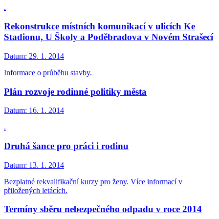
.
Rekonstrukce místních komunikací v ulicích Ke
Stadionu, U Školy a Poděbradova v Novém Strašecí
Datum:
29. 1. 2014
Informace o průběhu stavby.
Plán rozvoje rodinné politiky města
Datum:
16. 1. 2014
.
Druhá šance pro práci i rodinu
Datum:
13. 1. 2014
Bezplatné rekvalifikační kurzy pro ženy. Více informací v
přiložených letácích.
Termíny sběru nebezpečného odpadu v roce 2014