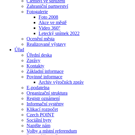
Členství ve sdružení
Zahraniční partnerství
Fotogalerie
Foto 2008
Akce ve městě
Video 360°
Letecký snímek 2022
Ocenění města
Realizované výstavy
Úřad
Úřední deska
Zprávy
Kontakty
Základní informace
Povinné informace
Archiv výročních zpráv
E-podatelna
Organizační struktura
Registr oznámení
Informační systémy
Klikací rozpočet
Czech POINT
Sociální byty
Napište nám
Volby a místní referendum