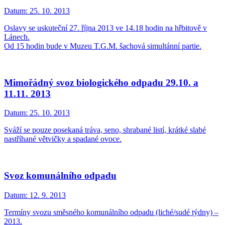
Datum:
25. 10. 2013
Oslavy se uskuteční 27. října 2013 ve 14.18 hodin na hřbitově v
Lánech.
Od 15 hodin bude v Muzeu T.G.M. šachová simultánní partie.
Mimořádný svoz biologického odpadu 29.10. a
11.11. 2013
Datum:
25. 10. 2013
Sváží se pouze posekaná tráva, seno, shrabané listí, krátké slabé
nastříhané větvičky a spadané ovoce.
Svoz komunálního odpadu
Datum:
12. 9. 2013
Termíny svozu směsného komunálního odpadu (liché/sudé týdny) –
2013.