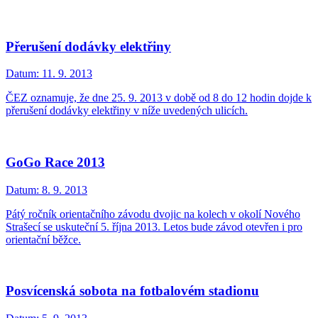
Přerušení dodávky elektřiny
Datum:
11. 9. 2013
ČEZ oznamuje, že dne 25. 9. 2013 v době od 8 do 12 hodin dojde k
přerušení dodávky elektřiny v níže uvedených ulicích.
GoGo Race 2013
Datum:
8. 9. 2013
Pátý ročník orientačního závodu dvojic na kolech v okolí Nového
Strašecí se uskuteční 5. října 2013. Letos bude závod otevřen i pro
orientační běžce.
Posvícenská sobota na fotbalovém stadionu