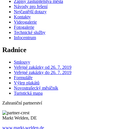
Zápisy zastupitelstva města
Návody pro řešení
Nejčastější dotazy
Kontakty
Videogalerie
Fotogalerie
Technické služby
Infocentrum
Radnice
Smlouvy
Veřejné zakázky od 26. 7. 2019
Veřejné zakázky do 26. 7. 2019
Formuláře
Výlep plakátů
Novostrašecký měsíčník
Turistická mapa
Zahraniční partnerství
Markt Welden, DE
www.markt-welden.de