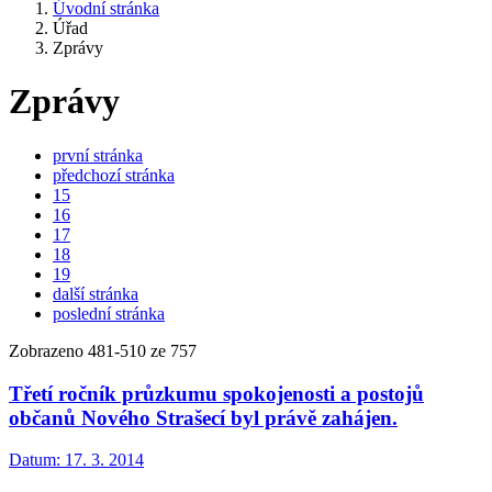
Úvodní stránka
Úřad
Zprávy
Zprávy
první stránka
předchozí stránka
15
16
17
18
19
další stránka
poslední stránka
Zobrazeno
481
-
510
ze 757
Třetí ročník průzkumu spokojenosti a postojů
občanů Nového Strašecí byl právě zahájen.
Datum:
17. 3. 2014