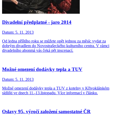
Divadelní předplatné - jaro 2014
Datum:
5. 11. 2013
Od ledna příštího roku se můžete opět jednou za měsíc vydat za
dobrým divadlem do Novostrašeckého kulturního centra. V rámci
divadelního abonmá vás čeká pět inscenací.
Možné omezení dodávky tepla a TUV
Datum:
5. 11. 2013
Možné omezení dodávky tepla a TUV z kotelny v Křivoklátském
sídlišti ve dnech 11.-13.listopadu. Více informací v článku.
Oslavy 95. výročí založení samostatné ČR