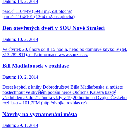
Datum:
14. 2. 2014
parc.č. 1104/49 (5948 m2, ost.plocha)
parc.č. 1104/101 (1364 m2, ost.plocha)
Den otevřených dveří v SOU Nové Strašecí
Datum:
10. 2. 2014
Ve čtvrtek 20. února od 8-15 hodin, nebo po domluvě kdykoliv (tel.
313 285 811), další informace www.souzns.cz
Bill Madlafousek v rozhlase
Datum:
10. 2. 2014
Deset kapitol z knihy Dobrodružství Billa Madlafouska si můžete
poslechnout ve skvělém podání herce Oldřicha Kaisera každý
všední den až do 21. února vždy v 19,20 hodin na Dvojce Českého
rozhlasu – 101,7FM (http://dvojka.rozhlas.cz).
Návrhy na vyznamenání města
Datum:
29. 1. 2014