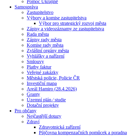
Pomoc Ukrajině
Samospráva
Zastupitelstvo
Výbory a komise zastupitelstva
Výbor pro strategický rozvoj města
Zápisy a videozáznamy ze zastupitelstva
Rada města
Zápisy rady města
Komise rady města
Zvláštní orgány města
Vyhlášky a nařízení
Smlouvy
Platby faktur
Veřejné zakázky
Městská policie, Policie ČR
Investiční mapa
Areál Hamiro (28.4.2026)
Granty
Územní plán ⁄ studie
Dotační projekty
Pro občany
Nejčastější dotazy
Zdraví
Zdravotnická zařízení
Půjčovna kompenzačních pomůcek a poradna