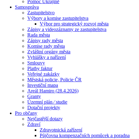
Pomoc Ukrajině
Samospráva
Zastupitelstvo
Výbory a komise zastupitelstva
Výbor pro strategický rozvoj města
Zápisy a videozáznamy ze zastupitelstva
Rada města
Zápisy rady města
Komise rady města
Zvláštní orgány města
Vyhlášky a nařízení
Smlouvy
Platby faktur
Veřejné zakázky
Městská policie, Policie ČR
Investiční mapa
Areál Hamiro (28.4.2026)
Granty
Územní plán ⁄ studie
Dotační projekty
Pro občany
Nejčastější dotazy
Zdraví
Zdravotnická zařízení
Půjčovna kompenzačních pomůcek a poradna