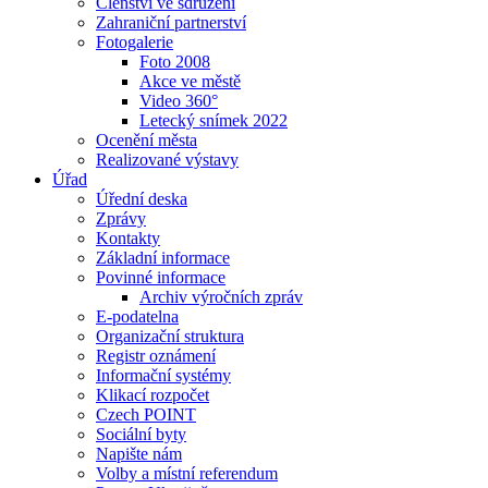
Členství ve sdružení
Zahraniční partnerství
Fotogalerie
Foto 2008
Akce ve městě
Video 360°
Letecký snímek 2022
Ocenění města
Realizované výstavy
Úřad
Úřední deska
Zprávy
Kontakty
Základní informace
Povinné informace
Archiv výročních zpráv
E-podatelna
Organizační struktura
Registr oznámení
Informační systémy
Klikací rozpočet
Czech POINT
Sociální byty
Napište nám
Volby a místní referendum