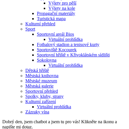
Výlety pro pěší
Výlety na kole
Propagační materiály
Turistická mapa
Kulturní přehled
Sport
Sportovní areál Bios
Virtuální prohlídka
Fotbalový stadion a tenisové kurty
Sportoviště Kocourek
Sportovní hřiště v Křivoklátském sídlišti
Sokolovna
Virtuální prohlídka
Dětská hřiště
Městská knihovna
Městské muzeum
Městská galerie
Sportovní přehled
Spolky, kluby, strany
Kulturní zařízení
Virtuální prohlídka
Zázraky vína
Dobrý den, jsem chatbot a jsem tu pro vás! Klikněte na ikonu a
napište mi dotaz.