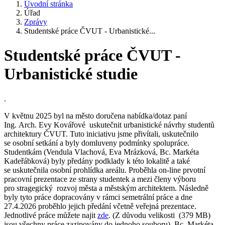
Úvodní stránka
Úřad
Zprávy
Studentské práce ČVUT - Urbanistické...
Studentské práce ČVUT -
Urbanistické studie
.
V květnu 2025 byl na město doručena nabídka/dotaz paní
Ing. Arch. Evy Kovářové uskutečnit urbanistické návrhy studentů
architektury ČVUT. Tuto iniciativu jsme přivítali, uskutečnilo
se osobní setkání a byly domluveny podmínky spolupráce.
Studentkám (Vendula Vlachová, Eva Mrázková, Bc. Markéta
Kadeřábková) byly předány podklady k této lokalitě a také
se uskutečnila osobní prohlídka areálu. Proběhla on-line prvotní
pracovní prezentace ze strany studentek a mezi členy výboru
pro stragegický rozvoj města a městským architektem. Následně
byly tyto práce dopracovány v rámci semetrální práce a dne
27.4.2026 proběhlo jejich předání včetně veřejná prezentace.
Jednotlivé práce můžete najit
zde
. (Z důvodu velikosti (379 MB)
jsou všechny práce zazipovány do jednoho souboru). Bc. Markéta