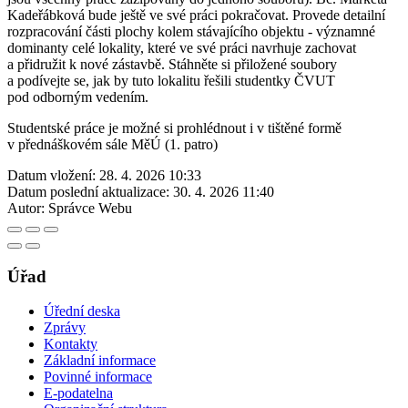
Kadeřábková bude ještě ve své práci pokračovat. Provede detailní
rozpracování části plochy kolem stávajícího objektu - významné
dominanty celé lokality, které ve své práci navrhuje zachovat
a přidružit k nové zástavbě. Stáhněte si přiložené soubory
a podívejte se, jak by tuto lokalitu řešili studentky ČVUT
pod odborným vedením.
Studentské práce je možné si prohlédnout i v tištěné formě
v přednáškovém sále MěÚ (1. patro)
Datum vložení:
28. 4. 2026 10:33
Datum poslední aktualizace:
30. 4. 2026 11:40
Autor:
Správce Webu
Úřad
Úřední deska
Zprávy
Kontakty
Základní informace
Povinné informace
E-podatelna