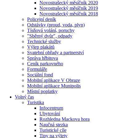
Novostrašecký měsíčník 2020
Novostrašecký měsíčník 2019
Novostrašecký měsíčník 2018
Policejní deník
Odstávky (proud, voda, plyn)
Tísňová volání, poruchy
"Sběrný dvůr", odpady
Technické služby
Výlep plakátů
Svatební obřady a partnerství
Správa hřbitova
Ceník parkovného
Formuláře
Sociální fond
Mobilní aplikace V Obraze
Mobilní aplikace Munipolis
Místní poplatky
Volný čas
Turistika
Infocentrum
Ubytování
Rozhledna Mackova hora
Naučná stezka
Turistické cíle
Tipy na výlety