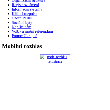
Organizační struktura
Registr oznámení
Informační systémy
Klikací rozpočet
Czech POINT
Sociální byty
Napište nám
Volby a místní referendum
Pomoc Ukrajině
Mobilní rozhlas