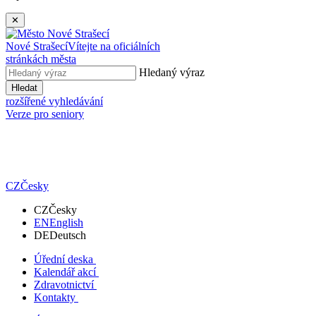
✕
Nové Strašecí
Vítejte na oficiálních
stránkách města
Hledaný výraz
Hledat
rozšířené vyhledávání
Verze pro seniory
CZ
Česky
CZ
Česky
EN
English
DE
Deutsch
Úřední deska
Kalendář akcí
Zdravotnictví
Kontakty