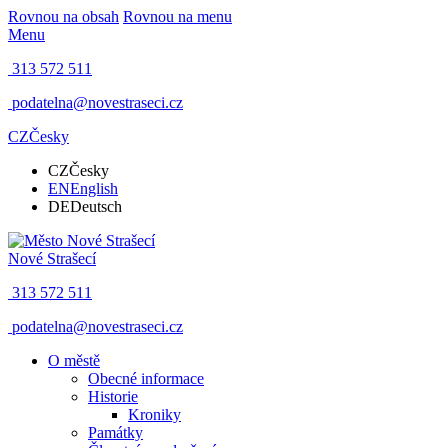
Rovnou na obsah
Rovnou na menu
Menu
313 572 511
podatelna@novestraseci.cz
CZ
Česky
CZ
Česky
EN
English
DE
Deutsch
Nové Strašecí
313 572 511
podatelna@novestraseci.cz
O městě
Obecné informace
Historie
Kroniky
Památky