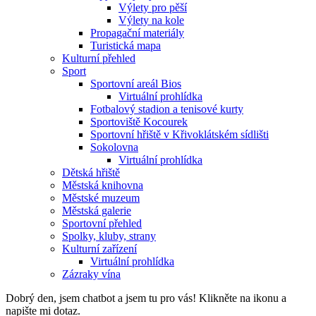
Výlety pro pěší
Výlety na kole
Propagační materiály
Turistická mapa
Kulturní přehled
Sport
Sportovní areál Bios
Virtuální prohlídka
Fotbalový stadion a tenisové kurty
Sportoviště Kocourek
Sportovní hřiště v Křivoklátském sídlišti
Sokolovna
Virtuální prohlídka
Dětská hřiště
Městská knihovna
Městské muzeum
Městská galerie
Sportovní přehled
Spolky, kluby, strany
Kulturní zařízení
Virtuální prohlídka
Zázraky vína
Dobrý den, jsem chatbot a jsem tu pro vás! Klikněte na ikonu a
napište mi dotaz.