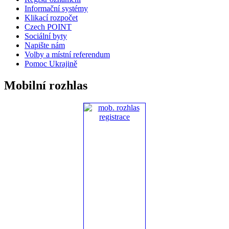
Informační systémy
Klikací rozpočet
Czech POINT
Sociální byty
Napište nám
Volby a místní referendum
Pomoc Ukrajině
Mobilní rozhlas