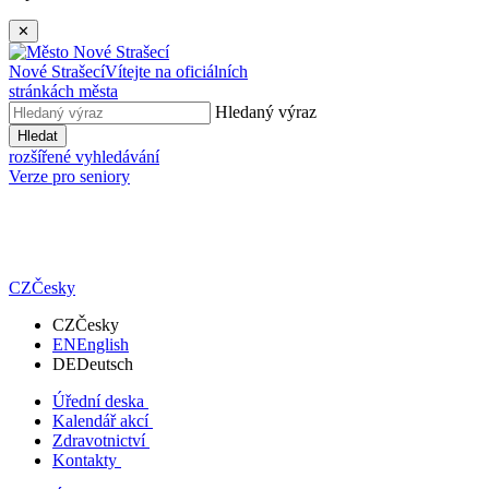
✕
Nové Strašecí
Vítejte na oficiálních
stránkách města
Hledaný výraz
Hledat
rozšířené vyhledávání
Verze pro seniory
CZ
Česky
CZ
Česky
EN
English
DE
Deutsch
Úřední deska
Kalendář akcí
Zdravotnictví
Kontakty