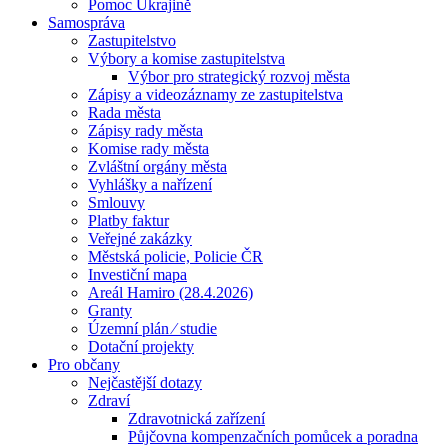
Pomoc Ukrajině
Samospráva
Zastupitelstvo
Výbory a komise zastupitelstva
Výbor pro strategický rozvoj města
Zápisy a videozáznamy ze zastupitelstva
Rada města
Zápisy rady města
Komise rady města
Zvláštní orgány města
Vyhlášky a nařízení
Smlouvy
Platby faktur
Veřejné zakázky
Městská policie, Policie ČR
Investiční mapa
Areál Hamiro (28.4.2026)
Granty
Územní plán ⁄ studie
Dotační projekty
Pro občany
Nejčastější dotazy
Zdraví
Zdravotnická zařízení
Půjčovna kompenzačních pomůcek a poradna