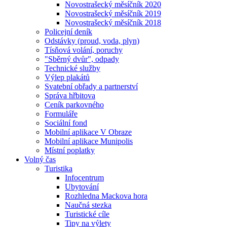
Novostrašecký měsíčník 2020
Novostrašecký měsíčník 2019
Novostrašecký měsíčník 2018
Policejní deník
Odstávky (proud, voda, plyn)
Tísňová volání, poruchy
"Sběrný dvůr", odpady
Technické služby
Výlep plakátů
Svatební obřady a partnerství
Správa hřbitova
Ceník parkovného
Formuláře
Sociální fond
Mobilní aplikace V Obraze
Mobilní aplikace Munipolis
Místní poplatky
Volný čas
Turistika
Infocentrum
Ubytování
Rozhledna Mackova hora
Naučná stezka
Turistické cíle
Tipy na výlety