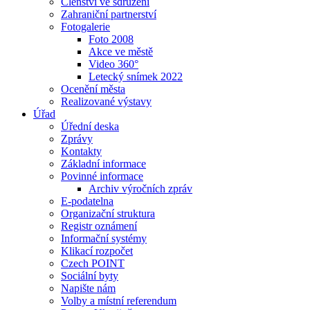
Členství ve sdružení
Zahraniční partnerství
Fotogalerie
Foto 2008
Akce ve městě
Video 360°
Letecký snímek 2022
Ocenění města
Realizované výstavy
Úřad
Úřední deska
Zprávy
Kontakty
Základní informace
Povinné informace
Archiv výročních zpráv
E-podatelna
Organizační struktura
Registr oznámení
Informační systémy
Klikací rozpočet
Czech POINT
Sociální byty
Napište nám
Volby a místní referendum