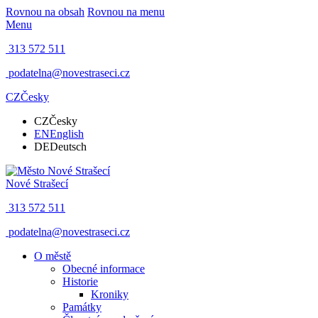
Rovnou na obsah
Rovnou na menu
Menu
313 572 511
podatelna@novestraseci.cz
CZ
Česky
CZ
Česky
EN
English
DE
Deutsch
Nové Strašecí
313 572 511
podatelna@novestraseci.cz
O městě
Obecné informace
Historie
Kroniky
Památky