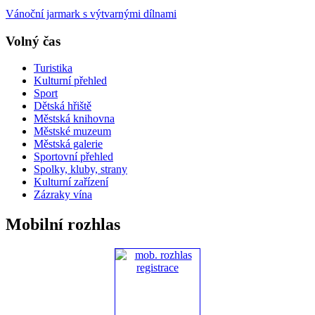
Vánoční jarmark s výtvarnými dílnami
Volný čas
Turistika
Kulturní přehled
Sport
Dětská hřiště
Městská knihovna
Městské muzeum
Městská galerie
Sportovní přehled
Spolky, kluby, strany
Kulturní zařízení
Zázraky vína
Mobilní rozhlas