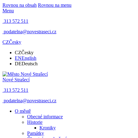
Rovnou na obsah
Rovnou na menu
Menu
313 572 511
podatelna@novestraseci.cz
CZ
Česky
CZ
Česky
EN
English
DE
Deutsch
Nové Strašecí
313 572 511
podatelna@novestraseci.cz
O městě
Obecné informace
Historie
Kroniky
Památky