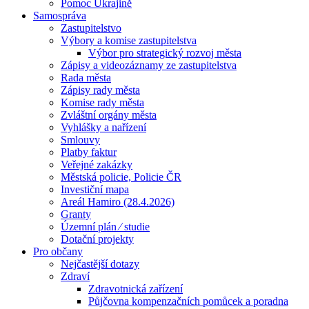
Pomoc Ukrajině
Samospráva
Zastupitelstvo
Výbory a komise zastupitelstva
Výbor pro strategický rozvoj města
Zápisy a videozáznamy ze zastupitelstva
Rada města
Zápisy rady města
Komise rady města
Zvláštní orgány města
Vyhlášky a nařízení
Smlouvy
Platby faktur
Veřejné zakázky
Městská policie, Policie ČR
Investiční mapa
Areál Hamiro (28.4.2026)
Granty
Územní plán ⁄ studie
Dotační projekty
Pro občany
Nejčastější dotazy
Zdraví
Zdravotnická zařízení
Půjčovna kompenzačních pomůcek a poradna