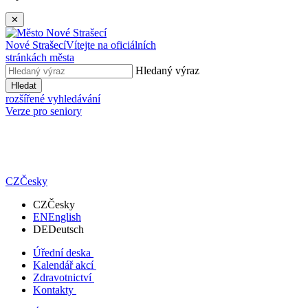
✕
Nové Strašecí
Vítejte na oficiálních
stránkách města
Hledaný výraz
Hledat
rozšířené vyhledávání
Verze pro seniory
CZ
Česky
CZ
Česky
EN
English
DE
Deutsch
Úřední deska
Kalendář akcí
Zdravotnictví
Kontakty