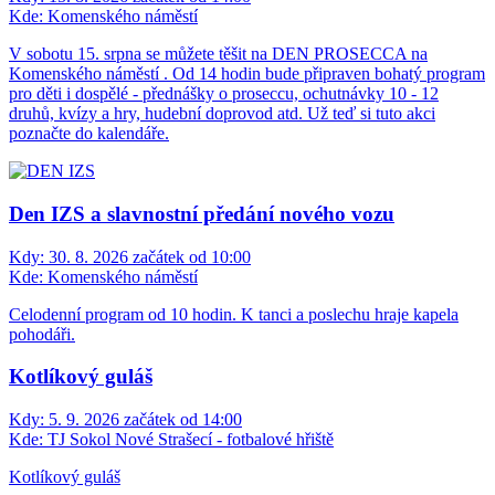
Kde:
Komenského náměstí
V sobotu 15. srpna se můžete těšit na DEN PROSECCA na
Komenského náměstí . Od 14 hodin bude připraven bohatý program
pro děti i dospělé - přednášky o proseccu, ochutnávky 10 - 12
druhů, kvízy a hry, hudební doprovod atd. Už teď si tuto akci
poznačte do kalendáře.
Den IZS a slavnostní předání nového vozu
Kdy:
30. 8. 2026 začátek od 10:00
Kde:
Komenského náměstí
Celodenní program od 10 hodin. K tanci a poslechu hraje kapela
pohodáři.
Kotlíkový guláš
Kdy:
5. 9. 2026 začátek od 14:00
Kde:
TJ Sokol Nové Strašecí - fotbalové hřiště
Kotlíkový guláš