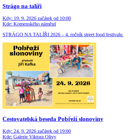
Strágo na talíři
Kdy:
19. 9. 2026 začátek od 10:00
Kde:
Komenského náměstí
STRÁGO NA TALÍŘI 2026 – 4. ročník street food festivalu
Cestovatelská beseda Pobřeží slonoviny
Kdy:
24. 9. 2026 začátek od 19:00
Kde:
Galerie Viktora Olivy