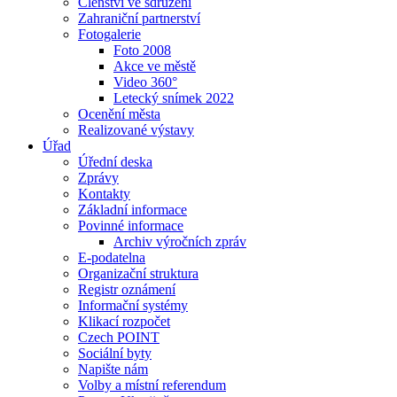
Členství ve sdružení
Zahraniční partnerství
Fotogalerie
Foto 2008
Akce ve městě
Video 360°
Letecký snímek 2022
Ocenění města
Realizované výstavy
Úřad
Úřední deska
Zprávy
Kontakty
Základní informace
Povinné informace
Archiv výročních zpráv
E-podatelna
Organizační struktura
Registr oznámení
Informační systémy
Klikací rozpočet
Czech POINT
Sociální byty
Napište nám
Volby a místní referendum