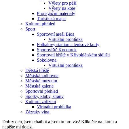
Výlety pro pěší
Výlety na kole
Propagační materiály
Turistická mapa
Kulturní přehled
Sport
Sportovní areál Bios
Virtuální prohlídka
Fotbalový stadion a tenisové kurty
Sportoviště Kocourek
Sportovní hřiště v Křivoklátském sídlišti
Sokolovna
Virtuální prohlídka
Dětská hřiště
Městská knihovna
Městské muzeum
Městská galerie
Sportovní přehled
Spolky, kluby, strany
Kulturní zařízení
Virtuální prohlídka
Zázraky vína
Dobrý den, jsem chatbot a jsem tu pro vás! Klikněte na ikonu a
napište mi dotaz.