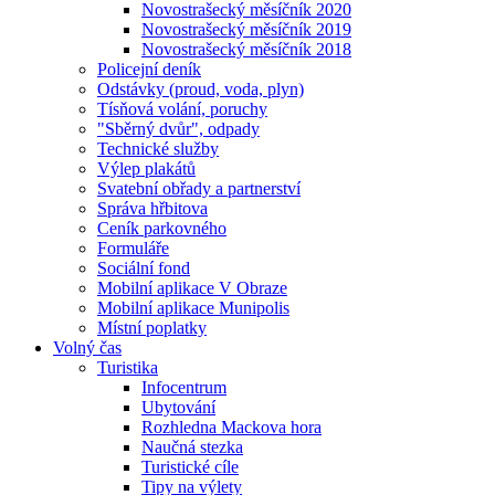
Novostrašecký měsíčník 2020
Novostrašecký měsíčník 2019
Novostrašecký měsíčník 2018
Policejní deník
Odstávky (proud, voda, plyn)
Tísňová volání, poruchy
"Sběrný dvůr", odpady
Technické služby
Výlep plakátů
Svatební obřady a partnerství
Správa hřbitova
Ceník parkovného
Formuláře
Sociální fond
Mobilní aplikace V Obraze
Mobilní aplikace Munipolis
Místní poplatky
Volný čas
Turistika
Infocentrum
Ubytování
Rozhledna Mackova hora
Naučná stezka
Turistické cíle
Tipy na výlety