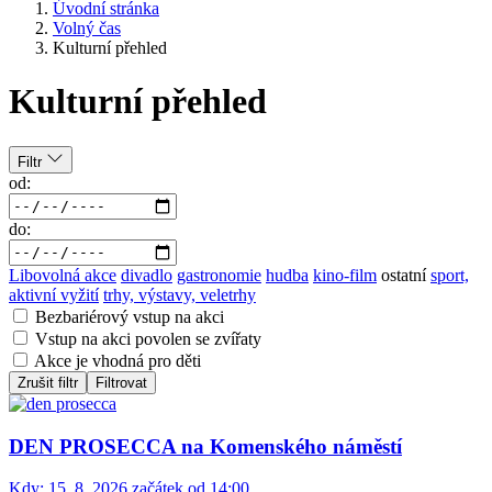
Úvodní stránka
Volný čas
Kulturní přehled
Kulturní přehled
Filtr
od:
do:
Libovolná akce
divadlo
gastronomie
hudba
kino-film
ostatní
sport,
aktivní vyžití
trhy, výstavy, veletrhy
Bezbariérový vstup na akci
Vstup na akci povolen se zvířaty
Akce je vhodná pro děti
Zrušit filtr
Filtrovat
DEN PROSECCA na Komenského náměstí
Kdy:
15. 8. 2026 začátek od 14:00