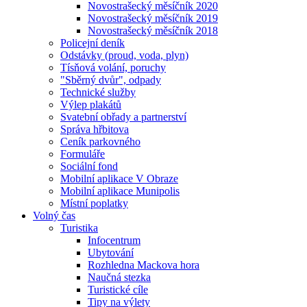
Novostrašecký měsíčník 2020
Novostrašecký měsíčník 2019
Novostrašecký měsíčník 2018
Policejní deník
Odstávky (proud, voda, plyn)
Tísňová volání, poruchy
"Sběrný dvůr", odpady
Technické služby
Výlep plakátů
Svatební obřady a partnerství
Správa hřbitova
Ceník parkovného
Formuláře
Sociální fond
Mobilní aplikace V Obraze
Mobilní aplikace Munipolis
Místní poplatky
Volný čas
Turistika
Infocentrum
Ubytování
Rozhledna Mackova hora
Naučná stezka
Turistické cíle
Tipy na výlety