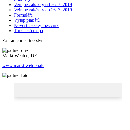
Veřejné zakázky od 26. 7. 2019
Veřejné zakázky do 26. 7. 2019
Formuláře
Výlep plakátů
Novostrašecký měsíčník
Turistická mapa
Zahraniční partnerství
Markt Welden, DE
www.markt-welden.de