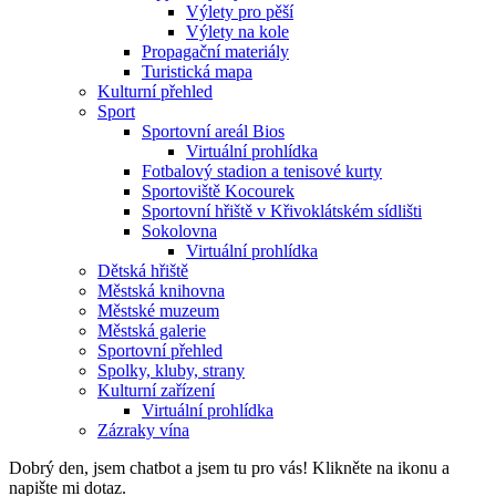
Výlety pro pěší
Výlety na kole
Propagační materiály
Turistická mapa
Kulturní přehled
Sport
Sportovní areál Bios
Virtuální prohlídka
Fotbalový stadion a tenisové kurty
Sportoviště Kocourek
Sportovní hřiště v Křivoklátském sídlišti
Sokolovna
Virtuální prohlídka
Dětská hřiště
Městská knihovna
Městské muzeum
Městská galerie
Sportovní přehled
Spolky, kluby, strany
Kulturní zařízení
Virtuální prohlídka
Zázraky vína
Dobrý den, jsem chatbot a jsem tu pro vás! Klikněte na ikonu a
napište mi dotaz.