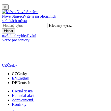
✕
Nové Strašecí
Vítejte na oficiálních
stránkách města
Hledaný výraz
Hledat
rozšířené vyhledávání
Verze pro seniory
CZ
Česky
CZ
Česky
EN
English
DE
Deutsch
Úřední deska
Kalendář akcí
Zdravotnictví
Kontakty