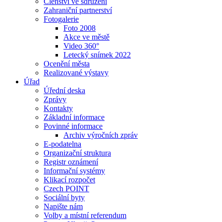
Členství ve sdružení
Zahraniční partnerství
Fotogalerie
Foto 2008
Akce ve městě
Video 360°
Letecký snímek 2022
Ocenění města
Realizované výstavy
Úřad
Úřední deska
Zprávy
Kontakty
Základní informace
Povinné informace
Archiv výročních zpráv
E-podatelna
Organizační struktura
Registr oznámení
Informační systémy
Klikací rozpočet
Czech POINT
Sociální byty
Napište nám
Volby a místní referendum