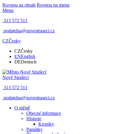
Rovnou na obsah
Rovnou na menu
Menu
313 572 511
podatelna@novestraseci.cz
CZ
Česky
CZ
Česky
EN
English
DE
Deutsch
Nové Strašecí
313 572 511
podatelna@novestraseci.cz
O městě
Obecné informace
Historie
Kroniky
Památky