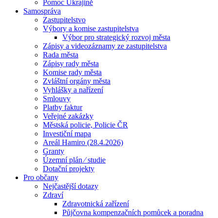
Pomoc Ukrajině
Samospráva
Zastupitelstvo
Výbory a komise zastupitelstva
Výbor pro strategický rozvoj města
Zápisy a videozáznamy ze zastupitelstva
Rada města
Zápisy rady města
Komise rady města
Zvláštní orgány města
Vyhlášky a nařízení
Smlouvy
Platby faktur
Veřejné zakázky
Městská policie, Policie ČR
Investiční mapa
Areál Hamiro (28.4.2026)
Granty
Územní plán ⁄ studie
Dotační projekty
Pro občany
Nejčastější dotazy
Zdraví
Zdravotnická zařízení
Půjčovna kompenzačních pomůcek a poradna