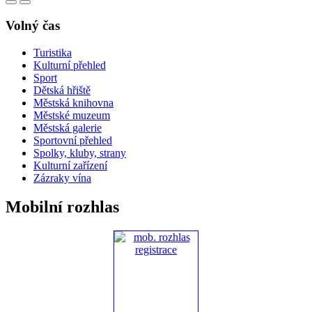
Volný čas
Turistika
Kulturní přehled
Sport
Dětská hřiště
Městská knihovna
Městské muzeum
Městská galerie
Sportovní přehled
Spolky, kluby, strany
Kulturní zařízení
Zázraky vína
Mobilní rozhlas