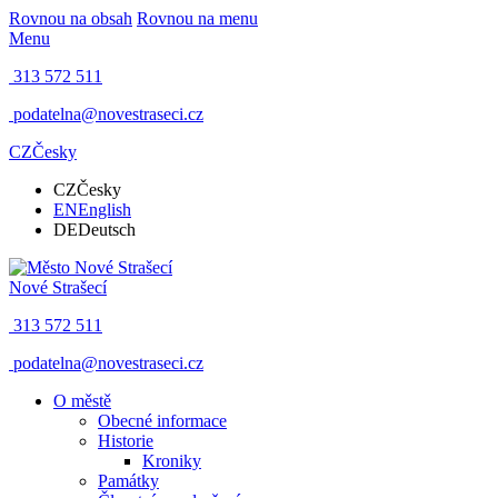
Rovnou na obsah
Rovnou na menu
Menu
313 572 511
podatelna@novestraseci.cz
CZ
Česky
CZ
Česky
EN
English
DE
Deutsch
Nové Strašecí
313 572 511
podatelna@novestraseci.cz
O městě
Obecné informace
Historie
Kroniky
Památky