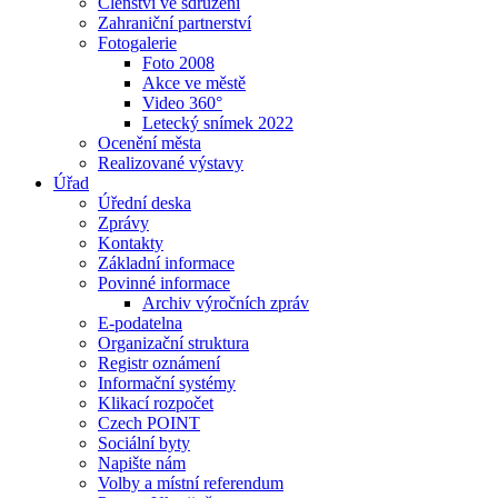
Členství ve sdružení
Zahraniční partnerství
Fotogalerie
Foto 2008
Akce ve městě
Video 360°
Letecký snímek 2022
Ocenění města
Realizované výstavy
Úřad
Úřední deska
Zprávy
Kontakty
Základní informace
Povinné informace
Archiv výročních zpráv
E-podatelna
Organizační struktura
Registr oznámení
Informační systémy
Klikací rozpočet
Czech POINT
Sociální byty
Napište nám
Volby a místní referendum