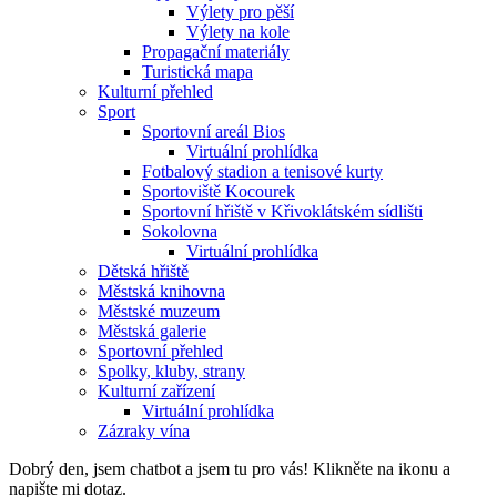
Výlety pro pěší
Výlety na kole
Propagační materiály
Turistická mapa
Kulturní přehled
Sport
Sportovní areál Bios
Virtuální prohlídka
Fotbalový stadion a tenisové kurty
Sportoviště Kocourek
Sportovní hřiště v Křivoklátském sídlišti
Sokolovna
Virtuální prohlídka
Dětská hřiště
Městská knihovna
Městské muzeum
Městská galerie
Sportovní přehled
Spolky, kluby, strany
Kulturní zařízení
Virtuální prohlídka
Zázraky vína
Dobrý den, jsem chatbot a jsem tu pro vás! Klikněte na ikonu a
napište mi dotaz.