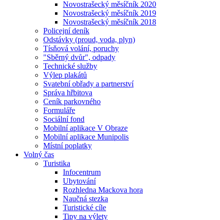
Novostrašecký měsíčník 2020
Novostrašecký měsíčník 2019
Novostrašecký měsíčník 2018
Policejní deník
Odstávky (proud, voda, plyn)
Tísňová volání, poruchy
"Sběrný dvůr", odpady
Technické služby
Výlep plakátů
Svatební obřady a partnerství
Správa hřbitova
Ceník parkovného
Formuláře
Sociální fond
Mobilní aplikace V Obraze
Mobilní aplikace Munipolis
Místní poplatky
Volný čas
Turistika
Infocentrum
Ubytování
Rozhledna Mackova hora
Naučná stezka
Turistické cíle
Tipy na výlety