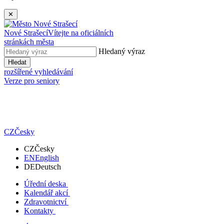
✕
Nové Strašecí
Vítejte na oficiálních
stránkách města
Hledaný výraz
Hledat
rozšířené vyhledávání
Verze pro seniory
CZ
Česky
CZ
Česky
EN
English
DE
Deutsch
Úřední deska
Kalendář akcí
Zdravotnictví
Kontakty