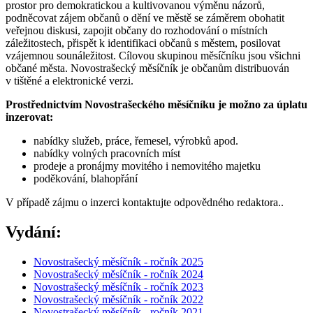
prostor pro demokratickou a kultivovanou výměnu názorů,
podněcovat zájem občanů o dění ve městě se záměrem obohatit
veřejnou diskusi, zapojit občany do rozhodování o místních
záležitostech, přispět k identifikaci občanů s městem, posilovat
vzájemnou sounáležitost. Cílovou skupinou měsíčníku jsou všichni
občané města. Novostrašecký měsíčník je občanům distribuován
v tištěné a elektronické verzi.
Prostřednictvím Novostrašeckého měsíčníku je možno za úplatu
inzerovat:
nabídky služeb, práce, řemesel, výrobků apod.
nabídky volných pracovních míst
prodeje a pronájmy movitého i nemovitého majetku
poděkování, blahopřání
V případě zájmu o inzerci kontaktujte odpovědného redaktora..
Vydání:
Novostrašecký měsíčník - ročník 2025
Novostrašecký měsíčník - ročník 2024
Novostrašecký měsíčník - ročník 2023
Novostrašecký měsíčník - ročník 2022
Novostrašecký měsíčník - ročník 2021