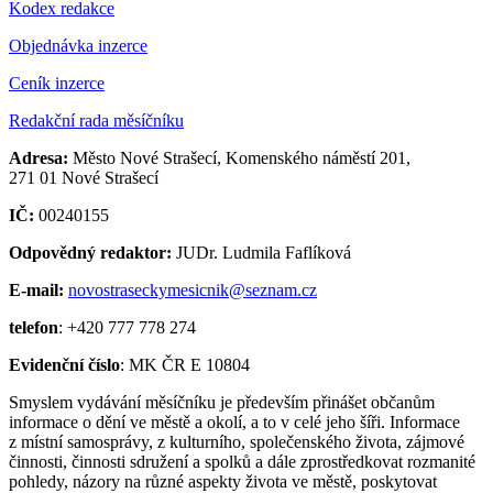
Kodex redakce
Objednávka inzerce
Ceník inzerce
Redakční rada měsíčníku
Adresa:
Město Nové Strašecí, Komenského náměstí 201,
271 01 Nové Strašecí
IČ:
00240155
Odpovědný redaktor:
JUDr. Ludmila Faflíková
E-mail:
novostraseckymesicnik@seznam.cz
telefon
: +420 777 778 274
Evidenční číslo
: MK ČR E 10804
Smyslem vydávání měsíčníku je především přinášet občanům
informace o dění ve městě a okolí, a to v celé jeho šíři. Informace
z místní samosprávy, z kulturního, společenského života, zájmové
činnosti, činnosti sdružení a spolků a dále zprostředkovat rozmanité
pohledy, názory na různé aspekty života ve městě, poskytovat