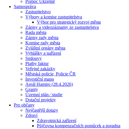
Pomoc Ukrajině
Samospráva
Zastupitelstvo
Výbory a komise zastupitelstva
Výbor pro strategický rozvoj města
Zápisy a videozáznamy ze zastupitelstva
Rada města
Zápisy rady města
Komise rady města
Zvláštní orgány města
Vyhlášky a nařízení
Smlouvy
Platby faktur
Veřejné zakázky
Městská policie, Policie ČR
Investiční mapa
Areál Hamiro (28.4.2026)
Granty
Územní plán ⁄ studie
Dotační projekty
Pro občany
Nejčastější dotazy
Zdraví
Zdravotnická zařízení
Půjčovna kompenzačních pomůcek a poradna