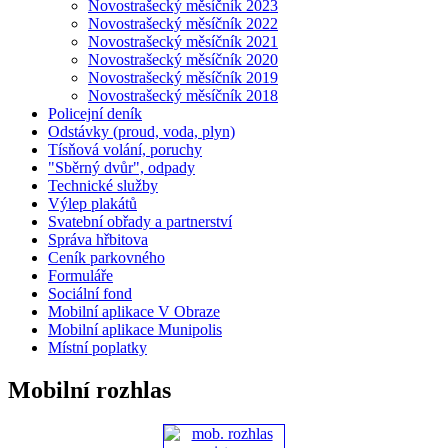
Novostrašecký měsíčník 2023
Novostrašecký měsíčník 2022
Novostrašecký měsíčník 2021
Novostrašecký měsíčník 2020
Novostrašecký měsíčník 2019
Novostrašecký měsíčník 2018
Policejní deník
Odstávky (proud, voda, plyn)
Tísňová volání, poruchy
"Sběrný dvůr", odpady
Technické služby
Výlep plakátů
Svatební obřady a partnerství
Správa hřbitova
Ceník parkovného
Formuláře
Sociální fond
Mobilní aplikace V Obraze
Mobilní aplikace Munipolis
Místní poplatky
Mobilní rozhlas