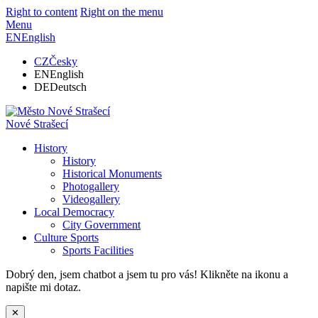
Right to content
Right on the menu
Menu
EN
English
CZ
Česky
EN
English
DE
Deutsch
Nové Strašecí
History
History
Historical Monuments
Photogallery
Videogallery
Local Democracy
City Government
Culture Sports
Sports Facilities
Dobrý den, jsem chatbot a jsem tu pro vás! Klikněte na ikonu a
napište mi dotaz.
✕