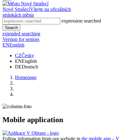
Nové Strašecí
Vítejte na oficiálních
stránkách města
expression searched
Search
extended searching
Version for seniors
EN
English
CZ
Česky
EN
English
DE
Deutsch
Homepage
Mobile application
Follow information from our website in
the mobile app – V