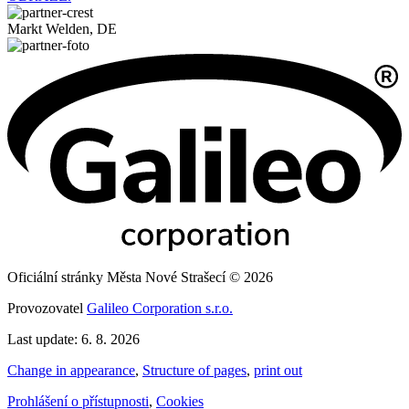
Markt Welden, DE
Oficiální stránky Města Nové Strašecí © 2026
Provozovatel
Galileo Corporation s.r.o.
Last update: 6. 8. 2026
Change in appearance
,
Structure of pages
,
print out
Prohlášení o přístupnosti
,
Cookies