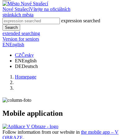
Nové Strašecí
Vítejte na oficiálních
stránkách města
expression searched
Search
extended searching
Version for seniors
EN
English
CZ
Česky
EN
English
DE
Deutsch
Homepage
Mobile application
Follow information from our website in
the mobile app – V
OBRAZE.