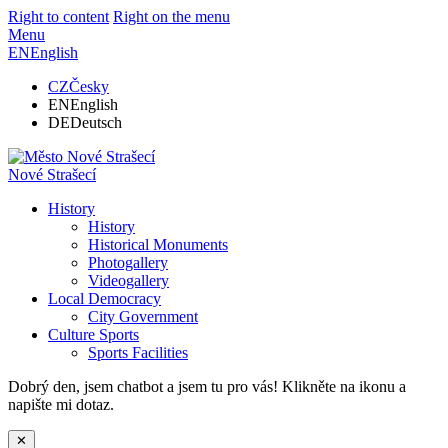
Right to content
Right on the menu
Menu
EN
English
CZ
Česky
EN
English
DE
Deutsch
Nové Strašecí
History
History
Historical Monuments
Photogallery
Videogallery
Local Democracy
City Government
Culture Sports
Sports Facilities
Dobrý den, jsem chatbot a jsem tu pro vás! Klikněte na ikonu a
napište mi dotaz.
✕