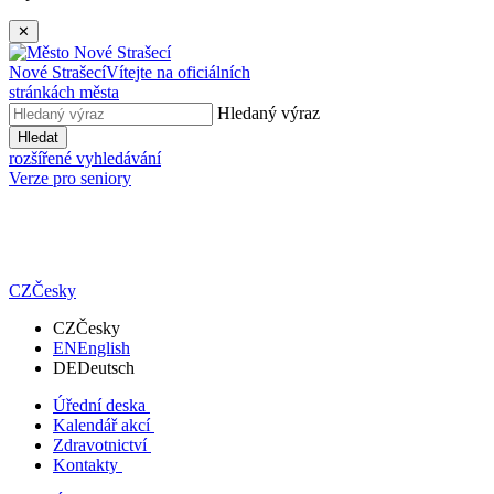
✕
Nové Strašecí
Vítejte na oficiálních
stránkách města
Hledaný výraz
Hledat
rozšířené vyhledávání
Verze pro seniory
CZ
Česky
CZ
Česky
EN
English
DE
Deutsch
Úřední deska
Kalendář akcí
Zdravotnictví
Kontakty