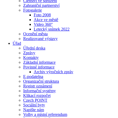
Členství ve sdružení
Zahraniční partnerství
Fotogalerie
Foto 2008
Akce ve městě
Video 360°
Letecký snímek 2022
Ocenění města
Realizované výstavy
Úřad
Úřední deska
Zprávy
Kontakty
Základní informace
Povinné informace
Archiv výročních zpráv
E-podatelna
Organizační struktura
Registr oznámení
Informační systémy
Klikací rozpočet
Czech POINT
Sociální byty
Napište nám
Volby a místní referendum