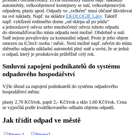
automobily, velkoobjemové kontejnery se sutí, velkoobjemovým
odpadem, plasty apod. Odpady ve „velkém“ musí občané likvidovat
na své náklady. Např. na skládce
EKOLOGIE Lány
. Taktéž
např. vyklízení rodinného domu „od sklepa až po půdu“
a jednorázový odvoz nebo mnohočetný odvoz tohoto odpadu
do shromažďovacího místa odpadu není možné. Obdobně u sutí.
Sutě nejsou považovány za komunální odpad. Proto je jeho objem
omezen na 0,5m3/ osoba / měsíc. Není možné např. odvézt do místa
sběrného odpadu nákladní automobil plný sutě a uvést, že se jedná
o odpad, který je produkován průběžně celý rok.
Smluvní zapojení podnikatelů do systému
odpadového hospodářství
Výše úhrad za zapojení podnikatelů do systému odpadového
hospodářství města:
plasty 2,70 Kč/l/rok, papír 2,- Kč/l/rok a sklo 1,60 Kč/l/rok. Cena
se vypočítá podle kvalifikovaného odhadu objemu odpadů.
Jak třídit odpad ve městě