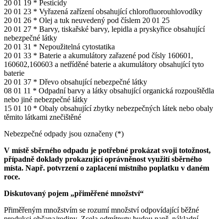
20 01 19 * Pesticidy
20 01 23 * Vyřazená zařízení obsahující chlorofluorouhlovodíky
20 01 26 * Olej a tuk neuvedený pod číslem 20 01 25
20 01 27 * Barvy, tiskařské barvy, lepidla a pryskyřice obsahující
nebezpečné látky
20 01 31 * Nepoužitelná cytostatika
20 01 33 * Baterie a akumulátory zařazené pod čísly 160601,
160602,160603 a netříděné baterie a akumulátory obsahující tyto
baterie
20 01 37 * Dřevo obsahující nebezpečné látky
08 01 11 * Odpadní barvy a látky obsahující organická rozpouštědla
nebo jiné nebezpečné látky
15 01 10 * Obaly obsahující zbytky nebezpečných látek nebo obaly
těmito látkami znečištěné
Nebezpečné odpady jsou označeny (*)
V místě sběrného odpadu je potřebné prokázat svoji totožnost,
případně doklady prokazující oprávněnost využití sběrného
místa. Např. potvrzení o zaplacení místního poplatku v daném
roce.
Diskutovaný pojem „přiměřené množství“
Přiměřeným množstvím se rozumí množství odpovídající běžné
produkci občana/rodiny. Zcela odmítnuty budou např. nákladní