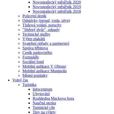
Novostrašecký měsíčník 2020
Novostrašecký měsíčník 2019
Novostrašecký měsíčník 2018
Policejní deník
Odstávky (proud, voda, plyn)
Tísňová volání, poruchy
"Sběrný dvůr", odpady
Technické služby
Výlep plakátů
Svatební obřady a partnerství
Správa hřbitova
Ceník parkovného
Formuláře
Sociální fond
Mobilní aplikace V Obraze
Mobilní aplikace Munipolis
Místní poplatky
Volný čas
Turistika
Infocentrum
Ubytování
Rozhledna Mackova hora
Naučná stezka
Turistické cíle
Tipy na výlety