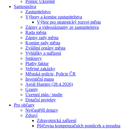
Pomoc Ukrajině
Samospráva
Zastupitelstvo
Výbory a komise zastupitelstva
Výbor pro strategický rozvoj města
Zápisy a videozáznamy ze zastupitelstva
Rada města
Zápisy rady města
Komise rady města
Zvláštní orgány města
Vyhlášky a nařízení
Smlouvy
Platby faktur
Veřejné zakázky
Městská policie, Policie ČR
Investiční mapa
Areál Hamiro (28.4.2026)
Granty
Územní plán ⁄ studie
Dotační projekty
Pro občany
Nejčastější dotazy
Zdraví
Zdravotnická zařízení
Půjčovna kompenzačních pomůcek a poradna