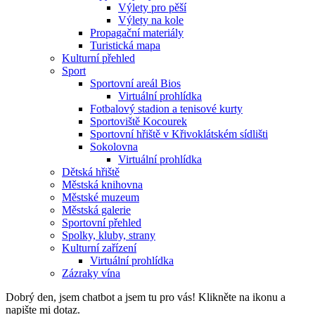
Výlety pro pěší
Výlety na kole
Propagační materiály
Turistická mapa
Kulturní přehled
Sport
Sportovní areál Bios
Virtuální prohlídka
Fotbalový stadion a tenisové kurty
Sportoviště Kocourek
Sportovní hřiště v Křivoklátském sídlišti
Sokolovna
Virtuální prohlídka
Dětská hřiště
Městská knihovna
Městské muzeum
Městská galerie
Sportovní přehled
Spolky, kluby, strany
Kulturní zařízení
Virtuální prohlídka
Zázraky vína
Dobrý den, jsem chatbot a jsem tu pro vás! Klikněte na ikonu a
napište mi dotaz.