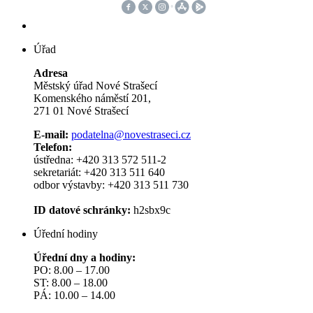
Úřad
Adresa
Městský úřad Nové Strašecí
Komenského náměstí 201,
271 01 Nové Strašecí
E-mail:
podatelna@novestraseci.cz
Telefon:
ústředna: +420 313 572 511-2
sekretariát: +420 313 511 640
odbor výstavby: +420 313 511 730
ID datové schránky:
h2sbx9c
Úřední hodiny
Úřední dny a hodiny:
PO: 8.00 – 17.00
ST: 8.00 – 18.00
PÁ: 10.00 – 14.00