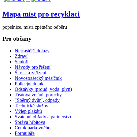
Mapa míst pro recyklaci
popelnice, místa zpětného odběru
Pro občany
Nejčastější dotazy
Zdraví
Senioři
Návody pro řešení
Školská zařízení
Novostrašecký měsíčník
Policejní deník
Odstávky (proud, voda, plyn)
Tísňová volání, poruchy
"Sběrný dvůr", odpady
Technické služby
Výlep plakátů
Svatební obřady a partnerství
Správa hřbitova
Ceník parkovného
Formuláře