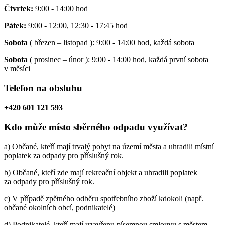
Čtvrtek:
9:00 - 14:00 hod
Pátek:
9:00 - 12:00, 12:30 - 17:45 hod
Sobota
( březen – listopad ): 9:00 - 14:00 hod, každá sobota
Sobota
( prosinec – únor ): 9:00 - 14:00 hod, každá první sobota
v měsíci
Telefon na obsluhu
+420 601 121 593
Kdo může místo sběrného odpadu využívat?
a) Občané, kteří mají trvalý pobyt na území města a uhradili místní
poplatek za odpady pro příslušný rok.
b) Občané, kteří zde mají rekreační objekt a uhradili poplatek
za odpady pro příslušný rok.
c) V případě zpětného odběru spotřebního zboží kdokoli (např.
občané okolních obcí, podnikatelé)
d) Podnikatelé, kteří mají uzavřenu písemnou smlouvu s městem