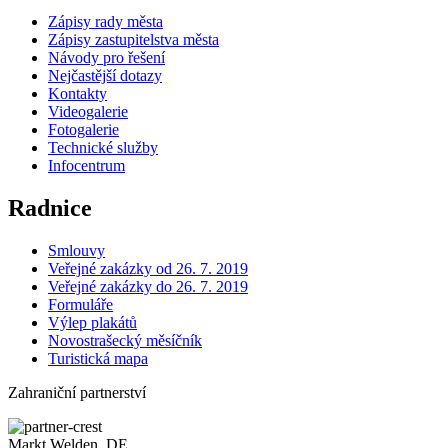
Zápisy rady města
Zápisy zastupitelstva města
Návody pro řešení
Nejčastější dotazy
Kontakty
Videogalerie
Fotogalerie
Technické služby
Infocentrum
Radnice
Smlouvy
Veřejné zakázky od 26. 7. 2019
Veřejné zakázky do 26. 7. 2019
Formuláře
Výlep plakátů
Novostrašecký měsíčník
Turistická mapa
Zahraniční partnerství
Markt Welden, DE