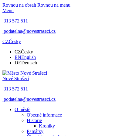
Rovnou na obsah
Rovnou na menu
Menu
313 572 511
podatelna@novestraseci.cz
CZ
Česky
CZ
Česky
EN
English
DE
Deutsch
Nové Strašecí
313 572 511
podatelna@novestraseci.cz
O městě
Obecné informace
Historie
Kroniky
Památky