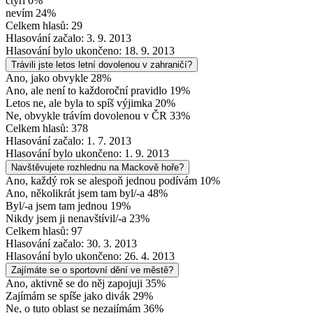
čtyři 0%
nevím 24%
Celkem hlasů: 29
Hlasování začalo: 3. 9. 2013
Hlasování bylo ukončeno: 18. 9. 2013
Trávili jste letos letní dovolenou v zahraničí?
Ano, jako obvykle 28%
Ano, ale není to každoroční pravidlo 19%
Letos ne, ale byla to spíš výjimka 20%
Ne, obvykle trávím dovolenou v ČR 33%
Celkem hlasů: 378
Hlasování začalo: 1. 7. 2013
Hlasování bylo ukončeno: 1. 9. 2013
Navštěvujete rozhlednu na Mackově hoře?
Ano, každý rok se alespoň jednou podívám 10%
Ano, několikrát jsem tam byl/-a 48%
Byl/-a jsem tam jednou 19%
Nikdy jsem ji nenavštívil/-a 23%
Celkem hlasů: 97
Hlasování začalo: 30. 3. 2013
Hlasování bylo ukončeno: 26. 4. 2013
Zajímáte se o sportovní dění ve městě?
Ano, aktivně se do něj zapojuji 35%
Zajímám se spíše jako divák 29%
Ne, o tuto oblast se nezajímám 36%