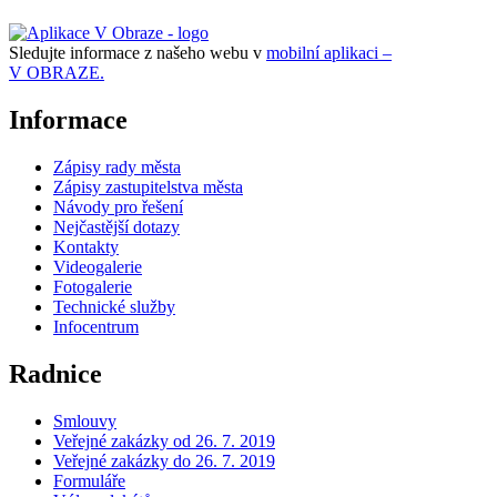
Sledujte informace z našeho webu v
mobilní aplikaci –
V OBRAZE.
Informace
Zápisy rady města
Zápisy zastupitelstva města
Návody pro řešení
Nejčastější dotazy
Kontakty
Videogalerie
Fotogalerie
Technické služby
Infocentrum
Radnice
Smlouvy
Veřejné zakázky od 26. 7. 2019
Veřejné zakázky do 26. 7. 2019
Formuláře