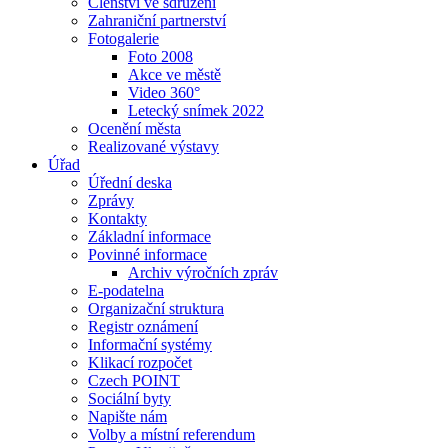
Členství ve sdružení
Zahraniční partnerství
Fotogalerie
Foto 2008
Akce ve městě
Video 360°
Letecký snímek 2022
Ocenění města
Realizované výstavy
Úřad
Úřední deska
Zprávy
Kontakty
Základní informace
Povinné informace
Archiv výročních zpráv
E-podatelna
Organizační struktura
Registr oznámení
Informační systémy
Klikací rozpočet
Czech POINT
Sociální byty
Napište nám
Volby a místní referendum