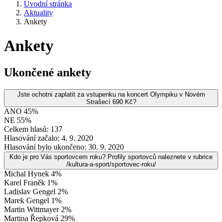
Úvodní stránka
Aktuality
Ankety
Ankety
Ukončené ankety
Jste ochotni zaplatit za vstupenku na koncert Olympiku v Novém
Strašecí 690 Kč?
ANO 45%
NE 55%
Celkem hlasů: 137
Hlasování začalo: 4. 9. 2020
Hlasování bylo ukončeno: 30. 9. 2020
Kdo je pro Vás sportovcem roku? Profily sportovců naleznete v rubrice
/kultura-a-sport/sportovec-roku/
Michal Hynek 4%
Karel Franěk 1%
Ladislav Gengel 2%
Marek Gengel 1%
Martin Wittmayer 2%
Martina Řepková 29%