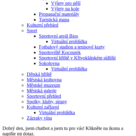
Výlety pro pěší
Výlety na kole
Propagační materiály
Turistická mapa
Kulturní přehled
Sport
Sportovní areál Bios
Virtuální prohlídka
Fotbalový stadion a tenisové kurty
Sportoviště Kocourek
Sportovní hřiště v Křivoklátském sídlišti
Sokolovna
Virtuální prohlídka
Dětská hřiště
Městská knihovna
Městské muzeum
Městská galerie
Sportovní přehled
Spolky, kluby, strany
Kulturní zařízení
Virtuální prohlídka
Zázraky vína
Dobrý den, jsem chatbot a jsem tu pro vás! Klikněte na ikonu a
napište mi dotaz.