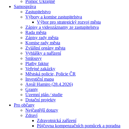
Pomoc Ukrajině
Samospráva
Zastupitelstvo
Výbory a komise zastupitelstva
Výbor pro strategický rozvoj města
Zápisy a videozáznamy ze zastupitelstva
Rada města
Zápisy rady města
Komise rady města
Zvláštní orgány města
Vyhlášky a nařízení
Smlouvy
Platby faktur
Veřejné zakázky
Městská policie, Policie ČR
Investiční mapa
Areál Hamiro (28.4.2026)
Granty
Územní plán ⁄ studie
Dotační projekty
Pro občany
Nejčastější dotazy
Zdraví
Zdravotnická zařízení
Půjčovna kompenzačních pomůcek a poradna