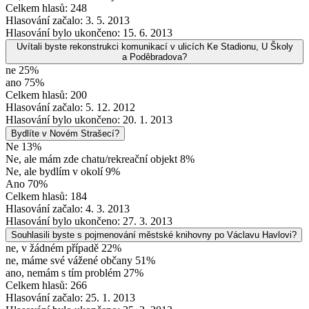
Celkem hlasů: 248
Hlasování začalo: 3. 5. 2013
Hlasování bylo ukončeno: 15. 6. 2013
Uvítali byste rekonstrukci komunikací v ulicích Ke Stadionu, U Školy
a Poděbradova?
ne 25%
ano 75%
Celkem hlasů: 200
Hlasování začalo: 5. 12. 2012
Hlasování bylo ukončeno: 20. 1. 2013
Bydlíte v Novém Strašecí?
Ne 13%
Ne, ale mám zde chatu/rekreační objekt 8%
Ne, ale bydlím v okolí 9%
Ano 70%
Celkem hlasů: 184
Hlasování začalo: 4. 3. 2013
Hlasování bylo ukončeno: 27. 3. 2013
Souhlasili byste s pojmenování městské knihovny po Václavu Havlovi?
ne, v žádném případě 22%
ne, máme své vážené občany 51%
ano, nemám s tím problém 27%
Celkem hlasů: 266
Hlasování začalo: 25. 1. 2013