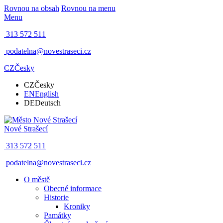
Rovnou na obsah
Rovnou na menu
Menu
313 572 511
podatelna@novestraseci.cz
CZ
Česky
CZ
Česky
EN
English
DE
Deutsch
Nové Strašecí
313 572 511
podatelna@novestraseci.cz
O městě
Obecné informace
Historie
Kroniky
Památky