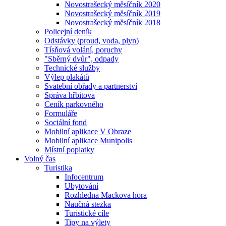
Novostrašecký měsíčník 2020
Novostrašecký měsíčník 2019
Novostrašecký měsíčník 2018
Policejní deník
Odstávky (proud, voda, plyn)
Tísňová volání, poruchy
"Sběrný dvůr", odpady
Technické služby
Výlep plakátů
Svatební obřady a partnerství
Správa hřbitova
Ceník parkovného
Formuláře
Sociální fond
Mobilní aplikace V Obraze
Mobilní aplikace Munipolis
Místní poplatky
Volný čas
Turistika
Infocentrum
Ubytování
Rozhledna Mackova hora
Naučná stezka
Turistické cíle
Tipy na výlety