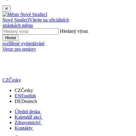
✕
Nové Strašecí
Vítejte na oficiálních
stránkách města
Hledaný výraz
Hledat
rozšířené vyhledávání
Verze pro seniory
CZ
Česky
CZ
Česky
EN
English
DE
Deutsch
Úřední deska
Kalendář akcí
Zdravotnictví
Kontakty