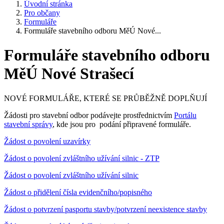
Úvodní stránka
Pro občany
Formuláře
Formuláře stavebního odboru MěÚ Nové...
Formuláře stavebního odboru
MěÚ Nové Strašecí
NOVÉ FORMULÁŘE, KTERÉ SE PRŮBĚŽNĚ DOPLŇUJÍ
Žádosti pro stavební odbor podávejte prostřednictvím
Portálu
stavební správy
, kde jsou pro podání připravené formuláře.
Žádost o povolení uzavírky
Žádost o povolení zvláštního užívání silnic - ZTP
Žádost o povolení zvláštního užívání silnic
Žádost o přidělení čísla evidenčního/popisného
Žádost o potvrzení pasportu stavby/potvrzení neexistence stavby