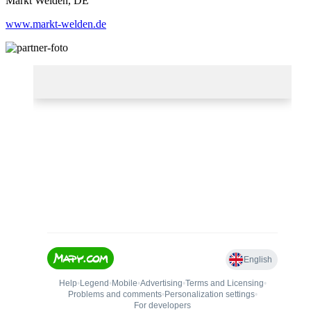
Markt Welden, DE
www.markt-welden.de