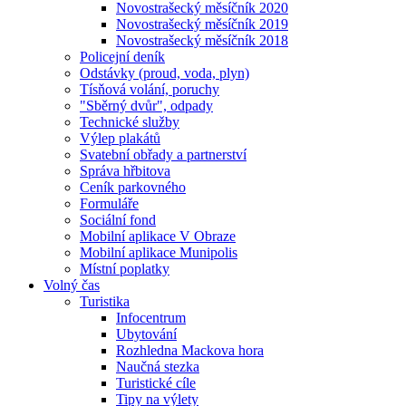
Novostrašecký měsíčník 2020
Novostrašecký měsíčník 2019
Novostrašecký měsíčník 2018
Policejní deník
Odstávky (proud, voda, plyn)
Tísňová volání, poruchy
"Sběrný dvůr", odpady
Technické služby
Výlep plakátů
Svatební obřady a partnerství
Správa hřbitova
Ceník parkovného
Formuláře
Sociální fond
Mobilní aplikace V Obraze
Mobilní aplikace Munipolis
Místní poplatky
Volný čas
Turistika
Infocentrum
Ubytování
Rozhledna Mackova hora
Naučná stezka
Turistické cíle
Tipy na výlety