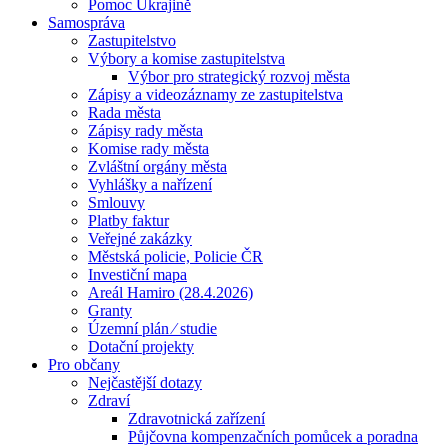
Pomoc Ukrajině
Samospráva
Zastupitelstvo
Výbory a komise zastupitelstva
Výbor pro strategický rozvoj města
Zápisy a videozáznamy ze zastupitelstva
Rada města
Zápisy rady města
Komise rady města
Zvláštní orgány města
Vyhlášky a nařízení
Smlouvy
Platby faktur
Veřejné zakázky
Městská policie, Policie ČR
Investiční mapa
Areál Hamiro (28.4.2026)
Granty
Územní plán ⁄ studie
Dotační projekty
Pro občany
Nejčastější dotazy
Zdraví
Zdravotnická zařízení
Půjčovna kompenzačních pomůcek a poradna