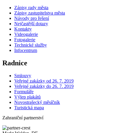
Zápisy rady města
Zápisy zastupitelstva města
Návody pro řešení
Nejčastější dotazy
Kontakty
Videogalerie
Fotogalerie
Technické služby
Infocentrum
Radnice
Smlouvy
Veřejné zakázky od 26. 7. 2019
Veřejné zakázky do 26. 7. 2019
Formuláře
Výlep plakátů
Novostrašecký měsíčník
Turistická mapa
Zahraniční partnerství