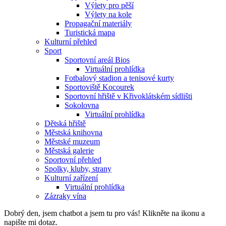
Výlety pro pěší
Výlety na kole
Propagační materiály
Turistická mapa
Kulturní přehled
Sport
Sportovní areál Bios
Virtuální prohlídka
Fotbalový stadion a tenisové kurty
Sportoviště Kocourek
Sportovní hřiště v Křivoklátském sídlišti
Sokolovna
Virtuální prohlídka
Dětská hřiště
Městská knihovna
Městské muzeum
Městská galerie
Sportovní přehled
Spolky, kluby, strany
Kulturní zařízení
Virtuální prohlídka
Zázraky vína
Dobrý den, jsem chatbot a jsem tu pro vás! Klikněte na ikonu a
napište mi dotaz.