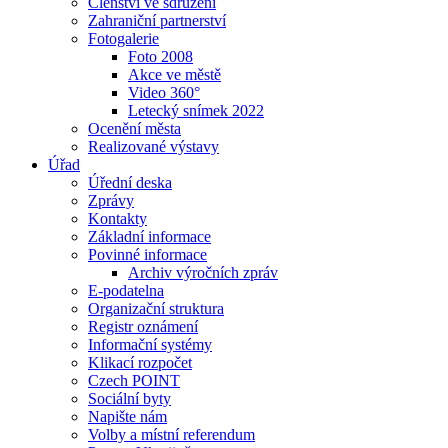
Členství ve sdružení
Zahraniční partnerství
Fotogalerie
Foto 2008
Akce ve městě
Video 360°
Letecký snímek 2022
Ocenění města
Realizované výstavy
Úřad
Úřední deska
Zprávy
Kontakty
Základní informace
Povinné informace
Archiv výročních zpráv
E-podatelna
Organizační struktura
Registr oznámení
Informační systémy
Klikací rozpočet
Czech POINT
Sociální byty
Napište nám
Volby a místní referendum