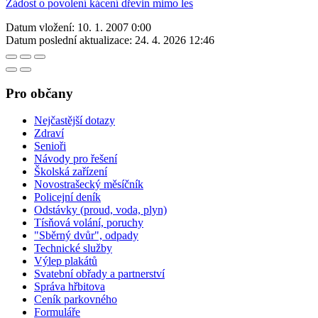
Žádost o povolení kácení dřevin mimo les
Datum vložení:
10. 1. 2007 0:00
Datum poslední aktualizace:
24. 4. 2026 12:46
Pro občany
Nejčastější dotazy
Zdraví
Senioři
Návody pro řešení
Školská zařízení
Novostrašecký měsíčník
Policejní deník
Odstávky (proud, voda, plyn)
Tísňová volání, poruchy
"Sběrný dvůr", odpady
Technické služby
Výlep plakátů
Svatební obřady a partnerství
Správa hřbitova
Ceník parkovného
Formuláře