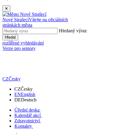
✕
Nové Strašecí
Vítejte na oficiálních
stránkách města
Hledaný výraz
Hledat
rozšířené vyhledávání
Verze pro seniory
CZ
Česky
CZ
Česky
EN
English
DE
Deutsch
Úřední deska
Kalendář akcí
Zdravotnictví
Kontakty