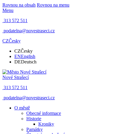
Rovnou na obsah
Rovnou na menu
Menu
313 572 511
podatelna@novestraseci.cz
CZ
Česky
CZ
Česky
EN
English
DE
Deutsch
Nové Strašecí
313 572 511
podatelna@novestraseci.cz
O městě
Obecné informace
Historie
Kroniky
Památky