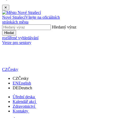
✕
Nové Strašecí
Vítejte na oficiálních
stránkách města
Hledaný výraz
Hledat
rozšířené vyhledávání
Verze pro seniory
CZ
Česky
CZ
Česky
EN
English
DE
Deutsch
Úřední deska
Kalendář akcí
Zdravotnictví
Kontakty