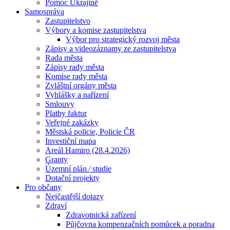
Pomoc Ukrajině
Samospráva
Zastupitelstvo
Výbory a komise zastupitelstva
Výbor pro strategický rozvoj města
Zápisy a videozáznamy ze zastupitelstva
Rada města
Zápisy rady města
Komise rady města
Zvláštní orgány města
Vyhlášky a nařízení
Smlouvy
Platby faktur
Veřejné zakázky
Městská policie, Policie ČR
Investiční mapa
Areál Hamiro (28.4.2026)
Granty
Územní plán ⁄ studie
Dotační projekty
Pro občany
Nejčastější dotazy
Zdraví
Zdravotnická zařízení
Půjčovna kompenzačních pomůcek a poradna