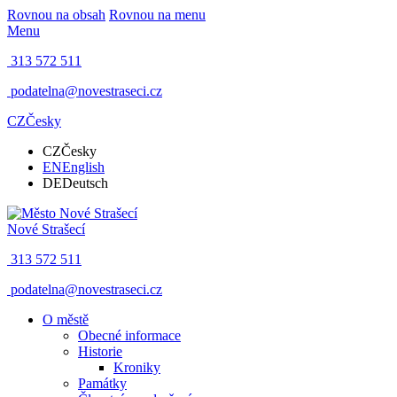
Rovnou na obsah
Rovnou na menu
Menu
313 572 511
podatelna@novestraseci.cz
CZ
Česky
CZ
Česky
EN
English
DE
Deutsch
Nové Strašecí
313 572 511
podatelna@novestraseci.cz
O městě
Obecné informace
Historie
Kroniky
Památky