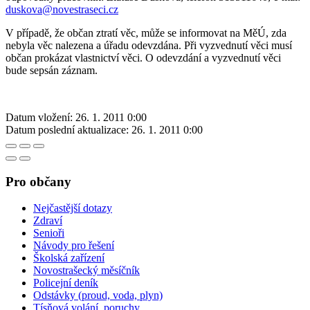
duskova@novestraseci.cz
V případě, že občan ztratí věc, může se informovat na MěÚ, zda
nebyla věc nalezena a úřadu odevzdána. Při vyzvednutí věci musí
občan prokázat vlastnictví věci. O odevzdání a vyzvednutí věci
bude sepsán záznam.
Datum vložení:
26. 1. 2011 0:00
Datum poslední aktualizace:
26. 1. 2011 0:00
Pro občany
Nejčastější dotazy
Zdraví
Senioři
Návody pro řešení
Školská zařízení
Novostrašecký měsíčník
Policejní deník
Odstávky (proud, voda, plyn)
Tísňová volání, poruchy