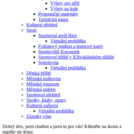
Výlety pro pěší
Výlety na kole
Propagační materiály
Turistická mapa
Kulturní přehled
Sport
Sportovní areál Bios
Virtuální prohlídka
Fotbalový stadion a tenisové kurty
Sportoviště Kocourek
Sportovní hřiště v Křivoklátském sídlišti
Sokolovna
Virtuální prohlídka
Dětská hřiště
Městská knihovna
Městské muzeum
Městská galerie
Sportovní přehled
Spolky, kluby, strany
Kulturní zařízení
Virtuální prohlídka
Zázraky vína
Dobrý den, jsem chatbot a jsem tu pro vás! Klikněte na ikonu a
napište mi dotaz.