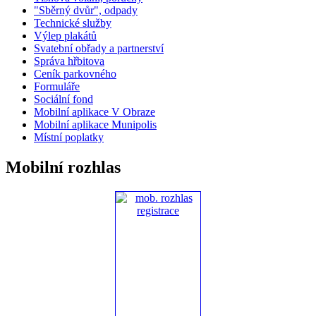
"Sběrný dvůr", odpady
Technické služby
Výlep plakátů
Svatební obřady a partnerství
Správa hřbitova
Ceník parkovného
Formuláře
Sociální fond
Mobilní aplikace V Obraze
Mobilní aplikace Munipolis
Místní poplatky
Mobilní rozhlas