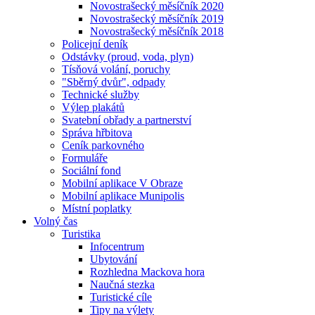
Novostrašecký měsíčník 2020
Novostrašecký měsíčník 2019
Novostrašecký měsíčník 2018
Policejní deník
Odstávky (proud, voda, plyn)
Tísňová volání, poruchy
"Sběrný dvůr", odpady
Technické služby
Výlep plakátů
Svatební obřady a partnerství
Správa hřbitova
Ceník parkovného
Formuláře
Sociální fond
Mobilní aplikace V Obraze
Mobilní aplikace Munipolis
Místní poplatky
Volný čas
Turistika
Infocentrum
Ubytování
Rozhledna Mackova hora
Naučná stezka
Turistické cíle
Tipy na výlety