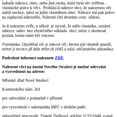
nabude nálezce, obec, nebo jiná osoba, které byla věc svěřena ,
vlastnické právo k věci. Prohlásí-li nálezce obci, že nalezenou věc
nabýt nechce, stává se jejím vlastníkem obec. Nálezce má pak právo
na zaplacení nálezného. Nálezné činí desetinu ceny nálezu.
Je-li nalezeno zvíře, u něhož je zjevné, že mělo vlastníka, oznámí
nálezce nález bez zbytečného odkladu obci, nelze z okolností
poznat, komu mám být vráceno.
Poznámka: Opuštěná věc je taková věc, kterou její vlastník opustil,
neboť ji nechce již dále držet (§ 1045 a násl. občanského zákoníku).
Podrobné informce naleznete
ZDE
Nalezené věci na území Nového Strašecí je možné odevzdat
a vyzvednout na adrese:
Městský úřad Nové Strašecí
Komenského nám. 201
pro odevzdání v podatelně v přízemí
pro vyzvednutí v sekretariátu MěÚ v druhém patře.
odpovědný pracovník: Zlatuše Dušková, telefon 313511640, e-mal: