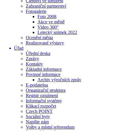
Členství ve sdružení
Zahraniční partnerství
Fotogalerie
Foto 2008
Akce ve městě
Video 360°
Letecký snímek 2022
Ocenění města
Realizované výstavy
Úřad
Úřední deska
Zprávy
Kontakty
Základní informace
Povinné informace
Archiv výročních zpráv
E-podatelna
Organizační struktura
Registr oznámení
Informační systémy
Klikací rozpočet
Czech POINT
Sociální byty
Napište nám
Volby a místní referendum