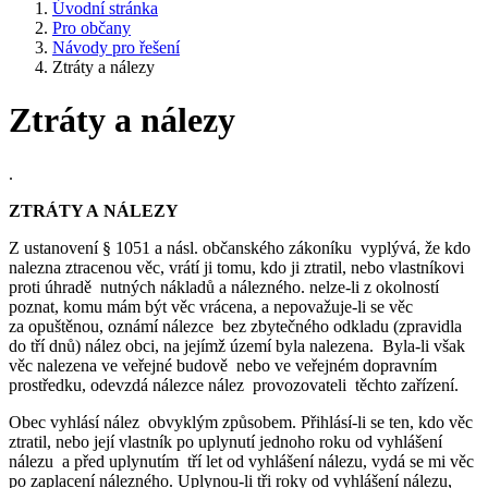
Úvodní stránka
Pro občany
Návody pro řešení
Ztráty a nálezy
Ztráty a nálezy
.
ZTRÁTY A NÁLEZY
Z ustanovení § 1051 a násl. občanského zákoníku vyplývá, že kdo
nalezna ztracenou věc, vrátí ji tomu, kdo ji ztratil, nebo vlastníkovi
proti úhradě nutných nákladů a nálezného. nelze-li z okolností
poznat, komu mám být věc vrácena, a nepovažuje-li se věc
za opuštěnou, oznámí nálezce bez zbytečného odkladu (zpravidla
do tří dnů) nález obci, na jejímž území byla nalezena. Byla-li však
věc nalezena ve veřejné budově nebo ve veřejném dopravním
prostředku, odevzdá nálezce nález provozovateli těchto zařízení.
Obec vyhlásí nález obvyklým způsobem. Přihlásí-li se ten, kdo věc
ztratil, nebo její vlastník po uplynutí jednoho roku od vyhlášení
nálezu a před uplynutím tří let od vyhlášení nálezu, vydá se mi věc
po zaplacení nálezného. Uplynou-li tři roky od vyhlášení nálezu,