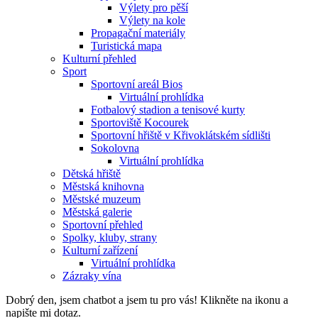
Výlety pro pěší
Výlety na kole
Propagační materiály
Turistická mapa
Kulturní přehled
Sport
Sportovní areál Bios
Virtuální prohlídka
Fotbalový stadion a tenisové kurty
Sportoviště Kocourek
Sportovní hřiště v Křivoklátském sídlišti
Sokolovna
Virtuální prohlídka
Dětská hřiště
Městská knihovna
Městské muzeum
Městská galerie
Sportovní přehled
Spolky, kluby, strany
Kulturní zařízení
Virtuální prohlídka
Zázraky vína
Dobrý den, jsem chatbot a jsem tu pro vás! Klikněte na ikonu a
napište mi dotaz.