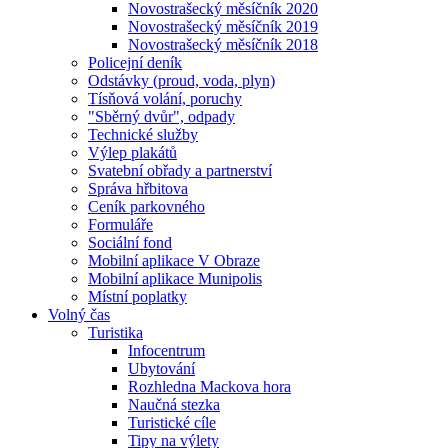
Novostrašecký měsíčník 2020
Novostrašecký měsíčník 2019
Novostrašecký měsíčník 2018
Policejní deník
Odstávky (proud, voda, plyn)
Tísňová volání, poruchy
"Sběrný dvůr", odpady
Technické služby
Výlep plakátů
Svatební obřady a partnerství
Správa hřbitova
Ceník parkovného
Formuláře
Sociální fond
Mobilní aplikace V Obraze
Mobilní aplikace Munipolis
Místní poplatky
Volný čas
Turistika
Infocentrum
Ubytování
Rozhledna Mackova hora
Naučná stezka
Turistické cíle
Tipy na výlety