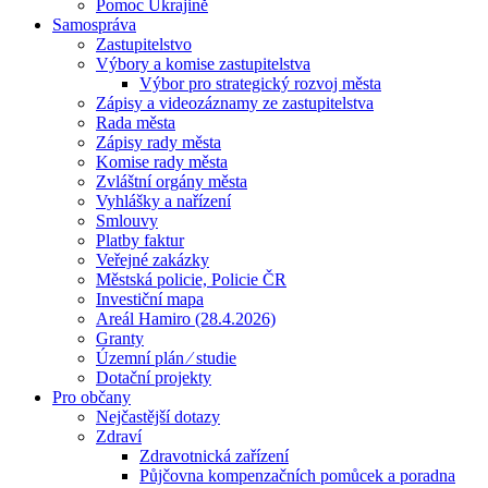
Pomoc Ukrajině
Samospráva
Zastupitelstvo
Výbory a komise zastupitelstva
Výbor pro strategický rozvoj města
Zápisy a videozáznamy ze zastupitelstva
Rada města
Zápisy rady města
Komise rady města
Zvláštní orgány města
Vyhlášky a nařízení
Smlouvy
Platby faktur
Veřejné zakázky
Městská policie, Policie ČR
Investiční mapa
Areál Hamiro (28.4.2026)
Granty
Územní plán ⁄ studie
Dotační projekty
Pro občany
Nejčastější dotazy
Zdraví
Zdravotnická zařízení
Půjčovna kompenzačních pomůcek a poradna