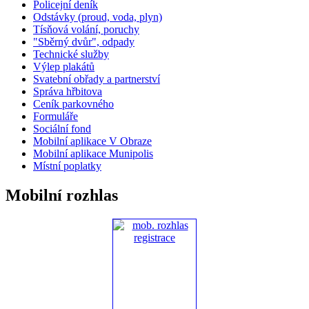
Policejní deník
Odstávky (proud, voda, plyn)
Tísňová volání, poruchy
"Sběrný dvůr", odpady
Technické služby
Výlep plakátů
Svatební obřady a partnerství
Správa hřbitova
Ceník parkovného
Formuláře
Sociální fond
Mobilní aplikace V Obraze
Mobilní aplikace Munipolis
Místní poplatky
Mobilní rozhlas