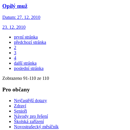
Opilý muž
Datum:
27. 12. 2010
23. 12. 2010
první stránka
předchozí stránka
2
3
4
další stránka
poslední stránka
Zobrazeno
91
-
110
ze 110
Pro občany
Nejčastější dotazy
Zdraví
Senioři
Návody pro řešení
Školská zařízení
Novostrašecký měsíčník