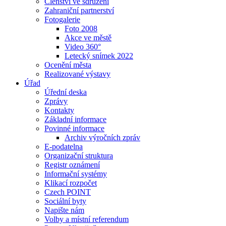
Členství ve sdružení
Zahraniční partnerství
Fotogalerie
Foto 2008
Akce ve městě
Video 360°
Letecký snímek 2022
Ocenění města
Realizované výstavy
Úřad
Úřední deska
Zprávy
Kontakty
Základní informace
Povinné informace
Archiv výročních zpráv
E-podatelna
Organizační struktura
Registr oznámení
Informační systémy
Klikací rozpočet
Czech POINT
Sociální byty
Napište nám
Volby a místní referendum