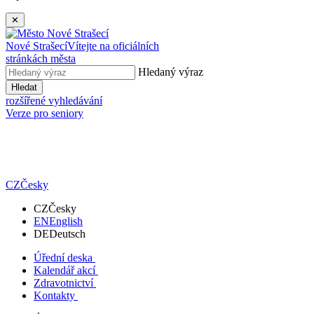
✕
Nové Strašecí
Vítejte na oficiálních
stránkách města
Hledaný výraz
Hledat
rozšířené vyhledávání
Verze pro seniory
CZ
Česky
CZ
Česky
EN
English
DE
Deutsch
Úřední deska
Kalendář akcí
Zdravotnictví
Kontakty