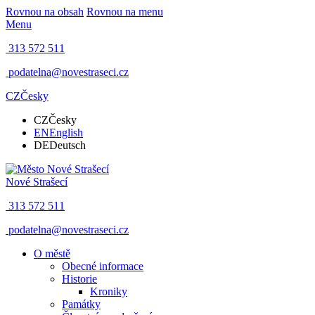
Rovnou na obsah
Rovnou na menu
Menu
313 572 511
podatelna@novestraseci.cz
CZ
Česky
CZ
Česky
EN
English
DE
Deutsch
Nové Strašecí
313 572 511
podatelna@novestraseci.cz
O městě
Obecné informace
Historie
Kroniky
Památky