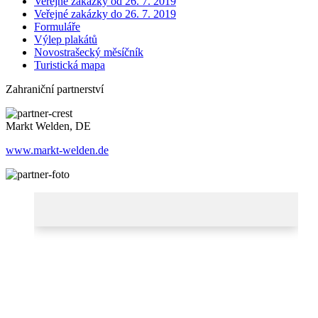
Veřejné zakázky od 26. 7. 2019
Veřejné zakázky do 26. 7. 2019
Formuláře
Výlep plakátů
Novostrašecký měsíčník
Turistická mapa
Zahraniční partnerství
Markt Welden, DE
www.markt-welden.de