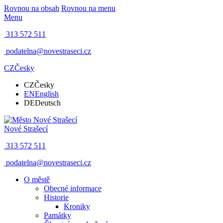
Rovnou na obsah
Rovnou na menu
Menu
313 572 511
podatelna@novestraseci.cz
CZ
Česky
CZ
Česky
EN
English
DE
Deutsch
Nové Strašecí
313 572 511
podatelna@novestraseci.cz
O městě
Obecné informace
Historie
Kroniky
Památky