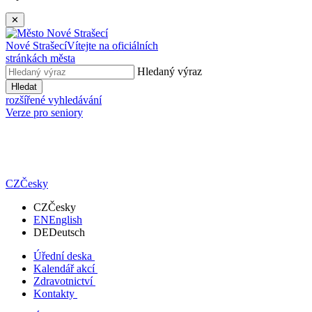
✕
Nové Strašecí
Vítejte na oficiálních
stránkách města
Hledaný výraz
Hledat
rozšířené vyhledávání
Verze pro seniory
CZ
Česky
CZ
Česky
EN
English
DE
Deutsch
Úřední deska
Kalendář akcí
Zdravotnictví
Kontakty