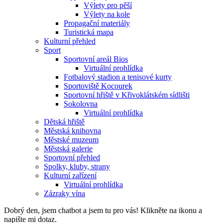
Výlety pro pěší
Výlety na kole
Propagační materiály
Turistická mapa
Kulturní přehled
Sport
Sportovní areál Bios
Virtuální prohlídka
Fotbalový stadion a tenisové kurty
Sportoviště Kocourek
Sportovní hřiště v Křivoklátském sídlišti
Sokolovna
Virtuální prohlídka
Dětská hřiště
Městská knihovna
Městské muzeum
Městská galerie
Sportovní přehled
Spolky, kluby, strany
Kulturní zařízení
Virtuální prohlídka
Zázraky vína
Dobrý den, jsem chatbot a jsem tu pro vás! Klikněte na ikonu a
napište mi dotaz.