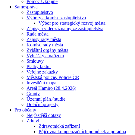
Pomoc Ukrajině
Samospráva
Zastupitelstvo
Výbory a komise zastupitelstva
Výbor pro strategický rozvoj města
Zápisy a videozáznamy ze zastupitelstva
Rada města
Zápisy rady města
Komise rady města
Zvláštní orgány města
Vyhlášky a nařízení
Smlouvy
Platby faktur
Veřejné zakázky
Městská policie, Policie ČR
Investiční mapa
Areál Hamiro (28.4.2026)
Granty
Územní plán ⁄ studie
Dotační projekty
Pro občany
Nejčastější dotazy
Zdraví
Zdravotnická zařízení
Půjčovna kompenzačních pomůcek a poradna