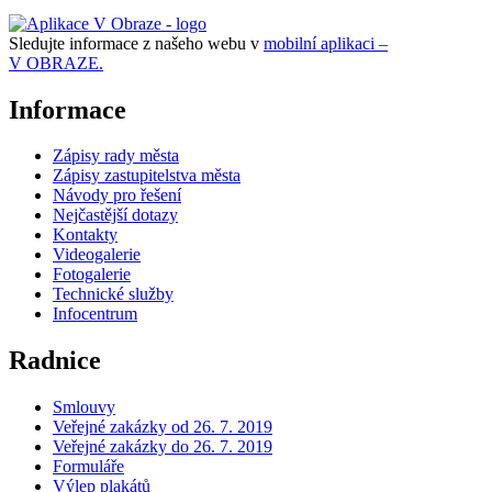
Sledujte informace z našeho webu v
mobilní aplikaci –
V OBRAZE.
Informace
Zápisy rady města
Zápisy zastupitelstva města
Návody pro řešení
Nejčastější dotazy
Kontakty
Videogalerie
Fotogalerie
Technické služby
Infocentrum
Radnice
Smlouvy
Veřejné zakázky od 26. 7. 2019
Veřejné zakázky do 26. 7. 2019
Formuláře
Výlep plakátů