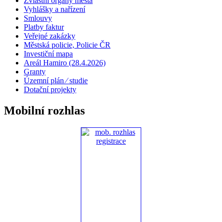
Zvláštní orgány města
Vyhlášky a nařízení
Smlouvy
Platby faktur
Veřejné zakázky
Městská policie, Policie ČR
Investiční mapa
Areál Hamiro (28.4.2026)
Granty
Územní plán ⁄ studie
Dotační projekty
Mobilní rozhlas