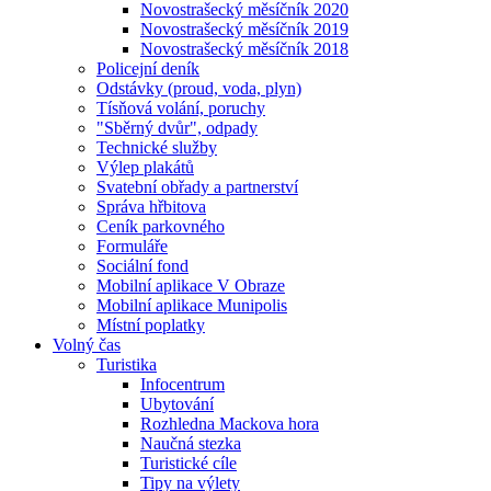
Novostrašecký měsíčník 2020
Novostrašecký měsíčník 2019
Novostrašecký měsíčník 2018
Policejní deník
Odstávky (proud, voda, plyn)
Tísňová volání, poruchy
"Sběrný dvůr", odpady
Technické služby
Výlep plakátů
Svatební obřady a partnerství
Správa hřbitova
Ceník parkovného
Formuláře
Sociální fond
Mobilní aplikace V Obraze
Mobilní aplikace Munipolis
Místní poplatky
Volný čas
Turistika
Infocentrum
Ubytování
Rozhledna Mackova hora
Naučná stezka
Turistické cíle
Tipy na výlety