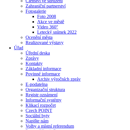
Členství ve sdružení
Zahraniční partnerství
Fotogalerie
Foto 2008
Akce ve městě
Video 360°
Letecký snímek 2022
Ocenění města
Realizované výstavy
Úřad
Úřední deska
Zprávy
Kontakty
Základní informace
Povinné informace
Archiv výročních zpráv
E-podatelna
Organizační struktura
Registr oznámení
Informační systémy
Klikací rozpočet
Czech POINT
Sociální byty
Napište nám
Volby a místní referendum