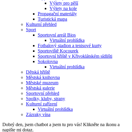
Výlety pro pěší
Výlety na kole
Propagační materiály
Turistická mapa
Kulturní přehled
Sport
Sportovní areál Bios
Virtuální prohlídka
Fotbalový stadion a tenisové kurty
Sportoviště Kocourek
Sportovní hřiště v Křivoklátském sídlišti
Sokolovna
Virtuální prohlídka
Dětská hřiště
Městská knihovna
Městské muzeum
Městská galerie
Sportovní přehled
Spolky, kluby, strany
Kulturní zařízení
Virtuální prohlídka
Zázraky vína
Dobrý den, jsem chatbot a jsem tu pro vás! Klikněte na ikonu a
napište mi dotaz.