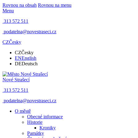
Rovnou na obsah
Rovnou na menu
Menu
313 572 511
podatelna@novestraseci.cz
CZ
Česky
CZ
Česky
EN
English
DE
Deutsch
Nové Strašecí
313 572 511
podatelna@novestraseci.cz
O městě
Obecné informace
Historie
Kroniky
Památky