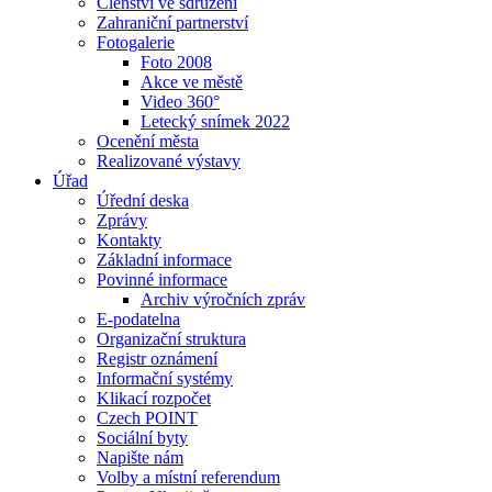
Členství ve sdružení
Zahraniční partnerství
Fotogalerie
Foto 2008
Akce ve městě
Video 360°
Letecký snímek 2022
Ocenění města
Realizované výstavy
Úřad
Úřední deska
Zprávy
Kontakty
Základní informace
Povinné informace
Archiv výročních zpráv
E-podatelna
Organizační struktura
Registr oznámení
Informační systémy
Klikací rozpočet
Czech POINT
Sociální byty
Napište nám
Volby a místní referendum