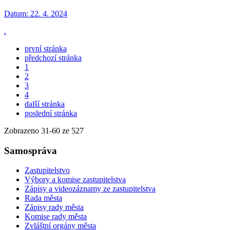
Datum:
22. 4. 2024
.
první stránka
předchozí stránka
1
2
3
4
další stránka
poslední stránka
Zobrazeno
31
-
60
ze 527
Samospráva
Zastupitelstvo
Výbory a komise zastupitelstva
Zápisy a videozáznamy ze zastupitelstva
Rada města
Zápisy rady města
Komise rady města
Zvláštní orgány města