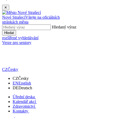
✕
Nové Strašecí
Vítejte na oficiálních
stránkách města
Hledaný výraz
Hledat
rozšířené vyhledávání
Verze pro seniory
CZ
Česky
CZ
Česky
EN
English
DE
Deutsch
Úřední deska
Kalendář akcí
Zdravotnictví
Kontakty