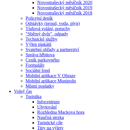
Novostrašecký měsíčník 2020
Novostrašecký měsíčník 2019
Novostrašecký měsíčník 2018
Policejní deník
Odstávky (proud, voda, plyn)
Tísňová volání, poruchy
"Sběrný dvůr", odpady
Technické služby
Výlep plakátů
Svatební obřady a partnerství
Správa hřbitova
Ceník parkovného
Formuláře
Sociální fond
Mobilní aplikace V Obraze
Mobilní aplikace Munipolis
Místní poplatky
Volný čas
Turistika
Infocentrum
Ubytování
Rozhledna Mackova hora
Naučná stezka
Turistické cíle
Tipy na výlety