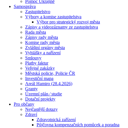
Pomoc Ukrajině
Samospráva
Zastupitelstvo
Výbory a komise zastupitelstva
Výbor pro strategický rozvoj města
Zápisy a videozáznamy ze zastupitelstva
Rada města
Zápisy rady města
Komise rady města
Zvláštní orgány města
Vyhlášky a nařízení
Smlouvy
Platby faktur
Veřejné zakázky
Městská policie, Policie ČR
Investiční mapa
Areál Hamiro (28.4.2026)
Granty
Územní plán ⁄ studie
Dotační projekty
Pro občany
Nejčastější dotazy
Zdraví
Zdravotnická zařízení
Půjčovna kompenzačních pomůcek a poradna