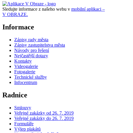
Sledujte informace z našeho webu v
mobilní aplikaci –
V OBRAZE.
Informace
Zápisy rady města
Zápisy zastupitelstva města
Návody pro řešení
Nejčastější dotazy
Kontakty
Videogalerie
Fotogalerie
Technické služby
Infocentrum
Radnice
Smlouvy
Veřejné zakázky od 26. 7. 2019
Veřejné zakázky do 26. 7. 2019
Formuláře
Výlep plakátů