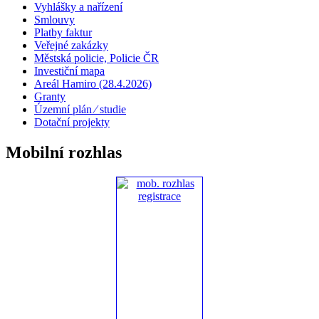
Vyhlášky a nařízení
Smlouvy
Platby faktur
Veřejné zakázky
Městská policie, Policie ČR
Investiční mapa
Areál Hamiro (28.4.2026)
Granty
Územní plán ⁄ studie
Dotační projekty
Mobilní rozhlas