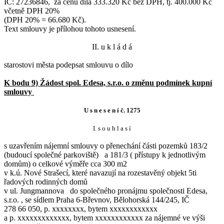
IČ: 27236846, za cenu díla 333.320 Kč bez DPH, tj. 400.000 Kč
včetně DPH 20%
(DPH 20% = 66.680 Kč).
Text smlouvy je přílohou tohoto usnesení.
II. u k l á d á
starostovi města podepsat smlouvu o dílo
K bodu 9) Žádost spol. Edesa, s.r.o. o změnu podmínek kupní
smlouvy
U s n e s e n í č. 1275
I. s o u h l a s í
s uzavřením nájemní smlouvy o přenechání části pozemků 183/2
(budoucí společné parkoviště) a 181/3 ( přístupy k jednotlivým
domům) o celkové výměře cca 300 m2
v k.ú. Nové Strašecí, které navazují na rozestavěný objekt 5ti
řadových rodinných domů
v ul. Jungmannova do společného pronájmu společnosti Edesa,
s.r.o. , se sídlem Praha 6-Břevnov, Bělohorská 144/245, IČ
278 66 050, p. xxxxxxxx, bytem xxxxxxxxxxxx
a p. xxxxxxxxxxxxx, bytem xxxxxxxxxxxx za nájemné ve výši