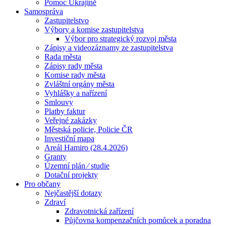
Pomoc Ukrajině
Samospráva
Zastupitelstvo
Výbory a komise zastupitelstva
Výbor pro strategický rozvoj města
Zápisy a videozáznamy ze zastupitelstva
Rada města
Zápisy rady města
Komise rady města
Zvláštní orgány města
Vyhlášky a nařízení
Smlouvy
Platby faktur
Veřejné zakázky
Městská policie, Policie ČR
Investiční mapa
Areál Hamiro (28.4.2026)
Granty
Územní plán ⁄ studie
Dotační projekty
Pro občany
Nejčastější dotazy
Zdraví
Zdravotnická zařízení
Půjčovna kompenzačních pomůcek a poradna