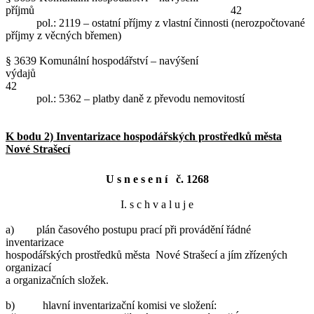
příjmů 42
pol.: 2119 – ostatní příjmy z vlastní činnosti (nerozpočtované
příjmy z věcných břemen)
§ 3639 Komunální hospodářství – navýšení
výdajů
42
pol.: 5362 – platby daně z převodu nemovitostí
K bodu 2) Inventarizace hospodářských prostředků města
Nové Strašecí
U s n e s e n í č. 1268
I. s c h v a l u j e
a) plán časového postupu prací při provádění řádné
inventarizace
hospodářských prostředků města Nové Strašecí a jím zřízených
organizací
a organizačních složek.
b) hlavní inventarizační komisi ve složení: