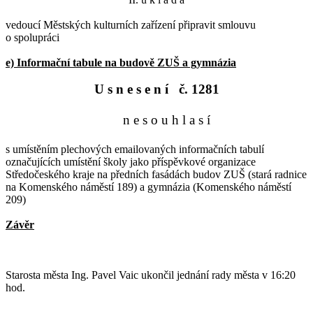
vedoucí Městských kulturních zařízení připravit smlouvu
o spolupráci
e) Informační tabule na budově ZUŠ a gymnázia
U s n e s e n í č. 1281
n e s o u h l a s í
s umístěním plechových emailovaných informačních tabulí
označujících umístění školy jako příspěvkové organizace
Středočeského kraje na předních fasádách budov ZUŠ (stará radnice
na Komenského náměstí 189) a gymnázia (Komenského náměstí
209)
Závěr
Starosta města Ing. Pavel Vaic ukončil jednání rady města v 16:20
hod.