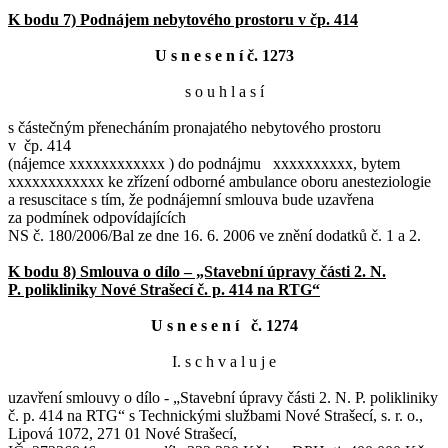
K bodu 7) Podnájem nebytového prostoru v čp. 414
U s n e s e n í č. 1273
s o u h l a s í
s částečným přenecháním pronajatého nebytového prostoru
v čp. 414
(nájemce xxxxxxxxxxxx ) do podnájmu xxxxxxxxxx, bytem
xxxxxxxxxxxx ke zřízení odborné ambulance oboru anesteziologie
a resuscitace s tím, že podnájemní smlouva bude uzavřena
za podmínek odpovídajících
NS č. 180/2006/Bal ze dne 16. 6. 2006 ve znění dodatků č. 1 a 2.
K bodu 8) Smlouva o dílo – „Stavební úpravy části 2. N.
P. polikliniky Nové Strašecí č. p. 414 na RTG“
U s n e s e n í č. 1274
I. s c h v a l u j e
uzavření smlouvy o dílo - „Stavební úpravy části 2. N. P. polikliniky
č. p. 414 na RTG“ s Technickými službami Nové Strašecí, s. r. o.,
Lipová 1072, 271 01 Nové Strašecí,