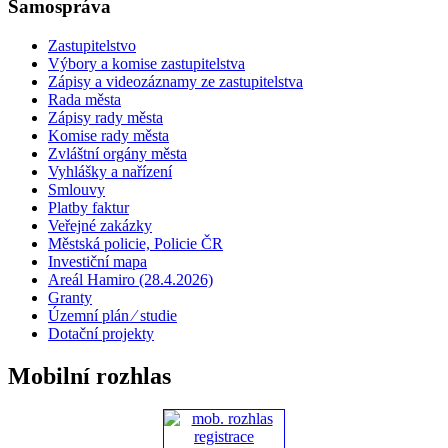
Samospráva
Zastupitelstvo
Výbory a komise zastupitelstva
Zápisy a videozáznamy ze zastupitelstva
Rada města
Zápisy rady města
Komise rady města
Zvláštní orgány města
Vyhlášky a nařízení
Smlouvy
Platby faktur
Veřejné zakázky
Městská policie, Policie ČR
Investiční mapa
Areál Hamiro (28.4.2026)
Granty
Územní plán ⁄ studie
Dotační projekty
Mobilní rozhlas