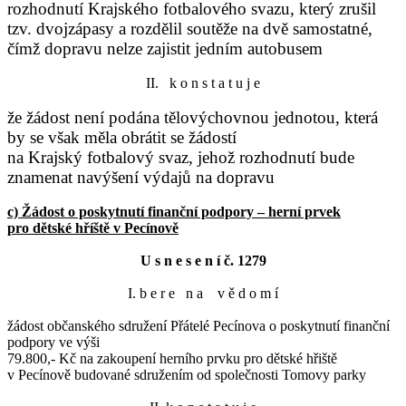
rozhodnutí Krajského fotbalového svazu, který zrušil
tzv. dvojzápasy a rozdělil soutěže na dvě samostatné,
čímž dopravu nelze zajistit jedním autobusem
II. k o n s t a t u j e
že žádost není podána tělovýchovnou jednotou, která
by se však měla obrátit se žádostí
na Krajský fotbalový svaz, jehož rozhodnutí bude
znamenat navýšení výdajů na dopravu
c) Žádost o poskytnutí finanční podpory – herní prvek
pro dětské hříště v Pecínově
U s n e s e n í č. 1279
I. b e r e n a v ě d o m í
žádost občanského sdružení Přátelé Pecínova o poskytnutí finanční
podpory ve výši
79.800,- Kč na zakoupení herního prvku pro dětské hřiště
v Pecínově budované sdružením od společnosti Tomovy parky