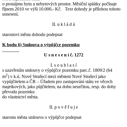
o pronájmu bytu a nebytových prostor. Měsíční splátky počínaje
říjnem 2010 ve výši 10.000,- Kč. Text dohody je přílohou tohoto
usnesení.
II. u k l á d á
starostovi města dohodu podepsat
K bodu 6) Smlouva o výpůjčce pozemku
U s n e s e n í č. 1272
I. s o u h l a s í
s uzavřením smlouvy o výpůjčce pozemku parc.č. 1809/2 (64
2
m
) v k.ú. Nové Strašecí mezi městem Nové Strašecí jako
vypůjčitelem a ČR – Úřadem pro zastupování státu ve věcech
majetkových, jako půjčitelem, na dobu neurčitou, resp. do doby
převodu pozemku
do vlastnictví města.
II. p o v ě ř u j e
starostu města smlouvu o výpůjčce podepsat