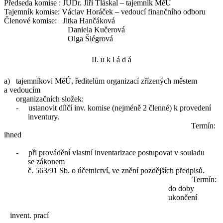
Předseda komise : JUDr. Jiří Tláskal – tajemník MěÚ
Tajemník komise: Václav Horáček – vedoucí finančního odboru
Členové komise: Jitka Hančáková
Daniela Kučerová
Olga Šlégrová
II. u k l á d á
a) tajemníkovi MěÚ, ředitelům organizací zřízených městem
a vedoucím
organizačních složek:
-
ustanovit dílčí inv. komise (nejméně 2 členné) k provedení
inventury.
Termín:
ihned
-
při provádění vlastní inventarizace postupovat v souladu
se zákonem
č. 563/91 Sb. o účetnictví, ve znění pozdějších předpisů.
Termín:
do doby
ukončení
invent. prací