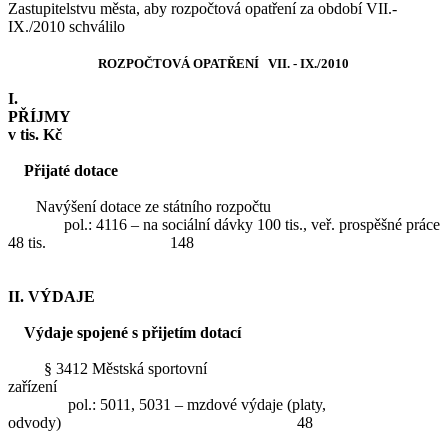
Zastupitelstvu města, aby rozpočtová opatření za období VII.-
IX./2010 schválilo
ROZPOČTOVÁ OPATŘENÍ VII. - IX./2010
I.
PŘÍJM
v tis. Kč
Přijaté dotace
Navýšení dotace ze státního rozpočtu
pol.: 4116 – na sociální dávky 100 tis., veř. prospěšné práce
48 tis. 148
II. VÝDAJE
Výdaje spojené s přijetím dotací
§ 3412 Městská sportovní
zařízení
pol.: 5011, 5031 – mzdové výdaje (platy,
odvody) 48