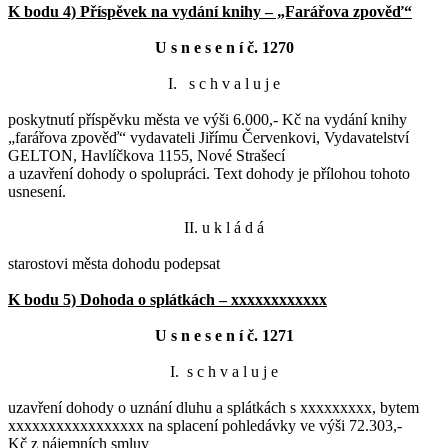
K bodu 4) Příspěvek na vydání knihy – „Farářova zpověď“
U s n e s e n í č. 1270
I. s c h v a l u j e
poskytnutí příspěvku města ve výši 6.000,- Kč na vydání knihy
„farářova zpověď“ vydavateli Jiřímu Červenkovi, Vydavatelství
GELTON, Havlíčkova 1155, Nové Strašecí
a uzavření dohody o spolupráci. Text dohody je přílohou tohoto
usnesení.
II. u k l á d á
starostovi města dohodu podepsat
K bodu 5) Dohoda o splátkách – xxxxxxxxxxxx
U s n e s e n í č. 1271
I. s c h v a l u j e
uzavření dohody o uznání dluhu a splátkách s xxxxxxxxx, bytem
xxxxxxxxxxxxxxxxx na splacení pohledávky ve výši 72.303,-
Kč z nájemních smluv