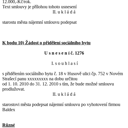
12.000,-Kč/rok.
Text smlouvy je přílohou tohoto usnesení
II. u k l á d á
starostu města nájemní smlouvu podepsat
K bodu 10) Žádost o přidělení sociálního bytu
U s n e s e n í č. 1276
I. s o u h l a s í
s přidělením sociálního bytu č. 18 v Husově ulici čp. 752 v Novém
Strašecí panu xxxxxxxxx na dobu určitou
od 1. 10. 2010 do 31. 12. 2010 s tím, že bude možné smlouvu
prodlužovat.
II. u k l á d á
starostovi města podepsat nájemní smlouvu po vyhotovení firmou
Baldex
Různé