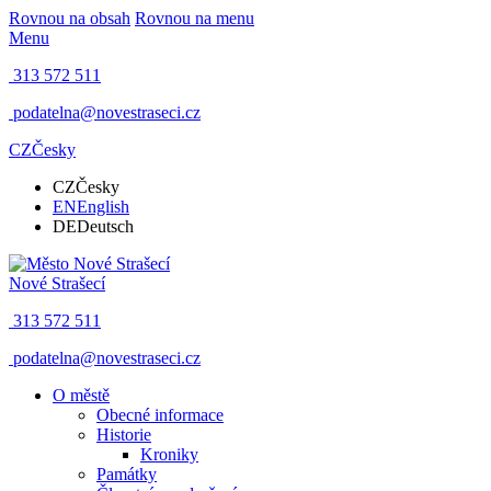
Rovnou na obsah
Rovnou na menu
Menu
313 572 511
podatelna@novestraseci.cz
CZ
Česky
CZ
Česky
EN
English
DE
Deutsch
Nové Strašecí
313 572 511
podatelna@novestraseci.cz
O městě
Obecné informace
Historie
Kroniky
Památky