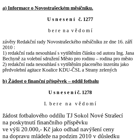
a) Informace o Novostrašeckém měsíčníku.
U s n e s e n í č. 1277
b e r e n a v ě d o m í
závěry Redakční rady Novostrašeckého měsíčníku ze dne 16. září
2010 :
1) redakční rada nesouhlasí s vytištěním článku od autora Ing. Jana
Bechyně za volební sdružení Město pro rodinu – rodina pro město
2) redakční rada nesouhlasí s vytištěním placeného inzerátu jako
předvolební agitace Koalice KDU-ČSL a Strany zelených
b) Žádost o finanční příspěvek – oddíl fotbalu
U s n e s e n í č. 1278
I. b e r e
n a v ě d o m í
žádost fotbalového oddílu TJ Sokol Nové Strašecí
na poskytnutí finančního příspěvku
ve výši 20.000,- Kč jako odhad navýšení ceny
na dopravu mládeže na podzim 2010 v důsledku