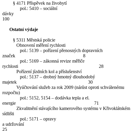
§ 4171 Příspěvek na živobytí
pol.: 5410 – sociální
dávky
100
Ostatní výdaje
§ 5311 Městská policie
Obnovení měření rychlosti
pol.: 5139 – pořízení přenosných dopravních
značek 8
pol.: 5169 – zákonná revize měřiče
rychlosti 28
Pořízení jízdních kol a příslušenství
pol.: 5137 – drobný hmotný dlouhodobý
majetek 30
Vyúčtování služeb za rok 2009 (nárůst oproti schválenému
rozpočtu)
pol.: 5152, 5154 – dodávka tepla a el.
energie 71
Zkvalitnění stávajícího kamerového systému v Křivoklátském
sídlišti
pol.: 5171 – opravy
a udržování
25