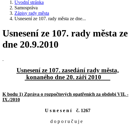
Úvodní stránka
Samospráva
Zápisy rady města
Usnesení ze 107. rady města ze dne...
Usnesení ze 107. rady města ze
dne 20.9.2010
.
Usnesení
ze 107. zasedání rady města,
konaného dne 20. září 2010
K bodu 1) Zpráva o rozpočtových opatřeních za období VII. -
IX./2010
U s n e s e n í č. 1267
d o p o r u č u j e