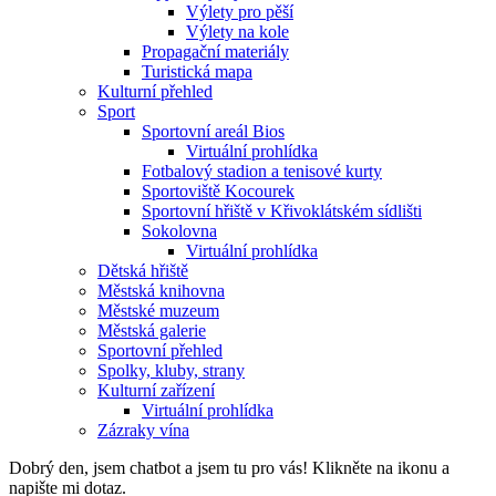
Výlety pro pěší
Výlety na kole
Propagační materiály
Turistická mapa
Kulturní přehled
Sport
Sportovní areál Bios
Virtuální prohlídka
Fotbalový stadion a tenisové kurty
Sportoviště Kocourek
Sportovní hřiště v Křivoklátském sídlišti
Sokolovna
Virtuální prohlídka
Dětská hřiště
Městská knihovna
Městské muzeum
Městská galerie
Sportovní přehled
Spolky, kluby, strany
Kulturní zařízení
Virtuální prohlídka
Zázraky vína
Dobrý den, jsem chatbot a jsem tu pro vás! Klikněte na ikonu a
napište mi dotaz.