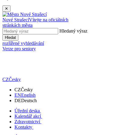
✕
Nové Strašecí
Vítejte na oficiálních
stránkách města
Hledaný výraz
Hledat
rozšířené vyhledávání
Verze pro seniory
CZ
Česky
CZ
Česky
EN
English
DE
Deutsch
Úřední deska
Kalendář akcí
Zdravotnictví
Kontakty