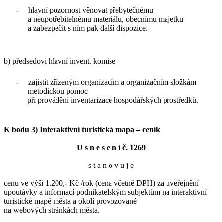
-
hlavní pozornost věnovat přebytečnému
a neupotřebitelnému materiálu, obecnímu majetku
a zabezpečit s ním pak další dispozice.
b) předsedovi hlavní invent. komise
-
zajistit zřízeným organizacím a organizačním složkám
metodickou pomoc
při provádění inventarizace hospodářských prostředků.
K bodu 3) Interaktivní turistická mapa – ceník
U s n e s e n í č. 1269
s t a n o v u j e
cenu ve výši 1.200,- Kč /rok (cena včetně DPH) za uveřejnění
upoutávky a informací podnikatelským subjektům na interaktivní
turistické mapě města a okolí provozované
na webových stránkách města.