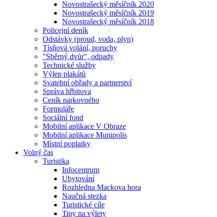
Novostrašecký měsíčník 2020
Novostrašecký měsíčník 2019
Novostrašecký měsíčník 2018
Policejní deník
Odstávky (proud, voda, plyn)
Tísňová volání, poruchy
"Sběrný dvůr", odpady
Technické služby
Výlep plakátů
Svatební obřady a partnerství
Správa hřbitova
Ceník parkovného
Formuláře
Sociální fond
Mobilní aplikace V Obraze
Mobilní aplikace Munipolis
Místní poplatky
Volný čas
Turistika
Infocentrum
Ubytování
Rozhledna Mackova hora
Naučná stezka
Turistické cíle
Tipy na výlety