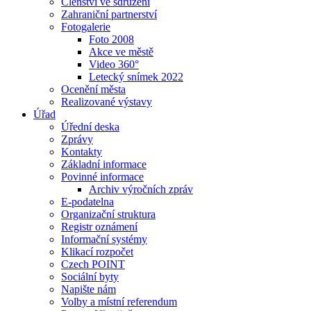
Členství ve sdružení
Zahraniční partnerství
Fotogalerie
Foto 2008
Akce ve městě
Video 360°
Letecký snímek 2022
Ocenění města
Realizované výstavy
Úřad
Úřední deska
Zprávy
Kontakty
Základní informace
Povinné informace
Archiv výročních zpráv
E-podatelna
Organizační struktura
Registr oznámení
Informační systémy
Klikací rozpočet
Czech POINT
Sociální byty
Napište nám
Volby a místní referendum