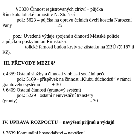
§ 3330 Činnost registrovaných církví – půjčka
Římskokatolické farnosti v N. Strašecí
pol.: 5623 – půjčka na opravu čelních dveří kostela Narození
Pany 25
poz.: Uvedené výdaje spojené s činností Městské policie
a půjčkou poskytnutou Římskoka-
tolické farnosti budou kryty ze zůstatku na ZBÚ (∑ 187 ti
Kč).
III. PŘEVODY MEZI §§
§ 4359 Ostatní služby a činnosti v oblasti sociální péče
pol.: 5169 - příspěvek na činnost „Klubu důchodců“ v rámci
grantového systému + 30
§ 6409 Ostatní činnosti (grantový systém)
pol.: 5229 - ostatní neinvestiční transfery
(granty) - 30
IV. ÚPRAVA ROZPOČTU – navýšení příjmů a výdajů
§ 3639 Komunální hospodářství – navýšení