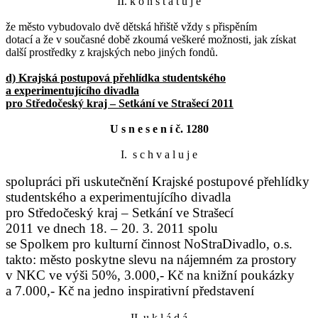
II. k o n s t a t u j e
že město vybudovalo dvě dětská hřiště vždy s přispěním
dotací a že v současné době zkoumá veškeré možnosti, jak získat
další prostředky z krajských nebo jiných fondů.
d) Krajská postupová přehlídka studentského
a experimentujícího divadla
pro Středočeský kraj – Setkání ve Strašecí 2011
U s n e s e n í č. 1280
I. s c h v a l u j e
spolupráci při uskutečnění Krajské postupové přehlídky
studentského a experimentujícího divadla
pro Středočeský kraj – Setkání ve Strašecí
2011 ve dnech 18. – 20. 3. 2011 spolu
se Spolkem pro kulturní činnost NoStraDivadlo, o.s.
takto: město poskytne slevu na nájemném za prostory
v NKC ve výši 50%, 3.000,- Kč na knižní poukázky
a 7.000,- Kč na jedno inspirativní představení
II. u k l á d á