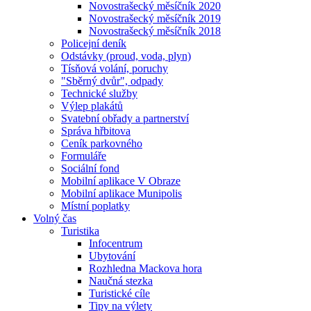
Novostrašecký měsíčník 2020
Novostrašecký měsíčník 2019
Novostrašecký měsíčník 2018
Policejní deník
Odstávky (proud, voda, plyn)
Tísňová volání, poruchy
"Sběrný dvůr", odpady
Technické služby
Výlep plakátů
Svatební obřady a partnerství
Správa hřbitova
Ceník parkovného
Formuláře
Sociální fond
Mobilní aplikace V Obraze
Mobilní aplikace Munipolis
Místní poplatky
Volný čas
Turistika
Infocentrum
Ubytování
Rozhledna Mackova hora
Naučná stezka
Turistické cíle
Tipy na výlety