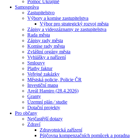
Pomoc Ukrajině
Samospráva
Zastupitelstvo
Výbory a komise zastupitelstva
Výbor pro strategický rozvoj města
Zápisy a videozáznamy ze zastupitelstva
Rada města
Zápisy rady města
Komise rady města
Zvláštní orgány města
Vyhlášky a nařízení
Smlouvy
Platby faktur
Veřejné zakázky
Městská policie, Policie ČR
Investiční mapa
Areál Hamiro (28.4.2026)
Granty
Územní plán ⁄ studie
Dotační projekty
Pro občany
Nejčastější dotazy
Zdraví
Zdravotnická zařízení
Půjčovna kompenzačních pomůcek a poradna