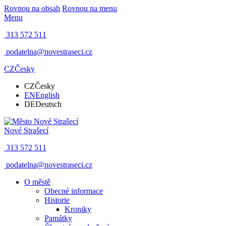
Rovnou na obsah
Rovnou na menu
Menu
313 572 511
podatelna@novestraseci.cz
CZ
Česky
CZ
Česky
EN
English
DE
Deutsch
Nové Strašecí
313 572 511
podatelna@novestraseci.cz
O městě
Obecné informace
Historie
Kroniky
Památky