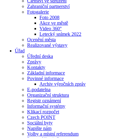
Členství ve sdružení
Zahraniční partnerství
Fotogalerie
Foto 2008
Akce ve městě
Video 360°
Letecký snímek 2022
Ocenění města
Realizované výstavy
Úřad
Úřední deska
Zprávy
Kontakty
Základní informace
Povinné informace
Archiv výročních zpráv
E-podatelna
Organizační struktura
Registr oznámení
Informační systémy
Klikací rozpočet
Czech POINT
Sociální byty
Napište nám
Volby a místní referendum