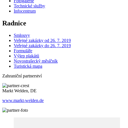
Fotogalerie
Technické služby
Infocentrum
Radnice
Smlouvy
Veřejné zakázky od 26. 7. 2019
Veřejné zakázky do 26. 7. 2019
Formuláře
Výlep plakátů
Novostrašecký měsíčník
Turistická mapa
Zahraniční partnerství
Markt Welden, DE
www.markt-welden.de