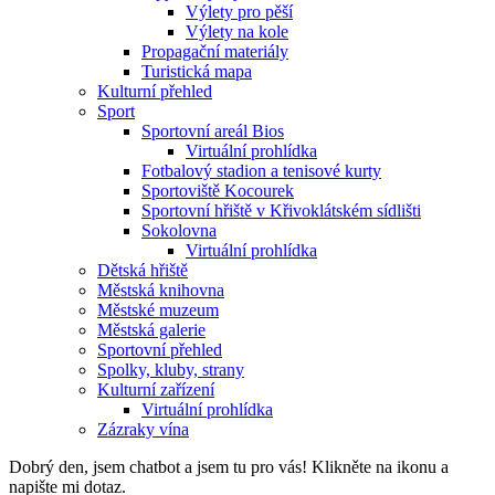
Výlety pro pěší
Výlety na kole
Propagační materiály
Turistická mapa
Kulturní přehled
Sport
Sportovní areál Bios
Virtuální prohlídka
Fotbalový stadion a tenisové kurty
Sportoviště Kocourek
Sportovní hřiště v Křivoklátském sídlišti
Sokolovna
Virtuální prohlídka
Dětská hřiště
Městská knihovna
Městské muzeum
Městská galerie
Sportovní přehled
Spolky, kluby, strany
Kulturní zařízení
Virtuální prohlídka
Zázraky vína
Dobrý den, jsem chatbot a jsem tu pro vás! Klikněte na ikonu a
napište mi dotaz.