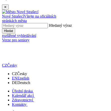
✕
Nové Strašecí
Vítejte na oficiálních
stránkách města
Hledaný výraz
Hledat
rozšířené vyhledávání
Verze pro seniory
CZ
Česky
CZ
Česky
EN
English
DE
Deutsch
Úřední deska
Kalendář akcí
Zdravotnictví
Kontakty