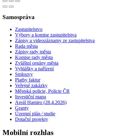
Samospráva
Zastupitelstvo
Výbory a komise zastupitelstva
Zápisy a videozáznamy ze zastupitelstva
Rada města
Zápisy rady města
Komise rady města
Zvláštní orgány města
Vyhlášky a nařízení
Smlouvy
Platby faktur
Veřejné zakázky
Městská policie, Policie ČR
Investiční mapa
Areál Hamiro (28.4.2026)
Granty
Územní plán ⁄ studie
Dotační projekty
Mobilní rozhlas