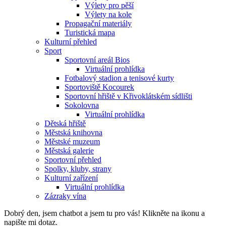
Výlety pro pěší
Výlety na kole
Propagační materiály
Turistická mapa
Kulturní přehled
Sport
Sportovní areál Bios
Virtuální prohlídka
Fotbalový stadion a tenisové kurty
Sportoviště Kocourek
Sportovní hřiště v Křivoklátském sídlišti
Sokolovna
Virtuální prohlídka
Dětská hřiště
Městská knihovna
Městské muzeum
Městská galerie
Sportovní přehled
Spolky, kluby, strany
Kulturní zařízení
Virtuální prohlídka
Zázraky vína
Dobrý den, jsem chatbot a jsem tu pro vás! Klikněte na ikonu a
napište mi dotaz.