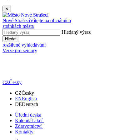
✕
Nové Strašecí
Vítejte na oficiálních
stránkách města
Hledaný výraz
Hledat
rozšířené vyhledávání
Verze pro seniory
CZ
Česky
CZ
Česky
EN
English
DE
Deutsch
Úřední deska
Kalendář akcí
Zdravotnictví
Kontakty