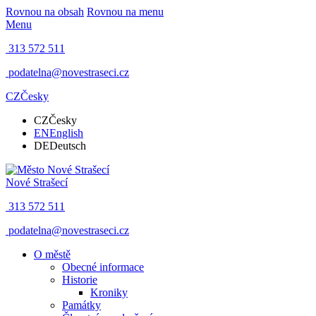
Rovnou na obsah
Rovnou na menu
Menu
313 572 511
podatelna@novestraseci.cz
CZ
Česky
CZ
Česky
EN
English
DE
Deutsch
Nové Strašecí
313 572 511
podatelna@novestraseci.cz
O městě
Obecné informace
Historie
Kroniky
Památky