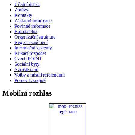
Úřední deska
Zprávy
Kontakty
Základní informace
Povinné informace
E-podatelna
Organizační struktura
Registr oznámení
Informační systémy
Klikací rozpočet
Czech POINT
Sociální byty
Napište nám
Volby a místní referendum
Pomoc Ukrajině
Mobilní rozhlas