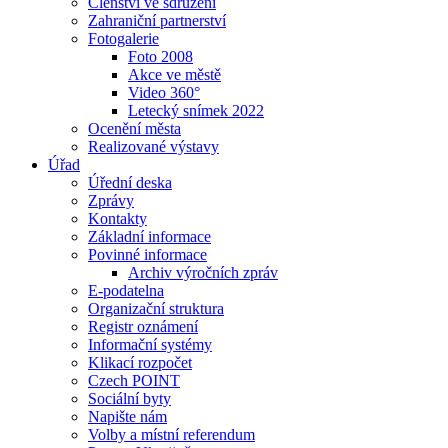
Členství ve sdružení
Zahraniční partnerství
Fotogalerie
Foto 2008
Akce ve městě
Video 360°
Letecký snímek 2022
Ocenění města
Realizované výstavy
Úřad
Úřední deska
Zprávy
Kontakty
Základní informace
Povinné informace
Archiv výročních zpráv
E-podatelna
Organizační struktura
Registr oznámení
Informační systémy
Klikací rozpočet
Czech POINT
Sociální byty
Napište nám
Volby a místní referendum