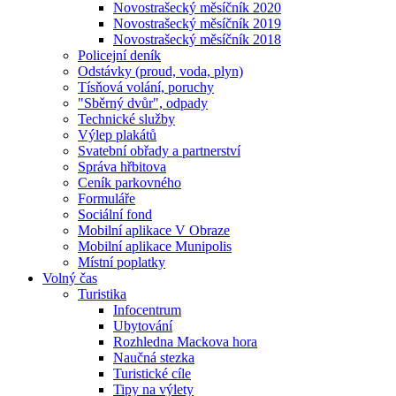
Novostrašecký měsíčník 2020
Novostrašecký měsíčník 2019
Novostrašecký měsíčník 2018
Policejní deník
Odstávky (proud, voda, plyn)
Tísňová volání, poruchy
"Sběrný dvůr", odpady
Technické služby
Výlep plakátů
Svatební obřady a partnerství
Správa hřbitova
Ceník parkovného
Formuláře
Sociální fond
Mobilní aplikace V Obraze
Mobilní aplikace Munipolis
Místní poplatky
Volný čas
Turistika
Infocentrum
Ubytování
Rozhledna Mackova hora
Naučná stezka
Turistické cíle
Tipy na výlety