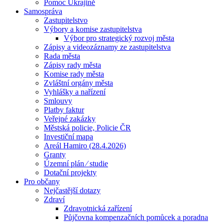
Pomoc Ukrajině
Samospráva
Zastupitelstvo
Výbory a komise zastupitelstva
Výbor pro strategický rozvoj města
Zápisy a videozáznamy ze zastupitelstva
Rada města
Zápisy rady města
Komise rady města
Zvláštní orgány města
Vyhlášky a nařízení
Smlouvy
Platby faktur
Veřejné zakázky
Městská policie, Policie ČR
Investiční mapa
Areál Hamiro (28.4.2026)
Granty
Územní plán ⁄ studie
Dotační projekty
Pro občany
Nejčastější dotazy
Zdraví
Zdravotnická zařízení
Půjčovna kompenzačních pomůcek a poradna