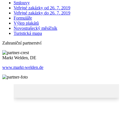
Smlouvy
Veřejné zakázky od 26. 7. 2019
Veřejné zakázky do 26. 7. 2019
Formuláře
Výlep plakátů
Novostrašecký měsíčník
Turistická mapa
Zahraniční partnerství
Markt Welden, DE
www.markt-welden.de