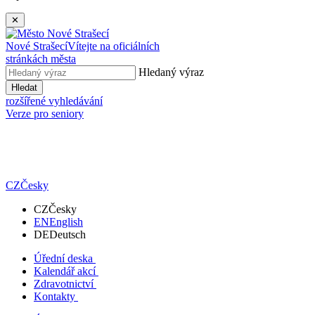
✕
Nové Strašecí
Vítejte na oficiálních
stránkách města
Hledaný výraz
Hledat
rozšířené vyhledávání
Verze pro seniory
CZ
Česky
CZ
Česky
EN
English
DE
Deutsch
Úřední deska
Kalendář akcí
Zdravotnictví
Kontakty