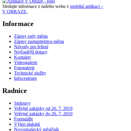
Sledujte informace z našeho webu v
mobilní aplikaci –
V OBRAZE.
Informace
Zápisy rady města
Zápisy zastupitelstva města
Návody pro řešení
Nejčastější dotazy
Kontakty
Videogalerie
Fotogalerie
Technické služby
Infocentrum
Radnice
Smlouvy
Veřejné zakázky od 26. 7. 2019
Veřejné zakázky do 26. 7. 2019
Formuláře
Výlep plakátů
Novostrašecký měsíčník