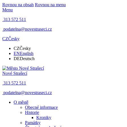
Rovnou na obsah
Rovnou na menu
Menu
313 572 511
podatelna@novestraseci.cz
CZ
Česky
CZ
Česky
EN
English
DE
Deutsch
Nové Strašecí
313 572 511
podatelna@novestraseci.cz
O městě
Obecné informace
Historie
Kroniky
Památky