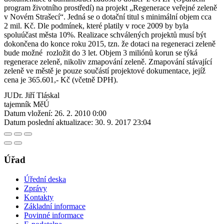
program životního prostředí) na projekt „Regenerace veřejné zeleně
v Novém Strašecí“. Jedná se o dotační titul s minimální objem cca
2 mil. Kč. Dle podmínek, které platily v roce 2009 by byla
spoluúčast města 10%. Realizace schválených projektů musí být
dokončena do konce roku 2015, tzn. že dotaci na regeneraci zeleně
bude možné rozložit do 3 let. Objem 3 miliónů korun se týká
regenerace zeleně, nikoliv zmapování zeleně. Zmapování stávající
zeleně ve městě je pouze součástí projektové dokumentace, jejíž
cena je 365.601,- Kč (včetně DPH).
JUDr. Jiří Tláskal
tajemník MěÚ
Datum vložení:
26. 2. 2010 0:00
Datum poslední aktualizace:
30. 9. 2017 23:04
Úřad
Úřední deska
Zprávy
Kontakty
Základní informace
Povinné informace