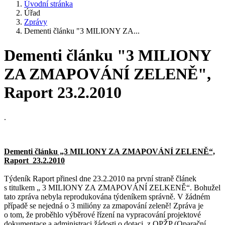
Úvodní stránka
Úřad
Zprávy
Dementi článku "3 MILIONY ZA...
Dementi článku "3 MILIONY
ZA ZMAPOVÁNÍ ZELENĚ",
Raport 23.2.2010
.
Dementi článku „3 MILIONY ZA ZMAPOVÁNÍ ZELENĚ“,
Raport 23.2.2010
Týdeník Raport přinesl dne 23.2.2010 na první straně článek
s titulkem „ 3 MILIONY ZA ZMAPOVÁNÍ ZELKENĚ“. Bohužel
tato zpráva nebyla reprodukována týdeníkem správně. V žádném
případě se nejedná o 3 milióny za zmapování zeleně! Zpráva je
o tom, že proběhlo výběrové řízení na vypracování projektové
dokumentace a administraci žádosti o dotaci z OPŽP (Oparační