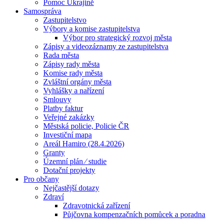
Pomoc Ukrajině
Samospráva
Zastupitelstvo
Výbory a komise zastupitelstva
Výbor pro strategický rozvoj města
Zápisy a videozáznamy ze zastupitelstva
Rada města
Zápisy rady města
Komise rady města
Zvláštní orgány města
Vyhlášky a nařízení
Smlouvy
Platby faktur
Veřejné zakázky
Městská policie, Policie ČR
Investiční mapa
Areál Hamiro (28.4.2026)
Granty
Územní plán ⁄ studie
Dotační projekty
Pro občany
Nejčastější dotazy
Zdraví
Zdravotnická zařízení
Půjčovna kompenzačních pomůcek a poradna