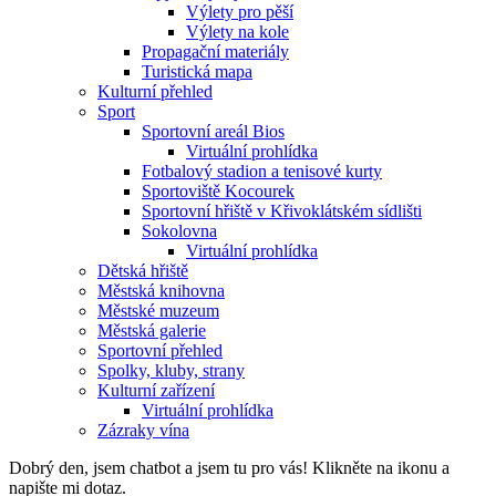
Výlety pro pěší
Výlety na kole
Propagační materiály
Turistická mapa
Kulturní přehled
Sport
Sportovní areál Bios
Virtuální prohlídka
Fotbalový stadion a tenisové kurty
Sportoviště Kocourek
Sportovní hřiště v Křivoklátském sídlišti
Sokolovna
Virtuální prohlídka
Dětská hřiště
Městská knihovna
Městské muzeum
Městská galerie
Sportovní přehled
Spolky, kluby, strany
Kulturní zařízení
Virtuální prohlídka
Zázraky vína
Dobrý den, jsem chatbot a jsem tu pro vás! Klikněte na ikonu a
napište mi dotaz.