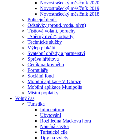
Novostrašecký měsíčník 2020
Novostrašecký měsíčník 2019
Novostrašecký měsíčník 2018
Policejní deník
Odstávky (proud, voda, plyn)
Tísňová volání, poruchy
"Sběrný dvůr", odpady
Technické služby
Výlep plakátů
Svatební obřady a partnerství
Správa hřbitova
Ceník parkovného
Formuláře
Sociální fond
Mobilní aplikace V Obraze
Mobilní aplikace Munipolis
Místní poplatky
Volný čas
Turistika
Infocentrum
Ubytování
Rozhledna Mackova hora
Naučná stezka
Turistické cíle
Tipy na výlety