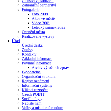
Členství ve sdružení
Zahraniční partnerství
Fotogalerie
Foto 2008
Akce ve městě
Video 360°
Letecký snímek 2022
Ocenění města
Realizované výstavy
Úřad
Úřední deska
Zprávy
Kontakty
Základní informace
Povinné informace
Archiv výročních zpráv
E-podatelna
Organizační struktura
Registr oznámení
Informační systémy
Klikací rozpočet
Czech POINT
Sociální byty
Napište nám
Volby a místní referendum