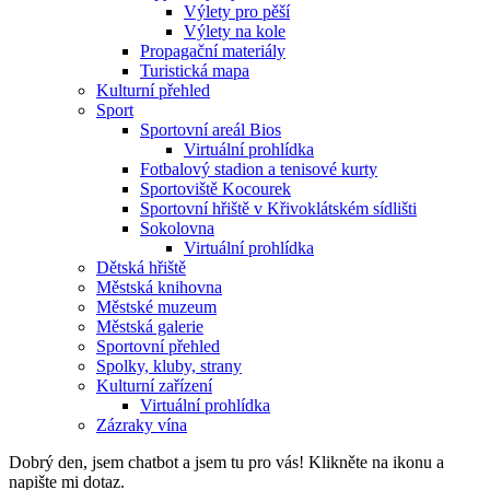
Výlety pro pěší
Výlety na kole
Propagační materiály
Turistická mapa
Kulturní přehled
Sport
Sportovní areál Bios
Virtuální prohlídka
Fotbalový stadion a tenisové kurty
Sportoviště Kocourek
Sportovní hřiště v Křivoklátském sídlišti
Sokolovna
Virtuální prohlídka
Dětská hřiště
Městská knihovna
Městské muzeum
Městská galerie
Sportovní přehled
Spolky, kluby, strany
Kulturní zařízení
Virtuální prohlídka
Zázraky vína
Dobrý den, jsem chatbot a jsem tu pro vás! Klikněte na ikonu a
napište mi dotaz.