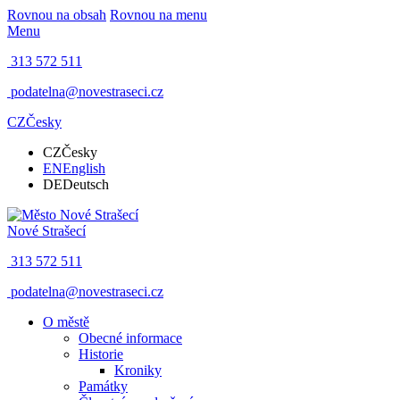
Rovnou na obsah
Rovnou na menu
Menu
313 572 511
podatelna@novestraseci.cz
CZ
Česky
CZ
Česky
EN
English
DE
Deutsch
Nové Strašecí
313 572 511
podatelna@novestraseci.cz
O městě
Obecné informace
Historie
Kroniky
Památky