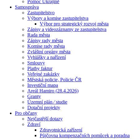
Pomoc Ukrajině
Samospráva
Zastupitelstvo
Výbory a komise zastupitelstva
Výbor pro strategický rozvoj města
Zápisy a videozáznamy ze zastupitelstva
Rada města
Zápisy rady města
Komise rady města
Zvláštní orgány města
Vyhlášky a nařízení
Smlouvy
Platby faktur
Veřejné zakázky
Městská policie, Policie ČR
Investiční mapa
Areál Hamiro (28.4.2026)
Granty
Územní plán ⁄ studie
Dotační projekty
Pro občany
Nejčastější dotazy
Zdraví
Zdravotnická zařízení
Půjčovna kompenzačních pomůcek a poradna