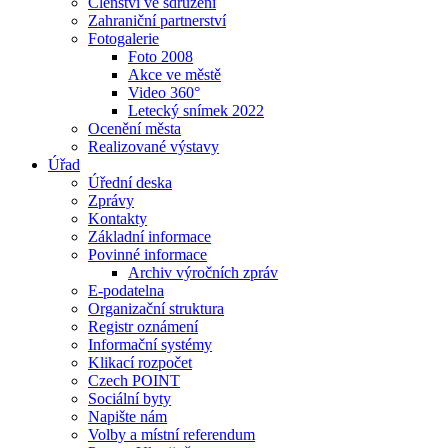
Členství ve sdružení
Zahraniční partnerství
Fotogalerie
Foto 2008
Akce ve městě
Video 360°
Letecký snímek 2022
Ocenění města
Realizované výstavy
Úřad
Úřední deska
Zprávy
Kontakty
Základní informace
Povinné informace
Archiv výročních zpráv
E-podatelna
Organizační struktura
Registr oznámení
Informační systémy
Klikací rozpočet
Czech POINT
Sociální byty
Napište nám
Volby a místní referendum