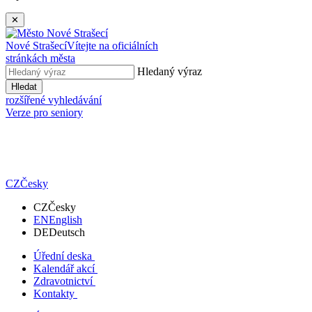
✕
Nové Strašecí
Vítejte na oficiálních
stránkách města
Hledaný výraz
Hledat
rozšířené vyhledávání
Verze pro seniory
CZ
Česky
CZ
Česky
EN
English
DE
Deutsch
Úřední deska
Kalendář akcí
Zdravotnictví
Kontakty