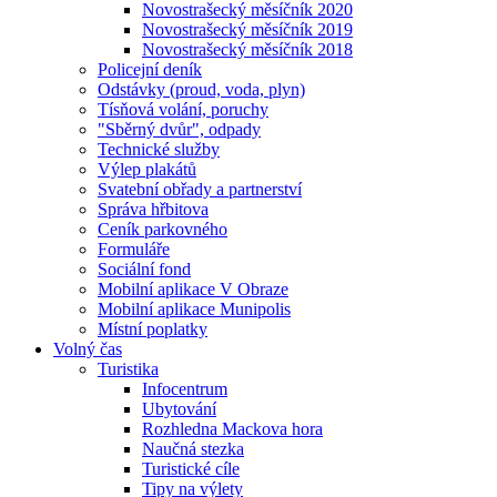
Novostrašecký měsíčník 2020
Novostrašecký měsíčník 2019
Novostrašecký měsíčník 2018
Policejní deník
Odstávky (proud, voda, plyn)
Tísňová volání, poruchy
"Sběrný dvůr", odpady
Technické služby
Výlep plakátů
Svatební obřady a partnerství
Správa hřbitova
Ceník parkovného
Formuláře
Sociální fond
Mobilní aplikace V Obraze
Mobilní aplikace Munipolis
Místní poplatky
Volný čas
Turistika
Infocentrum
Ubytování
Rozhledna Mackova hora
Naučná stezka
Turistické cíle
Tipy na výlety