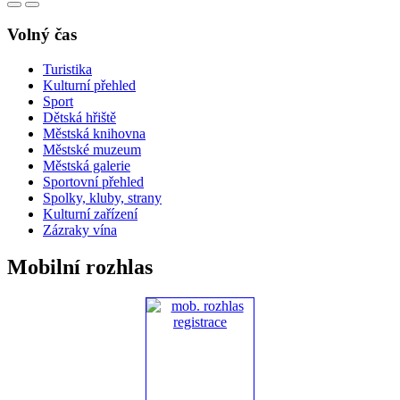
Volný čas
Turistika
Kulturní přehled
Sport
Dětská hřiště
Městská knihovna
Městské muzeum
Městská galerie
Sportovní přehled
Spolky, kluby, strany
Kulturní zařízení
Zázraky vína
Mobilní rozhlas