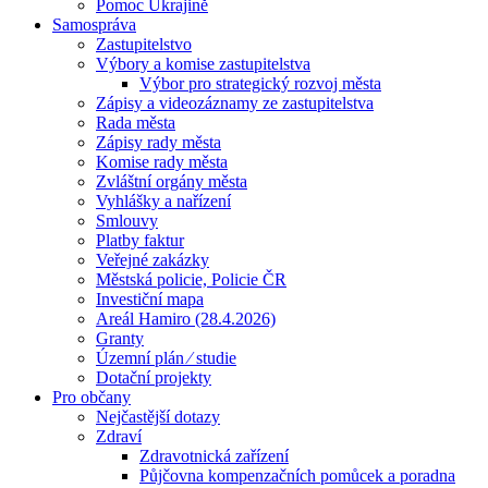
Pomoc Ukrajině
Samospráva
Zastupitelstvo
Výbory a komise zastupitelstva
Výbor pro strategický rozvoj města
Zápisy a videozáznamy ze zastupitelstva
Rada města
Zápisy rady města
Komise rady města
Zvláštní orgány města
Vyhlášky a nařízení
Smlouvy
Platby faktur
Veřejné zakázky
Městská policie, Policie ČR
Investiční mapa
Areál Hamiro (28.4.2026)
Granty
Územní plán ⁄ studie
Dotační projekty
Pro občany
Nejčastější dotazy
Zdraví
Zdravotnická zařízení
Půjčovna kompenzačních pomůcek a poradna