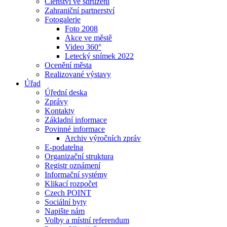
Členství ve sdružení
Zahraniční partnerství
Fotogalerie
Foto 2008
Akce ve městě
Video 360°
Letecký snímek 2022
Ocenění města
Realizované výstavy
Úřad
Úřední deska
Zprávy
Kontakty
Základní informace
Povinné informace
Archiv výročních zpráv
E-podatelna
Organizační struktura
Registr oznámení
Informační systémy
Klikací rozpočet
Czech POINT
Sociální byty
Napište nám
Volby a místní referendum