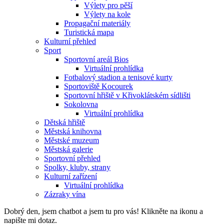
Výlety pro pěší
Výlety na kole
Propagační materiály
Turistická mapa
Kulturní přehled
Sport
Sportovní areál Bios
Virtuální prohlídka
Fotbalový stadion a tenisové kurty
Sportoviště Kocourek
Sportovní hřiště v Křivoklátském sídlišti
Sokolovna
Virtuální prohlídka
Dětská hřiště
Městská knihovna
Městské muzeum
Městská galerie
Sportovní přehled
Spolky, kluby, strany
Kulturní zařízení
Virtuální prohlídka
Zázraky vína
Dobrý den, jsem chatbot a jsem tu pro vás! Klikněte na ikonu a
napište mi dotaz.