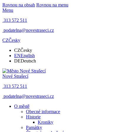
Rovnou na obsah
Rovnou na menu
Menu
313 572 511
podatelna@novestraseci.cz
CZ
Česky
CZ
Česky
EN
English
DE
Deutsch
Nové Strašecí
313 572 511
podatelna@novestraseci.cz
O městě
Obecné informace
Historie
Kroniky
Památky