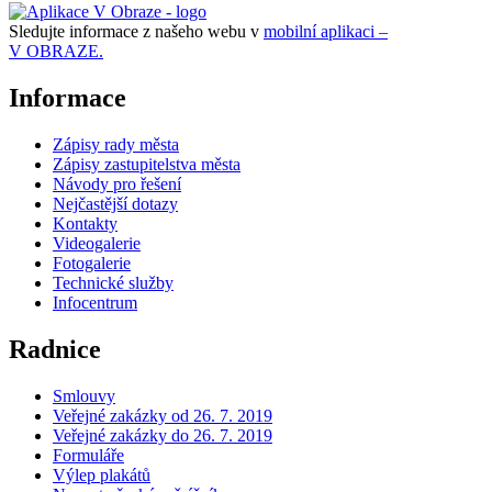
Sledujte informace z našeho webu v
mobilní aplikaci –
V OBRAZE.
Informace
Zápisy rady města
Zápisy zastupitelstva města
Návody pro řešení
Nejčastější dotazy
Kontakty
Videogalerie
Fotogalerie
Technické služby
Infocentrum
Radnice
Smlouvy
Veřejné zakázky od 26. 7. 2019
Veřejné zakázky do 26. 7. 2019
Formuláře
Výlep plakátů