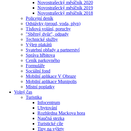
Novostrašecký měsíčník 2020
Novostrašecký měsíčník 2019
Novostrašecký měsíčník 2018
Policejní deník
Odstávky (proud, voda, plyn)
Tísňová volání, poruchy
"Sběrný dvůr", odpady
Technické služby
Výlep plakátů
Svatební obřady a partnerství
Správa hřbitova
Ceník parkovného
Formuláře
Sociální fond
Mobilní aplikace V Obraze
Mobilní aplikace Munipolis
Místní poplatky
Volný čas
Turistika
Infocentrum
Ubytování
Rozhledna Mackova hora
Naučná stezka
Turistické cíle
Tipy na výlety