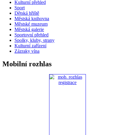
Kulturní přehled
Sport
Dětská hřiště
Městská knihovna
Městské muzeum
Městská galerie
Sportovní přehled
Spolky, kluby, strany
Kulturní zařízení
Zázraky vína
Mobilní rozhlas