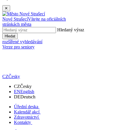
✕
Nové Strašecí
Vítejte na oficiálních
stránkách města
Hledaný výraz
Hledat
rozšířené vyhledávání
Verze pro seniory
CZ
Česky
CZ
Česky
EN
English
DE
Deutsch
Úřední deska
Kalendář akcí
Zdravotnictví
Kontakty