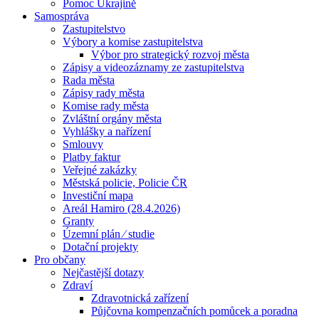
Pomoc Ukrajině
Samospráva
Zastupitelstvo
Výbory a komise zastupitelstva
Výbor pro strategický rozvoj města
Zápisy a videozáznamy ze zastupitelstva
Rada města
Zápisy rady města
Komise rady města
Zvláštní orgány města
Vyhlášky a nařízení
Smlouvy
Platby faktur
Veřejné zakázky
Městská policie, Policie ČR
Investiční mapa
Areál Hamiro (28.4.2026)
Granty
Územní plán ⁄ studie
Dotační projekty
Pro občany
Nejčastější dotazy
Zdraví
Zdravotnická zařízení
Půjčovna kompenzačních pomůcek a poradna