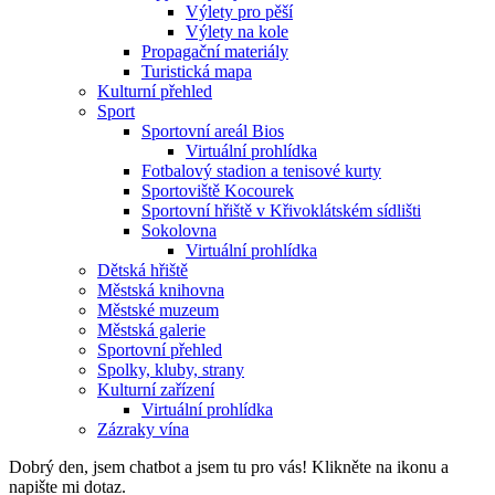
Výlety pro pěší
Výlety na kole
Propagační materiály
Turistická mapa
Kulturní přehled
Sport
Sportovní areál Bios
Virtuální prohlídka
Fotbalový stadion a tenisové kurty
Sportoviště Kocourek
Sportovní hřiště v Křivoklátském sídlišti
Sokolovna
Virtuální prohlídka
Dětská hřiště
Městská knihovna
Městské muzeum
Městská galerie
Sportovní přehled
Spolky, kluby, strany
Kulturní zařízení
Virtuální prohlídka
Zázraky vína
Dobrý den, jsem chatbot a jsem tu pro vás! Klikněte na ikonu a
napište mi dotaz.