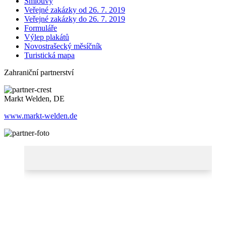
Smlouvy
Veřejné zakázky od 26. 7. 2019
Veřejné zakázky do 26. 7. 2019
Formuláře
Výlep plakátů
Novostrašecký měsíčník
Turistická mapa
Zahraniční partnerství
Markt Welden, DE
www.markt-welden.de