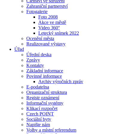
Členství ve sdružení
Zahraniční partnerství
Fotogalerie
Foto 2008
Akce ve městě
Video 360°
Letecký snímek 2022
Ocenění města
Realizované výstavy
Úřad
Úřední deska
Zprávy
Kontakty
Základní informace
Povinné informace
Archiv výročních zpráv
E-podatelna
Organizační struktura
Registr oznámení
Informační systémy
Klikací rozpočet
Czech POINT
Sociální byty
Napište nám
Volby a místní referendum