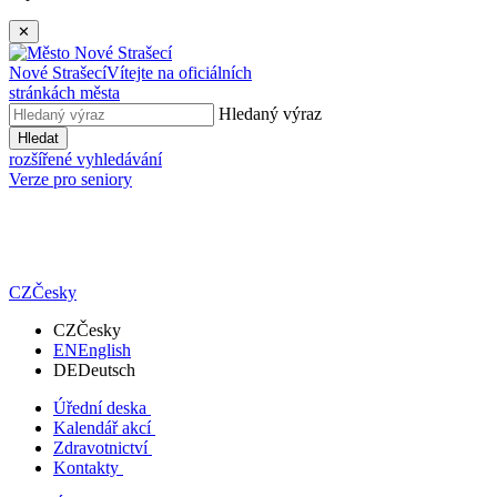
✕
Nové Strašecí
Vítejte na oficiálních
stránkách města
Hledaný výraz
Hledat
rozšířené vyhledávání
Verze pro seniory
CZ
Česky
CZ
Česky
EN
English
DE
Deutsch
Úřední deska
Kalendář akcí
Zdravotnictví
Kontakty