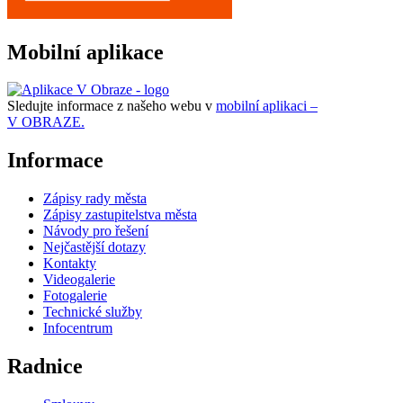
Mobilní aplikace
Sledujte informace z našeho webu v
mobilní aplikaci –
V OBRAZE.
Informace
Zápisy rady města
Zápisy zastupitelstva města
Návody pro řešení
Nejčastější dotazy
Kontakty
Videogalerie
Fotogalerie
Technické služby
Infocentrum
Radnice