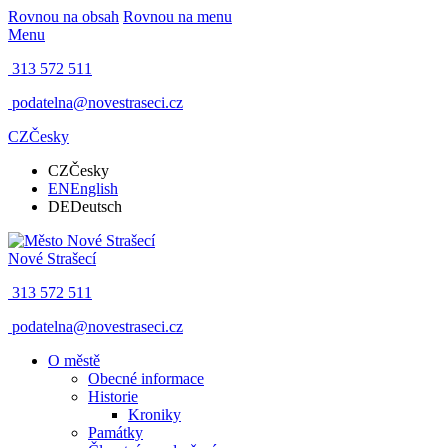
Rovnou na obsah
Rovnou na menu
Menu
313 572 511
podatelna@novestraseci.cz
CZ
Česky
CZ
Česky
EN
English
DE
Deutsch
Nové Strašecí
313 572 511
podatelna@novestraseci.cz
O městě
Obecné informace
Historie
Kroniky
Památky