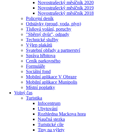
Novostrašecký měsíčník 2020
Novostrašecký měsíčník 2019
Novostrašecký měsíčník 2018
Policejní deník
Odstávky (proud, voda, plyn)
Tísňová volání, poruchy
"Sběrný dvůr", odpady
Technické služby
Výlep plakátů
Svatební obřady a partnerství
Správa hřbitova
Ceník parkovného
Formuláře
Sociální fond
Mobilní aplikace V Obraze
Mobilní aplikace Munipolis
Místní poplatky
Volný čas
Turistika
Infocentrum
Ubytování
Rozhledna Mackova hora
Naučná stezka
Turistické cíle
Tipy na výlety