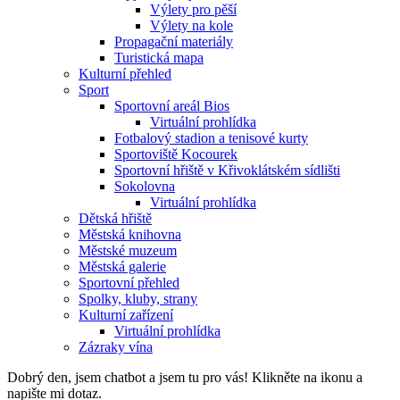
Výlety pro pěší
Výlety na kole
Propagační materiály
Turistická mapa
Kulturní přehled
Sport
Sportovní areál Bios
Virtuální prohlídka
Fotbalový stadion a tenisové kurty
Sportoviště Kocourek
Sportovní hřiště v Křivoklátském sídlišti
Sokolovna
Virtuální prohlídka
Dětská hřiště
Městská knihovna
Městské muzeum
Městská galerie
Sportovní přehled
Spolky, kluby, strany
Kulturní zařízení
Virtuální prohlídka
Zázraky vína
Dobrý den, jsem chatbot a jsem tu pro vás! Klikněte na ikonu a
napište mi dotaz.