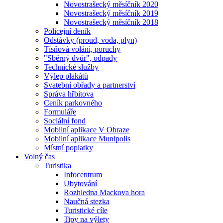
Novostrašecký měsíčník 2020
Novostrašecký měsíčník 2019
Novostrašecký měsíčník 2018
Policejní deník
Odstávky (proud, voda, plyn)
Tísňová volání, poruchy
"Sběrný dvůr", odpady
Technické služby
Výlep plakátů
Svatební obřady a partnerství
Správa hřbitova
Ceník parkovného
Formuláře
Sociální fond
Mobilní aplikace V Obraze
Mobilní aplikace Munipolis
Místní poplatky
Volný čas
Turistika
Infocentrum
Ubytování
Rozhledna Mackova hora
Naučná stezka
Turistické cíle
Tipy na výlety