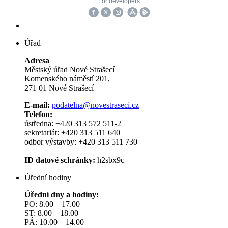
Úřad
Adresa
Městský úřad Nové Strašecí
Komenského náměstí 201,
271 01 Nové Strašecí
E-mail:
podatelna@novestraseci.cz
Telefon:
ústředna: +420 313 572 511-2
sekretariát: +420 313 511 640
odbor výstavby: +420 313 511 730
ID datové schránky:
h2sbx9c
Úřední hodiny
Úřední dny a hodiny:
PO: 8.00 – 17.00
ST: 8.00 – 18.00
PÁ: 10.00 – 14.00