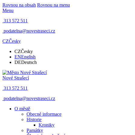
Rovnou na obsah
Rovnou na menu
Menu
313 572 511
podatelna@novestraseci.cz
CZ
Česky
CZ
Česky
EN
English
DE
Deutsch
Nové Strašecí
313 572 511
podatelna@novestraseci.cz
O městě
Obecné informace
Historie
Kroniky
Památky