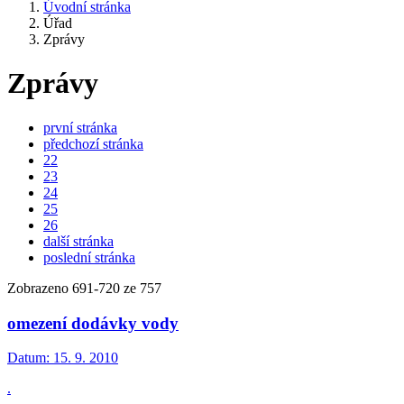
Úvodní stránka
Úřad
Zprávy
Zprávy
první stránka
předchozí stránka
22
23
24
25
26
další stránka
poslední stránka
Zobrazeno
691
-
720
ze 757
omezení dodávky vody
Datum:
15. 9. 2010
.