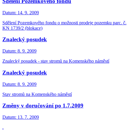
Sdělení Pozemkového fondu
Datum:
14. 9. 2009
Sdělení Pozemkového fondu o možnosti prodeje pozemku parc. č.
KN 1739/2 (blokace)
Znalecký posudek
Datum:
8. 9. 2009
Znalecký posudek - stav stromů na Komenského náměstí
Znalecký posudek
Datum:
8. 9. 2009
Stav stromů na Komenského náměstí
Změny v doručování po 1.7.2009
Datum:
13. 7. 2009
.