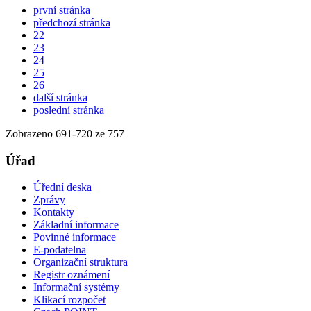
první stránka
předchozí stránka
22
23
24
25
26
další stránka
poslední stránka
Zobrazeno
691
-
720
ze 757
Úřad
Úřední deska
Zprávy
Kontakty
Základní informace
Povinné informace
E-podatelna
Organizační struktura
Registr oznámení
Informační systémy
Klikací rozpočet