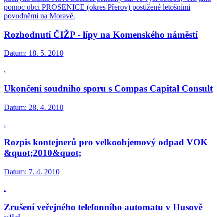
pomoc obci PROSENICE (okres Přerov) postižené letošními
povodněmi na Moravě.
Rozhodnutí ČIŽP - lípy na Komenského náměstí
Datum:
18. 5. 2010
.
Ukončení soudního sporu s Compas Capital Consult
Datum:
28. 4. 2010
.
Rozpis kontejnerů pro velkoobjemový odpad VOK
&quot;2010&quot;
Datum:
7. 4. 2010
.
Zrušení veřejného telefonního automatu v Husově