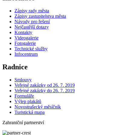
Zápisy rady města
Zápisy zastupitelstva města
Návody pro řešení
Nejčastější dotazy
Kontakty
Videogalerie
Fotogalerie
Technické služby
Infocentrum
Radnice
Smlouvy
Veřejné zakázky od 26. 7. 2019
Veřejné zakázky do 26. 7. 2019
Formuláře
Výlep plakátů
Novostrašecký měsíčník
Turistická mapa
Zahraniční partnerství