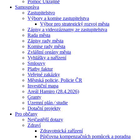
Pomoc Ukrajině
Samospráva
Zastupitelstvo
Výbory a komise zastupitelstva
Výbor pro strategický rozvoj města
Zápisy a videozáznamy ze zastupitelstva
Rada města
Zápisy rady města
Komise rady města
Zvláštní orgány města
Vyhlášky a nařízení
Smlouvy
Platby faktur
Veřejné zakázky
Městská policie, Policie ČR
Investiční mapa
Areál Hamiro (28.4.2026)
Granty
Územní plán ⁄ studie
Dotační projekty
Pro občany
Nejčastější dotazy
Zdraví
Zdravotnická zařízení
Půjčovna kompenzačních pomůcek a poradna