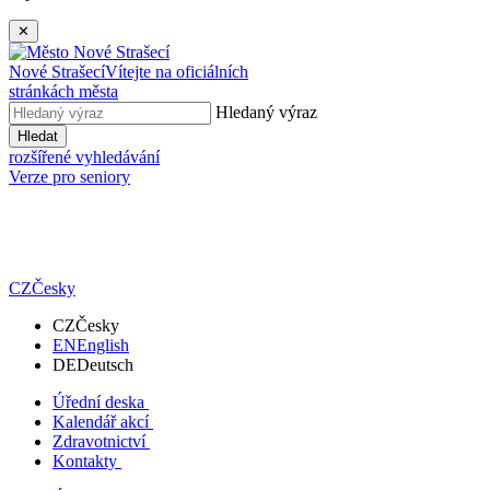
✕
Nové Strašecí
Vítejte na oficiálních
stránkách města
Hledaný výraz
Hledat
rozšířené vyhledávání
Verze pro seniory
CZ
Česky
CZ
Česky
EN
English
DE
Deutsch
Úřední deska
Kalendář akcí
Zdravotnictví
Kontakty