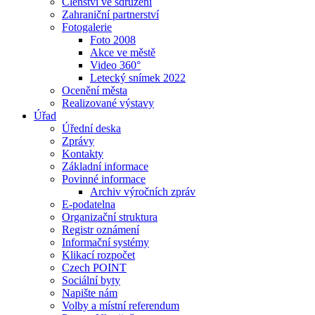
Členství ve sdružení
Zahraniční partnerství
Fotogalerie
Foto 2008
Akce ve městě
Video 360°
Letecký snímek 2022
Ocenění města
Realizované výstavy
Úřad
Úřední deska
Zprávy
Kontakty
Základní informace
Povinné informace
Archiv výročních zpráv
E-podatelna
Organizační struktura
Registr oznámení
Informační systémy
Klikací rozpočet
Czech POINT
Sociální byty
Napište nám
Volby a místní referendum