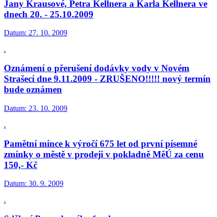
Jany Krausové, Petra Kellnera a Karla Kellnera ve
dnech 20. - 25.10.2009
Datum:
27. 10. 2009
.
Oznámení o přerušení dodávky vody v Novém
Strašecí dne 9.11.2009 - ZRUŠENO!!!!! nový termín
bude oznámen
Datum:
23. 10. 2009
.
Pamětní mince k výročí 675 let od první písemné
zmínky o městě v prodeji v pokladně MěÚ za cenu
150,- Kč
Datum:
30. 9. 2009
.