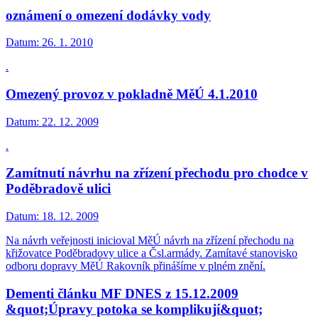
oznámení o omezení dodávky vody
Datum:
26. 1. 2010
.
Omezený provoz v pokladně MěÚ 4.1.2010
Datum:
22. 12. 2009
.
Zamítnutí návrhu na zřízení přechodu pro chodce v
Poděbradově ulici
Datum:
18. 12. 2009
Na návrh veřejnosti inicioval MěÚ návrh na zřízení přechodu na
křižovatce Poděbradovy ulice a Čsl.armády. Zamítavé stanovisko
odboru dopravy MěÚ Rakovník přinášíme v plném znění.
Dementi článku MF DNES z 15.12.2009
&quot;Úpravy potoka se komplikují&quot;