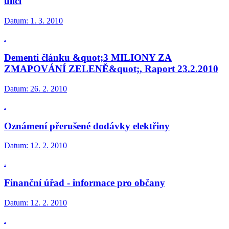
ulici
Datum:
1. 3. 2010
.
Dementi článku &quot;3 MILIONY ZA
ZMAPOVÁNÍ ZELENĚ&quot;, Raport 23.2.2010
Datum:
26. 2. 2010
.
Oznámení přerušené dodávky elektřiny
Datum:
12. 2. 2010
.
Finanční úřad - informace pro občany
Datum:
12. 2. 2010
.